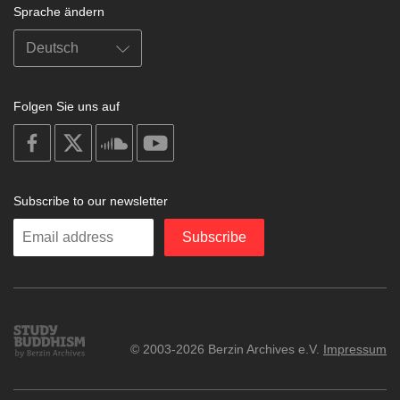
Sprache ändern
Folgen Sie uns auf
on
on
on
on
facebook
X
soundcloud
youtube
Subscribe to our newsletter
Enter
Subscribe
your
email
Study
© 2003-2026 Berzin Archives e.V.
Impressum
Buddhism
Home