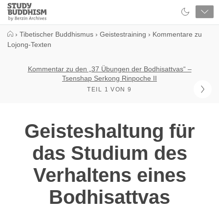
Close
Study
Buddhism
Home
›
Tibetischer Buddhismus
›
Geistestraining
›
Kommentare zu
Lojong-Texten
Kommentar zu den „37 Übungen der Bodhisattvas“ –
Tsenshap Serkong Rinpoche II
TEIL 1 VON 9
Geisteshaltung für
das Studium des
Verhaltens eines
Bodhisattvas