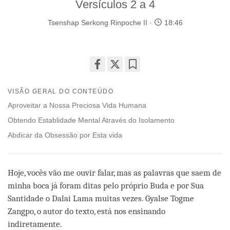
Versículos 2 a 4
Tsenshap Serkong Rinpoche II
18:46
Share
Bookmark
on
VISÃO GERAL DO CONTEÚDO
facebook
Aproveitar a Nossa Preciosa Vida Humana
Obtendo Establidade Mental Através do Isolamento
Abdicar da Obsessão por Esta vida
Hoje, vocês vão me ouvir falar, mas as palavras que saem de
minha boca já foram ditas pelo próprio Buda e por Sua
Santidade o Dalai Lama muitas vezes. Gyalse Togme
Zangpo, o autor do texto, está nos ensinando
indiretamente.