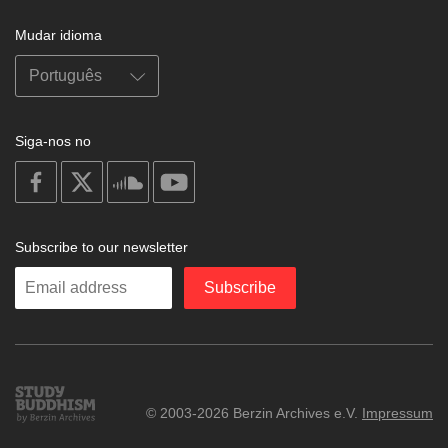
Mudar idioma
Siga-nos no
on
on
on
on
facebook
X
soundcloud
youtube
Subscribe to our newsletter
Enter
Subscribe
your
email
Study
© 2003-2026 Berzin Archives e.V.
Impressum
Buddhism
Home