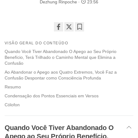
Dezhung Rinpoche
23:56
Share
Bookmark
on
VISÃO GERAL DO CONTEÚDO
facebook
Quando Você Tiver Abandonado O Apego ao Seu Próprio
Benefício, Terá Trilhado o Caminho Mental que Elimina a
Confusão
Ao Abandonar o Apego aos Quatro Extremos, Você Faz a
Confusão Despontar como Consciência Profunda
Resumo
Condensação dos Pontos Essenciais em Versos
Cólofon
Quando Você Tiver Abandonado O
Apego ao Seu Próprio Benefício,