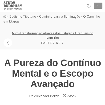
Close
Study
Buddhism
Home
›
Budismo Tibetano
›
Caminho para a Iluminação
›
O Caminho
em Etapas
Auto-Transformação através dos Estágios Graduais do
Lam-rim
PARTE 7 DE 7
A Pureza do Contínuo
Mental e o Escopo
Avançado
Dr. Alexander Berzin
23:25