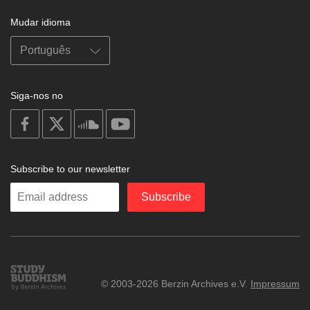
Mudar idioma
Siga-nos no
on
on
on
on
facebook
X
soundcloud
youtube
Subscribe to our newsletter
Enter
Subscribe
your
email
Study
© 2003-2026 Berzin Archives e.V.
Impressum
Buddhism
Home