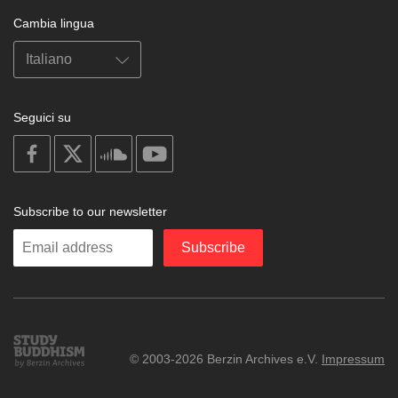
Cambia lingua
Seguici su
on
on
on
on
facebook
X
soundcloud
youtube
Subscribe to our newsletter
Enter
Subscribe
your
email
Study
© 2003-2026 Berzin Archives e.V.
Impressum
Buddhism
Home