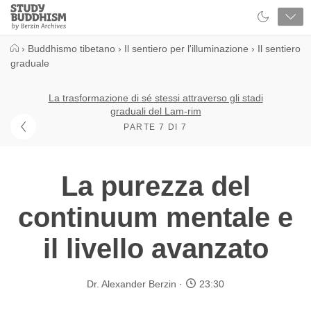
Close
Study
Buddhism
Home
›
Buddhismo tibetano
›
Il sentiero per l'illuminazione
›
Il sentiero
graduale
La trasformazione di sé stessi attraverso gli stadi
graduali del Lam-rim
PARTE 7 DI 7
La purezza del
continuum mentale e
il livello avanzato
Dr. Alexander Berzin
23:30