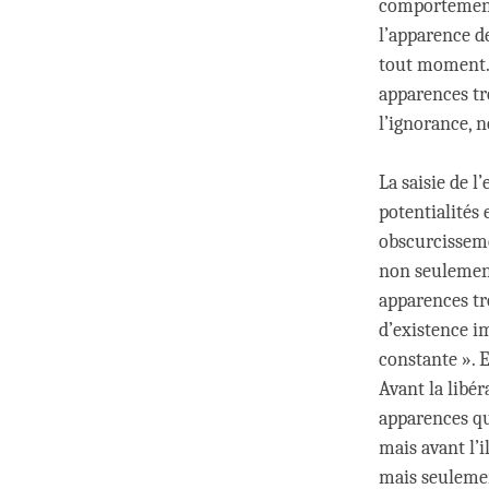
comportement 
l’apparence de
tout moment. 
apparences tr
l’ignorance, n
La saisie de l
potentialités
obscurcisseme
non seulement
apparences tr
d’existence im
constante ». E
Avant la libé
apparences qu’
mais avant l’
mais seulemen