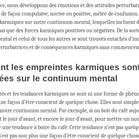
ce, nous développons des émotions et des attitudes perturbatr
 de façon compulsive, nocive ou positive, mêlée de confusion. 
 karmiques sur notre continuum mental, lesquelles incluent 
si que des forces karmiques positives ou négatives. De la sort
tal et celui de tous les autres se sont trouvés entachés d’in
erturbatrices et de conséquences karmiques sans commence
t les empreintes karmiques son
ées sur le continuum mental
ités et les tendances karmiques ne sont ni une forme de phé
une façon d’être conscient de quelque chose. Elles sont simp
notre continuum mental. Par exemple, si on boit du café aujo
et le jour d’avant, et encore le jour d’avant, pour mettre un n
te une tendance à boire du café. Cette tendance n’est pas quel
’est pas non plus une façon d’être conscient de quelque chose.