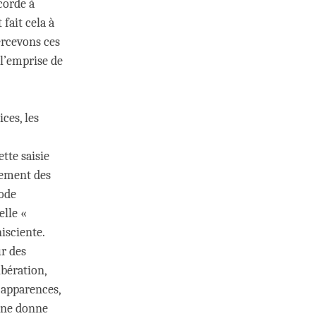
corde à
fait cela à
ercevons ces
 l’emprise de
ces, les
tte saisie
sement des
mode
elle «
isciente.
r des
ibération,
 apparences,
e ne donne