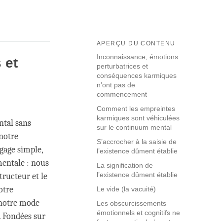
APERÇU DU CONTENU
Inconnaissance, émotions
 et
perturbatrices et
conséquences karmiques
n’ont pas de
commencement
Comment les empreintes
karmiques sont véhiculées
ntal sans
sur le continuum mental
notre
S’accrocher à la saisie de
gage simple,
l’existence dûment établie
mentale : nous
La signification de
l’existence dûment établie
ructeur et le
otre
Le vide (la vacuité)
 notre mode
Les obscurcissements
émotionnels et cognitifs ne
e. Fondées sur