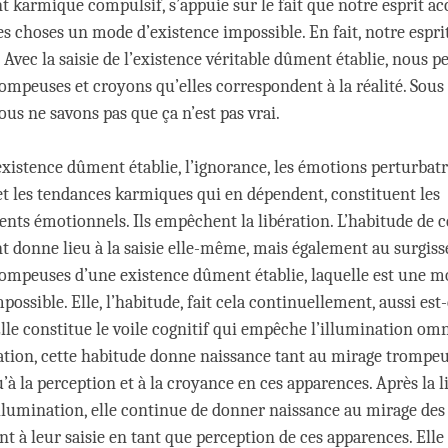
karmique compulsif, s’appuie sur le fait que notre esprit ac
s choses un mode d’existence impossible. En fait, notre esprit 
Avec la saisie de l’existence véritable dûment établie, nous p
ompeuses et croyons qu’elles correspondent à la réalité. Sous
ous ne savons pas que ça n’est pas vrai.
’existence dûment établie, l’ignorance, les émotions perturbatri
 et les tendances karmiques qui en dépendent, constituent les
nts émotionnels. Ils empêchent la libération. L’habitude de ce
 donne lieu à la saisie elle-même, mais également au surgis
ompeuses d’une existence dûment établie, laquelle est une 
possible. Elle, l’habitude, fait cela continuellement, aussi est-
lle constitue le voile cognitif qui empêche l’illumination omn
ration, cette habitude donne naissance tant au mirage trompeu
à la perception et à la croyance en ces apparences. Après la l
illumination, elle continue de donner naissance au mirage des
t à leur saisie en tant que perception de ces apparences. Ell