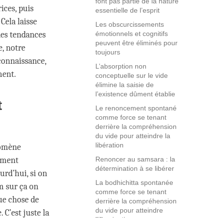
font pas partie de la nature
ices, puis
essentielle de l’esprit
Cela laisse
Les obscurcissements
des tendances
émotionnels et cognitifs
peuvent être éliminés pour
e, notre
toujours
connaissance,
L’absorption non
ment.
conceptuelle sur le vide
élimine la saisie de
l’existence dûment établie
t
Le renoncement spontané
comme force se tenant
derrière la compréhension
du vide pour atteindre la
libération
nomène
lement
Renoncer au samsara : la
détermination à se libérer
urd’hui, si on
La bodhichitta spontanée
om sur ça on
comme force se tenant
que chose de
derrière la compréhension
du vide pour atteindre
 C’est juste la