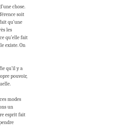
 d’une chose.
férence soit
fait qu’une
ès les
e qu’elle fait
e existe. On
ie qu’il y a
ropre pouvoir,
uelle.
à ces modes
nons un
e esprit fait
épendre