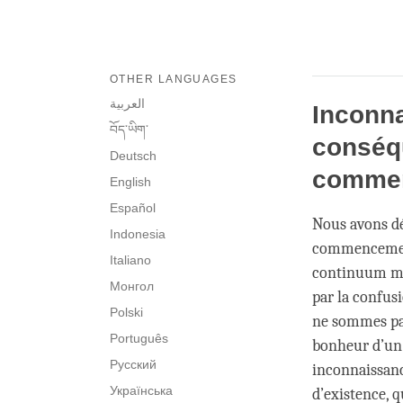
OTHER LANGUAGES
العربية
Inconna
བོད་ཡིག་
conséq
Deutsch
comme
English
Español
Nous avons dé
Indonesia
commencement 
Italiano
continuum men
Монгол
par la confusi
Polski
ne sommes pa
Português
bonheur d’un 
Русский
inconnaissanc
Українська
d’existence, q