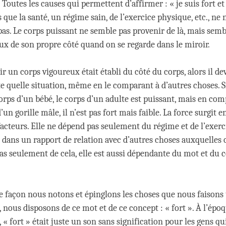
 Toutes les causes qui permettent d’affirmer : « je suis fort e
s que la santé, un régime sain, de l’exercice physique, etc., ne
pas. Le corps puissant ne semble pas provenir de là, mais semb
ux de son propre côté quand on se regarde dans le miroir.
voir un corps vigoureux était établi du côté du corps, alors il dev
e quelle situation, même en le comparant à d’autres choses. S
rps d’un bébé, le corps d’un adulte est puissant, mais en co
’un gorille mâle, il n’est pas fort mais faible. La force surgit
facteurs. Elle ne dépend pas seulement du régime et de l’exerc
i dans un rapport de relation avec d’autres choses auxquelles 
as seulement de cela, elle est aussi dépendante du mot et du 
e façon nous notons et épinglons les choses que nous faisons 
, nous disposons de ce mot et de ce concept : « fort ». À l’épo
 « fort » était juste un son sans signification pour les gens qui