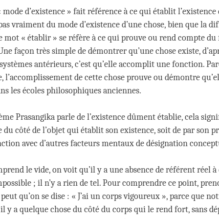
 mode d’existence » fait référence à ce qui établit l’existence
 pas vraiment du mode d’existence d’une chose, bien que la dif
Le mot « établir » se réfère à ce qui prouve ou rend compte du 
 Une façon très simple de démontrer qu’une chose existe, d’apr
systèmes antérieurs, c’est qu’elle accomplit une fonction. Parc
, l’accomplissement de cette chose prouve ou démontre qu’ell
ans les écoles philosophiques anciennes.
me Prasangika parle de l’existence dûment établie, cela signif
du côté de l’objet qui établit son existence, soit de par son p
nction avec d’autres facteurs mentaux de désignation concept
rend le vide, on voit qu’il y a une absence de référent réel 
possible ; il n’y a rien de tel. Pour comprendre ce point, pre
 peut qu’on se dise : « J’ai un corps vigoureux », parce que notr
il y a quelque chose du côté du corps qui le rend fort, sans d