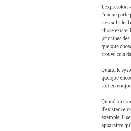
L’expression «
Cela ne parle
très subtile. 
chose existe.
principes des 
quelque chose
trouve cela d
Quand le systè
quelque chose 
soit en conjo
Quand on comp
d’existence im
exemple. Il se
apparaître qu’