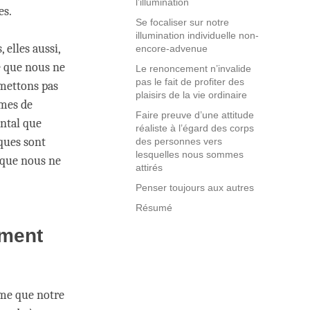
l’illumination
es.
Se focaliser sur notre
illumination individuelle non-
elles aussi,
encore-advenue
e que nous ne
Le renoncement n’invalide
pas le fait de profiter des
mettons pas
plaisirs de la vie ordinaire
rmes de
Faire preuve d’une attitude
ntal que
réaliste à l’égard des corps
ques sont
des personnes vers
lesquelles nous sommes
 que nous ne
attirés
Penser toujours aux autres
Résumé
ûment
ême que notre