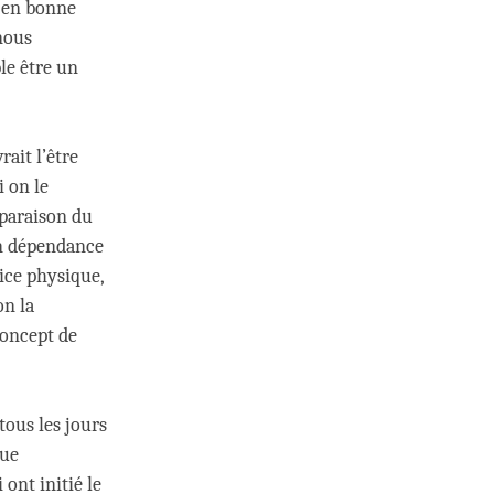
t en bonne
 nous
le être un
rait l’être
i on le
mparaison du
 en dépendance
ice physique,
on la
concept de
tous les jours
que
 ont initié le