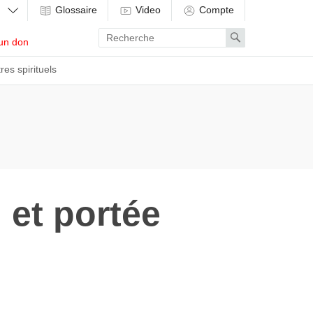
Glossaire
Video
Compte
Enter
Search
un don
search
term
res spirituels
 et portée