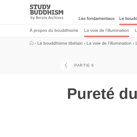
Close
Study
Buddhism
Les fondamentaux
Le boudd
Home
À propos du bouddhisme
La voie de l’illumination
L
›
Le bouddhisme tibétain
›
La voie de l’illumination
›
PARTIE 6
Pureté du