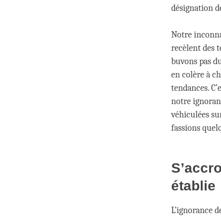
désignation d
Notre inconna
recèlent des 
buvons pas du
en colère à ch
tendances. C
notre ignoran
véhiculées su
fassions quelq
S’accro
établie
L’ignorance d