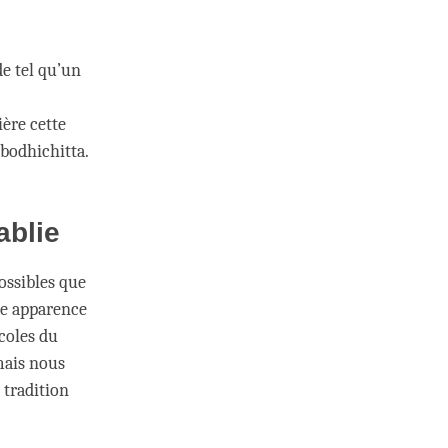
de tel qu’un
ière cette
 bodhichitta.
ablie
ossibles que
une apparence
écoles du
mais nous
 tradition