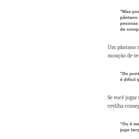
"Mas pod
pântano 
pessoas 
de conqu
Um pântano n
monção de ve
"Do pont
é difícil
Se você jogar
ervilha conse
“Ou é ma
jugo lan