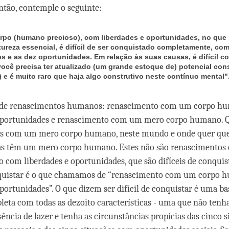
ntão, contemple o seguinte:
rpo (humano precioso), com liberdades e oportunidades, no que 
tureza essencial, é difícil de ser conquistado completamente, com
es e as dez oportunidades. Em relação às suas causas, é difícil c
 você precisa ter atualizado (um grande estoque de) potencial con
) e é muito raro que haja algo construtivo neste contínuo mental"
s de renascimentos humanos: renascimento com um corpo 
 oportunidades e renascimento com um mero corpo humano. 
s com um mero corpo humano, neste mundo e onde quer que
as têm um mero corpo humano. Estes não são renascimento
com liberdades e oportunidades, que são difíceis de conquist
onquistar é o que chamamos de “renascimento com um corpo
oportunidades”. O que dizem ser difícil de conquistar é uma b
leta com todas as dezoito características - uma que não tenha
sência de lazer e tenha as circunstâncias propícias das cinco 