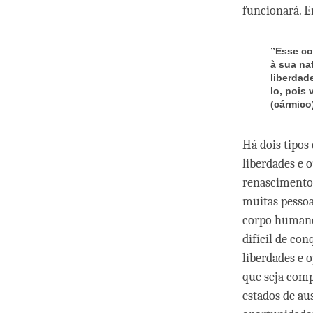
funcionará. E
”Esse co
à sua na
liberdad
lo, pois
(cármico
Há dois tipo
liberdades e
renascimento
muitas pesso
corpo humano 
difícil de c
liberdades e 
que seja comp
estados de au