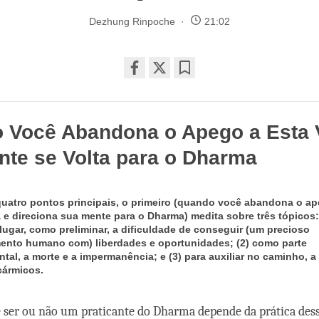
Dezhung Rinpoche
21:02
Share
Bookmark
on
facebook
 Você Abandona o Apego a Esta 
nte se Volta para o Dharma
uatro pontos principais, o primeiro (quando você abandona o ap
a e direciona sua mente para o Dharma) medita sobre três tópicos:
 lugar, como preliminar, a dificuldade de conseguir (um precioso
ento humano com) liberdades e oportunidades; (2) como parte
tal, a morte e a impermanência; e (3) para auxiliar no caminho, a
cármicos.
ê ser ou não um praticante do Dharma depende da prática dess