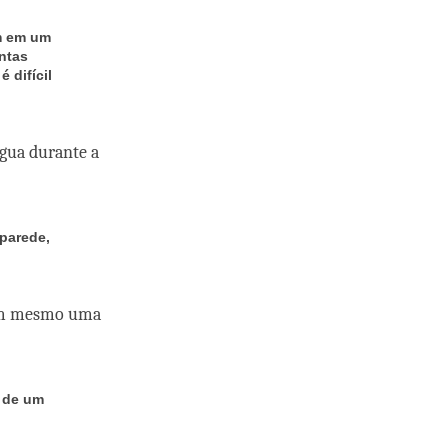
m em um
ntas
 difícil
gua durante a
 parede,
 nem mesmo uma
o de um