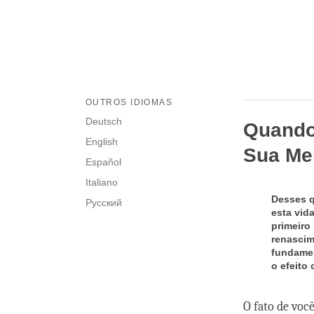
OUTROS IDIOMAS
Deutsch
Quando
English
Sua Me
Español
Italiano
Desses q
Русский
esta vid
primeiro
renascim
fundamen
o efeito 
O fato de voc