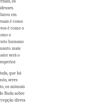
ernais, os
ideuses.
clarou em
ernais é como
ivos é como o
como o
imento humano
 quanto mais
maior será o
superior.
Buda, que há
nós, seres
o, os animais
 do Buda sobre
rcepção direta