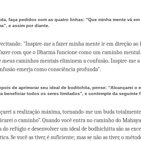
da, faça pedidos com as quatro linhas: “Que minha mente vá em
a”, e assim por diante.
recitando: "Inspire-me a fazer minha mente ir em direção ao
 fazer com que o Dharma funcione como um caminho mental.
e meus caminhos mentais eliminem a confusão. Inspire-me a
nfusão emerja como consciência profunda".
epois de aprimorar seu ideal de boditchita, pense: “Alcançarei o 
a beneficiar todos os seres limitados”, e contemple da seguinte 
nçarei a realização máxima, tornando-me um buda totalmente
aticarei o caminho”. Quando você entra no caminho do Mahaya
a do refúgio e desenvolver um ideal de bodhichitta são as exce
tica. Se você as tiver, é suficiente; mas se não as tiver, o méto