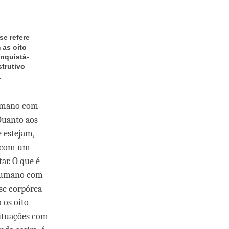
se refere
 as oito
onquistá-
strutivo
.
humano com
Quanto aos
 estejam,
s com um
ar. O que é
 humano com
ase corpórea
 os oito
situações com