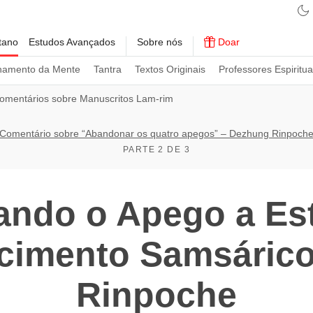
tano
Estudos Avançados
Sobre nós
Doar
namento da Mente
Tantra
Textos Originais
Professores Espiritua
omentários sobre Manuscritos Lam-rim
Comentário sobre “Abandonar os quatro apegos” – Dezhung Rinpoch
PARTE 2 DE 3
ndo o Apego a Est
cimento Samsáric
Rinpoche