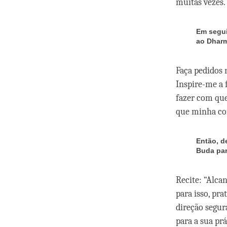
muitas vezes.
Em segui
ao Dharm
Faça pedidos 
Inspire-me a
fazer com qu
que minha co
Então, d
Buda par
Recite: “Alca
para isso, pr
direção segur
para a sua prá