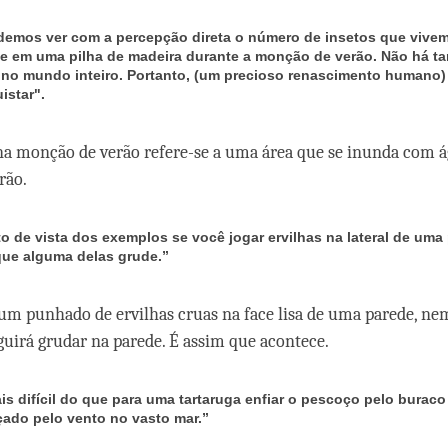
emos ver com a percepção direta o número de insetos que vive
e em uma pilha de madeira durante a monção de verão. Não há ta
no mundo inteiro. Portanto, (um precioso renascimento humano) é
istar".
a monção de verão refere-se a uma área que se inunda com á
rão.
o de vista dos exemplos se você jogar ervilhas na lateral de uma
 que alguma delas grude.”
 um punhado de ervilhas cruas na face lisa de uma parede,
guirá grudar na parede. É assim que acontece.
is difícil do que para uma tartaruga enfiar o pescoço pelo burac
çado pelo vento no vasto mar.”