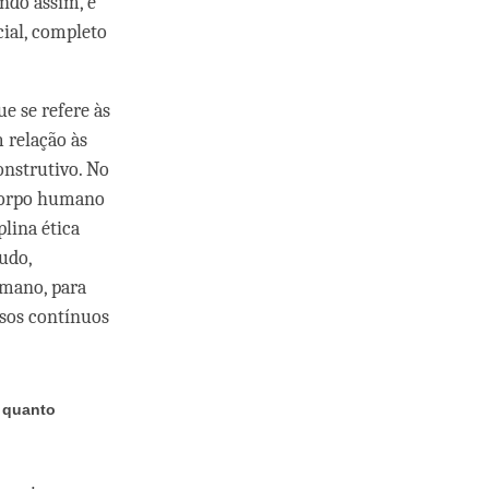
ndo assim, é
cial, completo
ue se refere às
m relação às
onstrutivo. No
 corpo humano
lina ética
udo,
umano, para
sos contínuos
, quanto