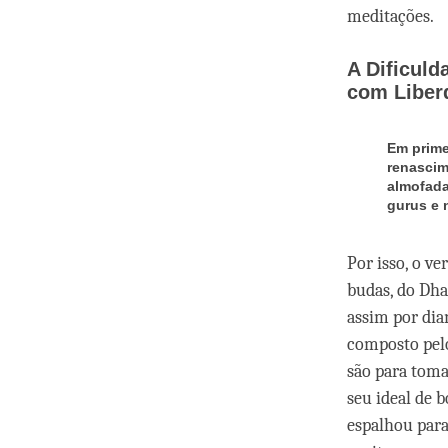
meditações.
A Dificul
com Liber
Em prime
renascim
almofada
gurus e 
Por isso, o v
budas, do Dha
assim por dian
composto pelo
são para toma
seu ideal de 
espalhou para