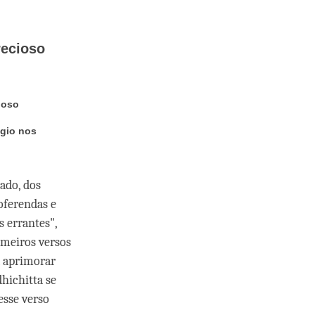
recioso
ioso
úgio nos
ado, dos
oferendas e
s errantes",
imeiros versos
a aprimorar
hichitta se
esse verso