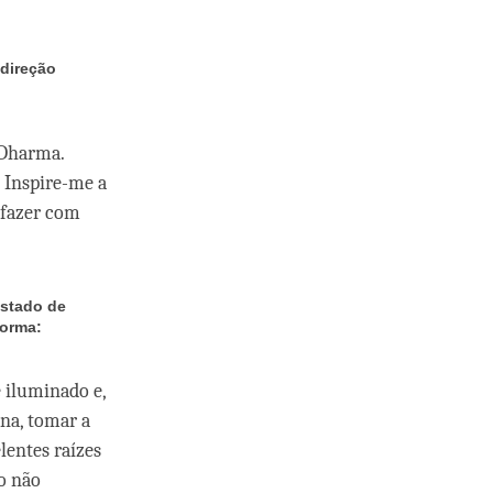
 direção
 Dharma.
 Inspire-me a
 fazer com
estado de
forma:
 iluminado e,
na, tomar a
lentes raízes
do não