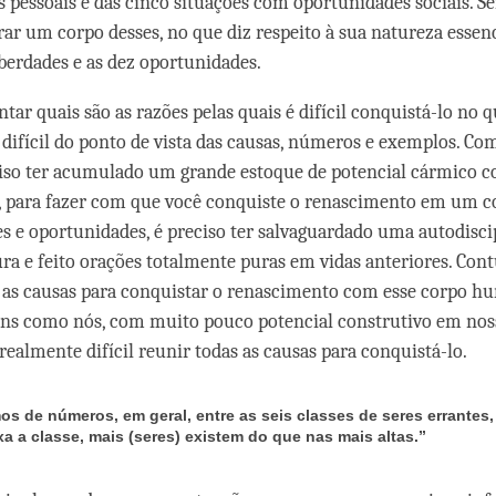
 pessoais e das cinco situações com oportunidades sociais. Se
trar um corpo desses, no que diz respeito à sua natureza essen
iberdades e as dez oportunidades.
tar quais são as razões pelas quais é difícil conquistá-lo no q
é difícil do ponto de vista das causas, números e exemplos. Co
ciso ter acumulado um grande estoque de potencial cármico c
so, para fazer com que você conquiste o renascimento em um
s e oportunidades, é preciso ter salvaguardado uma autodiscip
ra e feito orações totalmente puras em vidas anteriores. Cont
as causas para conquistar o renascimento com esse corpo h
ns como nós, com muito pouco potencial construtivo em nos
realmente difícil reunir todas as causas para conquistá-lo.
os de números, em geral, entre as seis classes de seres errantes
xa a classe, mais (seres) existem do que nas mais altas.”