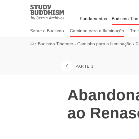
Close
Study
Buddhism
Fundamentos
Budismo Tibe
Home
Sobre o Budismo
Caminho para a Iluminação
Trei
›
Budismo Tibetano
›
Caminho para a Iluminação
›
C
PARTE 1
Abandona
ao Renas