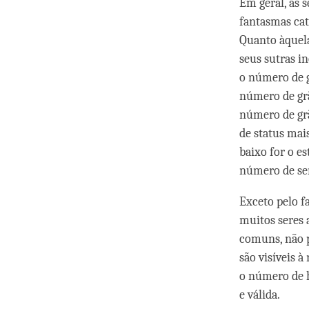
Em geral, as s
fantasmas cati
Quanto àquela
seus sutras i
o número de 
número de grã
número de gr
de status mai
baixo for o es
número de ser
Exceto pelo f
muitos seres 
comuns, não p
são visíveis 
o número de h
e válida.