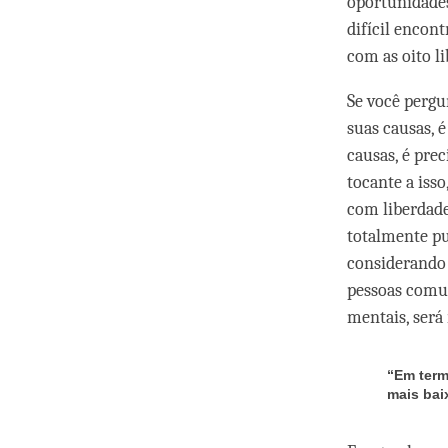
oportunidades
difícil encon
com as oito l
Se você pergun
suas causas, 
causas, é pre
tocante a is
com liberdade
totalmente pu
considerando 
pessoas comu
mentais, será 
“Em term
mais bai