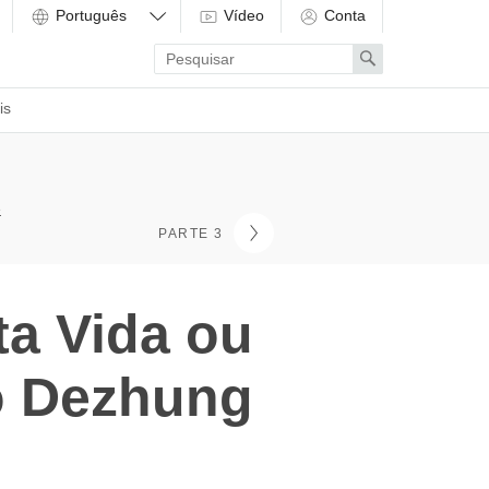
Vídeo
Conta
Enter
Search
search
term
is
e
PARTE 3
a Vida ou
o Dezhung