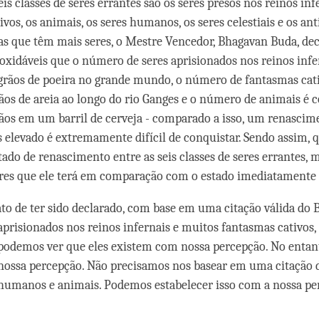
eis classes de seres errantes são os seres presos nos reinos inf
vos, os animais, os seres humanos, os seres celestiais e os ant
s que têm mais seres, o Mestre Vencedor, Bhagavan Buda, de
noxidáveis que o número de seres aprisionados nos reinos inf
grãos de poeira no grande mundo, o número de fantasmas cat
os de areia ao longo do rio Ganges e o número de animais é 
ãos em um barril de cerveja - comparado a isso, um renasc
s elevado é extremamente difícil de conquistar. Sendo assim,
tado de renascimento entre as seis classes de seres errantes, 
es que ele terá em comparação com o estado imediatamente 
ato de ter sido declarado, com base em uma citação válida do 
aprisionados nos reinos infernais e muitos fantasmas cativos, 
odemos ver que eles existem com nossa percepção. No entant
à nossa percepção. Não precisamos nos basear em uma citação
umanos e animais. Podemos estabelecer isso com a nossa pe