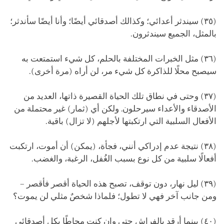
(٣٥) سيندثر أعدائي؛ وكذالك أصدقائي أيضًا؛ وأنا أيضًا سأندثر؛
بالمثل، الجميع سيندثرون.
(٣٦) مثل الخبرات المختلفة بالحلم، كل شيء استمتعت به
سيصبح محلًا للذاكرة كل شيء مر، لن أراه (مرة أخرى).
(٣٧) وحتى في نطاق تلك الحياة القصيرة ذاتها، العديد من
الأصدقاء والأعداء سيرحلون. ولكن أي (ثمار) غير محتملة من
الأفعال السلبية التي ارتكبتها لأجلهم (لا تزال) باقية.
(٣٨) نتيجة عدم إدراكي أنني، فجأة، (يمكن) أن أموت، ارتكبت
أفعالًا سلبية من كل نوع بسبب الغُفل، الرغبة، والغضب.
(٣٩) ليل نهار، دون توقف، تصبح هذه الحياة أقصر فأقصر –
ومن جانب آخر فهي لا تطول؛ فلماذا شخصٌ مثلي لن يموت؟
(٤٠) بينما أرقد بالفراش حتى وإن كنت محاطًا بكل أصدقائي