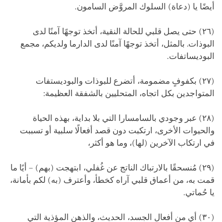
أيضًا يا (دعاة) السلوك المروَّض السامون.
(٢٦) حتى يصل قلبي للحالة النقية، أتخذ توجهًا آمنًا لدى
البوذات. بالمثل، أتخذ توجهًا آمنًا لدى الدارما ولديكم، مجمع
البوديساتفات.
(٢٧) بكفوفٍ مضمومة، أتضرع للبوذات والبوديستفات
المتواجدين بكل اتجاه، المتحليين بالشفقة العظيمة:
(٢٨) عبر وجودي بالسامسارا التي بلا بداية، بهذه الحياة
والحيوات الأخرى، ارتكبت دون قصد أفعالًا سلبية أو تسببت
في ارتكاب الآخرين (لها)، وما هو أكثر،
(٢٩) مُنسحقًا بالارتباك الناتج عن غُفلي، ابتهجت (بهم) – أيًا ما
قمت به، من أعماق قلبي آراه كخطأ، وأعترف (به) لكم بأمانة،
يا حُماتي.
(٣٠) أي من أفعال الجسد، الحديث، والذهن المؤذية التي