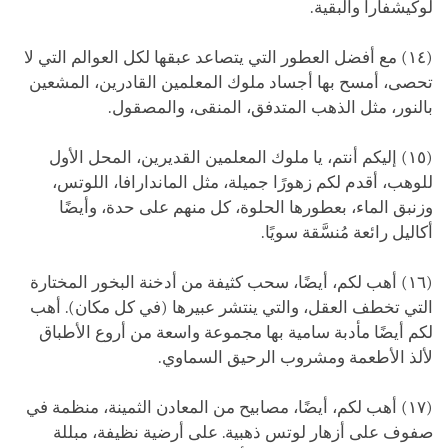
لوكيشفارا والبقية.
(١٤) مع أفضل العطور التي يتصاعد عبقها لكل العوالم التي لا
تحصى، أمسح بها أجساد ملوك المعلمين القادرين، المشعين
بالنور، مثل الذهب المتدفق، المنقى، والمصقول.
(١٥) إليكم أنتم، يا ملوك المعلمين القديرين، المحل الأول
للوهب، أقدم لكم زهورًا جميلة، مثل الماندارافا، اللوتس،
وزنبق الماء، بعطورها الحلوة، كل منهم على حدة، وأيضًا
أكاليل رائعة مُنسَّقة سويًا.
(١٦) أهب لكم، أيضًا، سحب كثيفة من أدخنة البخور المختارة
التي تخطف العقل، والتي ينتشر عبيرها (في كل مكان). أهب
لكم أيضًا مأدبة سامية بها مجموعة واسعة من أروع الأطباق
لألذ الأطعمة ومشروب الرحيق السماوي.
(١٧) أهب لكم، أيضًا، مصابيح من المعادن الثمينة، منظمة في
صفوف على أزهار لوتس ذهبية. على أرضية نظيفة، مبللة