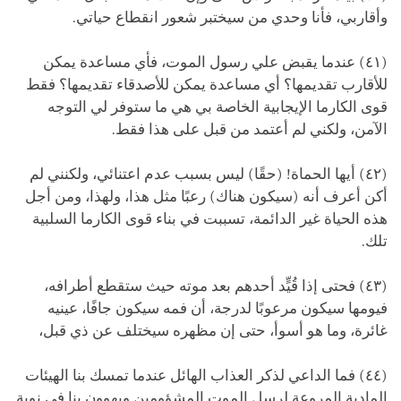
وأقاربي، فأنا وحدي من سيختبر شعور انقطاع حياتي.
(٤١) عندما يقبض علي رسول الموت، فأي مساعدة يمكن
للأقارب تقديمها؟ أي مساعدة يمكن للأصدقاء تقديمها؟ فقط
قوى الكارما الإيجابية الخاصة بي هي ما ستوفر لي التوجه
الآمن، ولكني لم أعتمد من قبل على هذا فقط.
(٤٢) أيها الحماة! (حقًا) ليس بسبب عدم اعتنائي، ولكنني لم
أكن أعرف أنه (سيكون هناك) رعبًا مثل هذا، ولهذا، ومن أجل
هذه الحياة غير الدائمة، تسببت في بناء قوى الكارما السلبية
تلك.
(٤٣) فحتى إذا قُيٍّد أحدهم بعد موته حيث ستقطع أطرافه،
فيومها سيكون مرعوبًا لدرجة، أن فمه سيكون جافًا، عينيه
غائرة، وما هو أسوأ، حتى إن مظهره سيختلف عن ذي قبل،
(٤٤) فما الداعي لذكر العذاب الهائل عندما تمسك بنا الهيئات
المادية المروعة لرسل الموت المشؤومين ويهوون بنا في نوبة