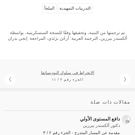
التدريبات التمهيدية
الملجأ
تم ترجمتها من التبتية، وتحقيقها وفقًا للنسخة السنسكريتية، بواسطة
ألكسندر بيرزين، الترجمة العربية: أرجُنَ برَنَذي، المراجعة: إنجي بدران
الانخراط في سلوك البوديساتفا
الجزء رقم ٢ / ١١
مقالات ذات صلة
دافع المستوى الأولي
دكتور ألكسندر بيرزين
مقدمة عن المسار المتدرج - الجزء رقم ٢ / ٣