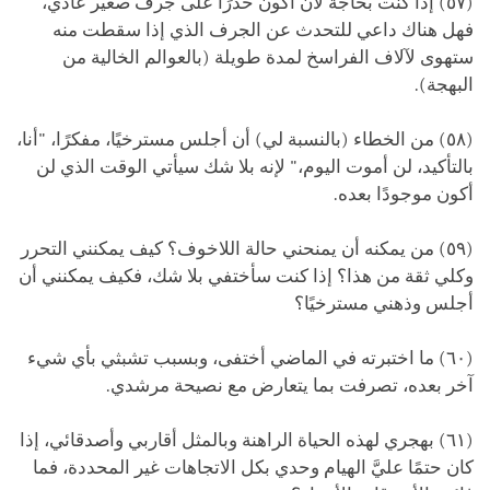
(٥٧) إذا كنت بحاجة لأن أكون حذرًا على جرف صغير عادي،
فهل هناك داعي للتحدث عن الجرف الذي إذا سقطت منه
ستهوى لآلاف الفراسخ لمدة طويلة (بالعوالم الخالية من
البهجة).
(٥٨) من الخطاء (بالنسبة لي) أن أجلس مسترخيًا، مفكرًا، "أنا،
بالتأكيد، لن أموت اليوم،" لإنه بلا شك سيأتي الوقت الذي لن
أكون موجودًا بعده.
(٥٩) من يمكنه أن يمنحني حالة اللاخوف؟ كيف يمكنني التحرر
وكلي ثقة من هذا؟ إذا كنت سأختفي بلا شك، فكيف يمكنني أن
أجلس وذهني مسترخيًا؟
(٦٠) ما اختبرته في الماضي أختفى، وبسبب تشبثي بأي شيء
آخر بعده، تصرفت بما يتعارض مع نصيحة مرشدي.
(٦١) بهجري لهذه الحياة الراهنة وبالمثل أقاربي وأصدقائي، إذا
كان حتمًا عليَّ الهيام وحدي بكل الاتجاهات غير المحددة، فما