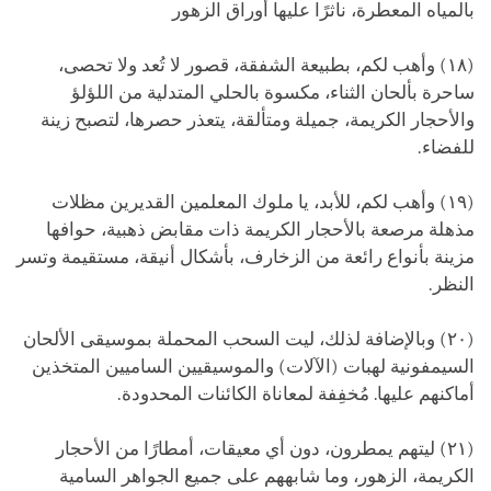
بالمياه المعطرة، ناثرًا عليها أوراق الزهور
(١٨) وأهب لكم، بطبيعة الشفقة، قصور لا تُعد ولا تحصى،
ساحرة بألحان الثناء، مكسوة بالحلي المتدلية من اللؤلؤ
والأحجار الكريمة، جميلة ومتألقة، يتعذر حصرها، لتصبح زينة
للفضاء.
(١٩) وأهب لكم، للأبد، يا ملوك المعلمين القديرين مظلات
مذهلة مرصعة بالأحجار الكريمة ذات مقابض ذهبية، حوافها
مزينة بأنواع رائعة من الزخارف، بأشكال أنيقة، مستقيمة وتسر
النظر.
(٢٠) وبالإضافة لذلك، ليت السحب المحملة بموسيقى الألحان
السيمفونية لهبات (الآلات) والموسيقيين الساميين المتخذين
أماكنهم عليها. مُخفِفة لمعاناة الكائنات المحدودة.
(٢١) ليتهم يمطرون، دون أي معيقات، أمطارًا من الأحجار
الكريمة، الزهور، وما شابههم على جميع الجواهر السامية