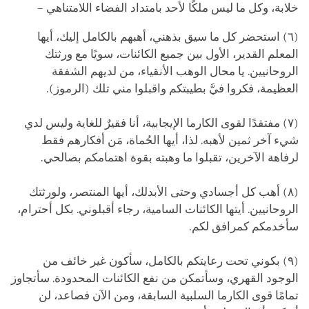
خلابة، وكل ما ليس ملكًا لأحد بامتداد الفضاء اللامتناهي –
(٦) استحضر كل ما سيق بذهني، أهبهم بالكامل إليك، أيها
المعلم القدير، الأول بين جميع الكائنات، سويًا مع ورثتك
الروحانيين. يا محال الوهب الأنقياء، من لديهم الشفقة
العظيمة، فكروا فيَّ بطيبتكم واقبلوا مني تلك (الرموز).
(٧) مفتقدًا لقوى الكارما الإيجابية، أنا فقيرٌ للغاية وليس لدي
شيء آخر ثمين لأهبه. لذا، أيها الحُماة، مَن أفكارهم فقط
لرفاهة الآخرين، تقبلوا ما وهبته بقوة اهتمامكم بصالحي.
(٨) أهب كل أجسادي وحتى الأبدلك، أيها المنتصر، ولورثتك
الروحانيين. أيتها الكائنات السامية، رجاء أقبلوني. بكل أحترام،
سأخدمكم كمرافق لكم.
(٩) بكوني تحت رعايتكم بالكامل، سأكون غير خائف من
الوجود القهري، وسأتمكن من نفع الكائنات المحدودة. سأتجاوز
تمامًا قوى الكارما السلبية السابقة، ومن الآن فصاعد، لن