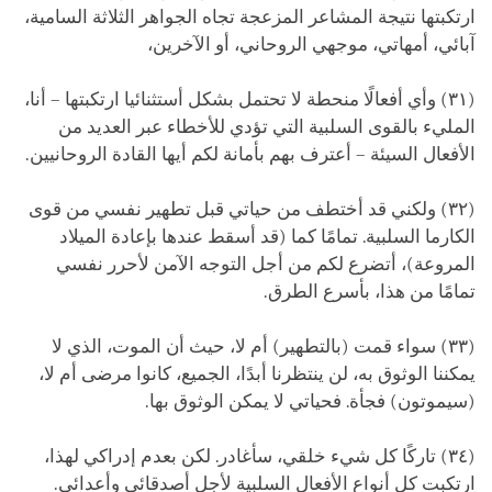
ارتكبتها نتيجة المشاعر المزعجة تجاه الجواهر الثلاثة السامية،
آبائي، أمهاتي، موجهي الروحاني، أو الآخرين،
(٣١) وأي أفعالًا منحطة لا تحتمل بشكل أستثنائيا ارتكبتها – أنا،
المليء بالقوى السلبية التي تؤدي للأخطاء عبر العديد من
الأفعال السيئة – أعترف بهم بأمانة لكم أيها القادة الروحانيين.
(٣٢) ولكني قد أختطف من حياتي قبل تطهير نفسي من قوى
الكارما السلبية. تمامًا كما (قد أسقط عندها بإعادة الميلاد
المروعة)، أتضرع لكم من أجل التوجه الآمن لأحرر نفسي
تمامًا من هذا، بأسرع الطرق.
(٣٣) سواء قمت (بالتطهير) أم لا، حيث أن الموت، الذي لا
يمكننا الوثوق به، لن ينتظرنا أبدًا، الجميع، كانوا مرضى أم لا،
(سيموتون) فجأة. فحياتي لا يمكن الوثوق بها.
(٣٤) تاركًا كل شيء خلقي، سأغادر. لكن بعدم إدراكي لهذا،
ارتكبت كل أنواع الأفعال السلبية لأجل أصدقائي وأعدائي.