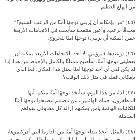
من الهلع العظيم.
(٤٥) “من بإمكانه أن يُريني توجهًا آمنًا من الرعب الشنيع؟"
محدقًا برعب، وأعين منتفخة سأبحث في الاتجاهات الأربعة
عمن (يمكنه أن يريني) توجهًا آمنًا للخروج.
(٤٦) (وعندها،) برؤيتي ألا أحد بالاتجاهات الأربعة يمكنه أن
يعطيني توجهًا آمنًا، سأصبح ممتلئًا بالكامل بالإحباط من هذا. إذا
لم يكن لدى أي أحد توجهًا آمنًا بمثل هذا المكان، فما الذي
بإمكاني فعله في مثل ذلك الوقت؟
(٤٧) لذا، من هذا اليوم، سأتخذ توجهًا آمنًا منكم، أيها
المظفرون، حماة الهائمين، من ناضلتم لتصبحوا توجهًا آمنًا
للكائنات الهائمة يامن يمكنهم إزالة كل مخاوفي بقواهم
المذهلة.
(٤٨) بالمثل، أتخذ بنقاء توجهًا آمنًا من الدارما التي أدركتموها،
التي تمحي مخاوف السامسارا المتكررة، وأيضًا منكم، مجمع