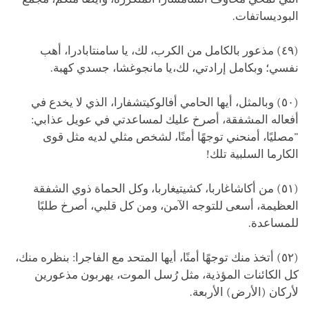
البوديساتفات.
(٤٩) مذعور بالكامل من الكرب، لك، يا سامنتابادرا، أهب
نفسي؛ وبكامل إرادتي، لك،يا مانجوغشا، جسدي كهبة.
(٥٠) وبالمثل، أيها الحامي أفالوكيتشفارا، الذي لا يخدع في
أفعاله المشفقة، أصرخ عليك لمساعدتي في عويل عذابي:
"مصليًا، أمنحني توجهًا أمنًا، لشخص مثلي لديه مثل قوى
الكارما السلبية تلك!
(٥١) من أكاشاغاربا، كشيتيغاربا، وكل الحماة ذوي الشفقة
العظيمة، أسعى للتوجه الآمن، ومن كل قلبي، أصرخ طلبًا
للمساعدة.
(٥٢) أتخذ منك توجهًا أمنًا، أيها المتحد مع الفاجرا: بنظره منك،
كل الكائنات المؤذية، مثل رُسل الموت، يهربون مذعورين
لأركان (الأرض) الأربعة.