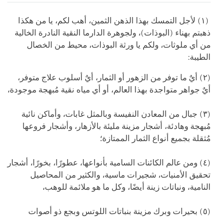
on
facebook
(١) لأجل التمسك بهذا الذهن الثمين، أهب لكم، يا من هكذا
ذهبتم بهناء (البوذات)، ولجوهرة الدارما النقية النادرة الخالية
من أي ملوثات، ولكم يا ورثة البوذات، محيط من الخصال
الطيبة:
(٢) أيٌ ما توفر من الزهور أو الثمار، أيٌ أسلوب علاج متوفر،
أيٌ جواهر متواجدة بهذا العالم، أو أي مياه نقية مُبهجة موجودة،
(٣) جبال من المعادن النفيسة وبالمثل غابات، وأماكن نائية
مُبهجة وهادئة، أشجار مزينة مليئة بالأزهار، وأشجار فروعها
مُثقلة بجميع أنواع الثمار الممتازة؛
(٤) ومن عالم الكائنات السامية بأنواعها، عطورًا، بخورًا، أشجار
تحقيق الأمنيات، شجيرات ماسية، والكثير من المحاصيل
النامية، ونباتات زينة أيضًا، وكل ما هو ملائمة للوهب،
(٥) بحيرات وبرك مزينة بنباتات اللوتس وبجع ذو أصوات