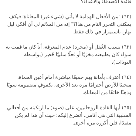
فائدة الأصدقاء والأعداء؟
(٦٢) "من الأفعال الهدامة لا يأتي (شيء غير) المعاناة؛ فيكف
يمكنني التحرر التام من هذا؟" إنه من الملائم لي أن أفكر، ليل
نهار، باستمرار في ذلك فقط.
(٦٣) بسبب الغُفل أو (مجرد) عدم المعرفة، أياً كان ما قمت به
سواء كان بطبيعته مخزيًا أو فعلًا سلبيًا حُظِر (بواسطة
البوذات)،
(٦٤) أعترف بأمانة بهم جميعًا مباشرة أمام أعين الحماة،
منحنيًا للأرض أحترامًا مرة بعد الأخرى، بكفوفٍ مضمومة سويًا
وذهنًا خائفًا من المعاناة.
(٦٥) أيها القادة الروحانيين، على (ضوء) ما ارتكبته من أفعالي
السلبية التي هي أثامي، أتضرع إليكم: حيث أن هذا لم يكن
مفيدًا، فلن أكرره مرة أخرى.