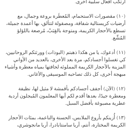
أرتكب أفعال سلبية أخرى.
(١٠) مقصورات الاستحمام، المُعطَرة بروعة وجمال، مع
أرضيات كريستالية شفافة، ومصقولة لتتألق، بها أعمدة جميلة،
تسطع بالأحجار الكريمة، ومتوجة بالقٍبَبْ، مُرصعة باللؤلؤ
المُشِّع.
(١١) أدعوك، يا من هكذا ذهبتم (البوذات) وورثتكم الروحانيين،
كي تغسلوا أجسادكم، مرة بعد الأخرى، بالعديد من الأواني
المزينة بالأحجار الكريمة المملوئه لحافتها بمياه معطرة وأشياء
مبهجة أخرى، كل ذلك تصاحبه الموسيقى والأغاني.
(١٢) (الآن) أجفف أجسادكم بأقمشة لا مثيل لها، نظيفة
ومعطرة جيدًا، بعدها أقدم لكم أيها المعلمون المُبجلون أردية
عطرية مصبوغة بأفضل السبل.
(١٣) أُزينكم بأروع الملابس، الحسنة والناعمة، بمئات الأحجار
الكريمة المختارة، أنتم، أريا سامنتابادرا، أريا مانجوشري،