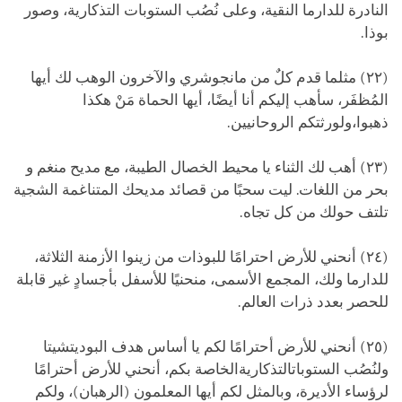
النادرة للدارما النقية، وعلى نُصُب الستوبات التذكارية، وصور
بوذا.
(٢٢) مثلما قدم كلٌ من مانجوشري والآخرون الوهب لك أيها
المُظفَر، سأهب إليكم أنا أيضًا، أيها الحماة مَنْ هكذا
ذهبوا،ولورثتكم الروحانيين.
(٢٣) أهب لك الثناء يا محيط الخصال الطيبة، مع مديح منغم و
بحر من اللغات. ليت سحبًا من قصائد مديحك المتناغمة الشجية
تلتف حولك من كل تجاه.
(٢٤) أنحني للأرض احترامًا للبوذات من زينوا الأزمنة الثلاثة،
للدارما ولك، المجمع الأسمى، منحنيًا للأسفل بأجسادٍ غير قابلة
للحصر بعدد ذرات العالم.
(٢٥) أنحني للأرض أحترامًا لكم يا أساس هدف البوديتشيتا
ولنُصُب الستوباتالتذكاريةالخاصة بكم، أنحني للأرض أحترامًا
لرؤساء الأديرة، وبالمثل لكم أيها المعلمون (الرهبان)، ولكم