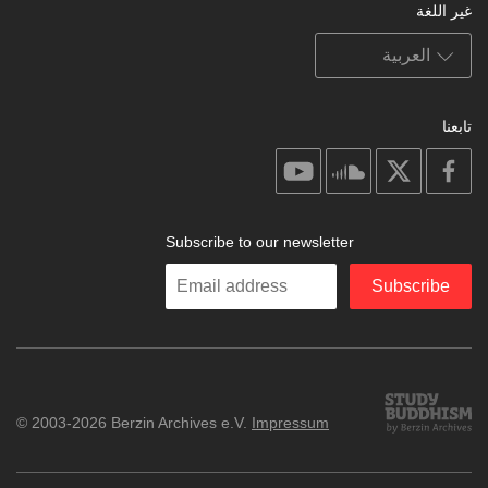
غير اللغة
تابعنا
on
on
on
on
youtube
soundcloud
facebook
X
Subscribe to our newsletter
Enter
Subscribe
your
email
Study
© 2003-2026 Berzin Archives e.V.
Impressum
Buddhism
Home