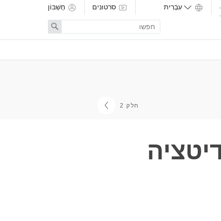
סרטונים
חֶשְׁבּוֹן
Enter
Search
search
term
חלק 2
יטציה