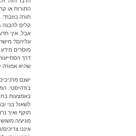
הדבר הזה ולא
התורות או קרי
תורה כוזבת".
קלים להבנה ב
אבל, איך תדע
עליהם? מישהו 
מוסרים מידע 
דרך הסתייעות 
שהיא אמורה לה
ישנם מרכיבים
בודהיסטי. המח
באמצעות בחינ
לשאול בני וב
תוקף ואיך נר
מגיע/ה משושל
איננו צריכים