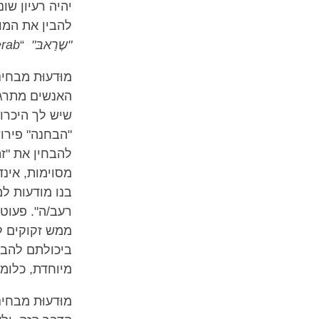
יהיה רעיון ש
להבין את המו
"שֶרַאבּ"
“
erab
מוּדעוּת מבחי
האנשים מתרגמים
שיש לך היכרות
"הבחנה" פירוש
להבחין את "זה
מסוימות, אינד
בנו מודעות למ
רעב/ה". פעוטו
ממש זקוקים לה
ביכולתם להבח
מיוחדת, כלומ
מוּדעוּת מבחי