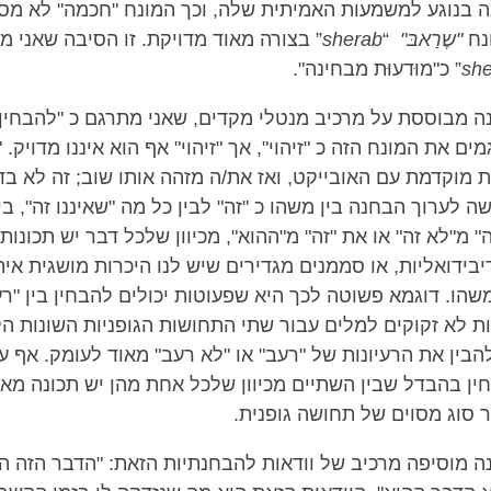
ונה בנוגע למשמעות האמיתית שלה, וכך המונח "חכמה" לא מסי
נח
"שֶרַאבּ"
“
sherab
” בצורה מאוד מדויקת. זו הסיבה שאני מ
sh
” כ"מוּדעוּת מבחינה".
נה מבוססת על מרכיב מנטלי מקדים, שאני מתרגם כ "להבחין"
 את המונח הזה כ "זיהוי", אך "זיהוי" אף הוא איננו מדויק. "ז
 מוקדמת עם האובייקט, ואז את/ה מזהה אותו שוב; זה לא בדיו
ה לערוך הבחנה בין משהו כ "זה" לבין כל מה "שאיננו זה", בי
" מ"לא זה" או את "זה" מ"ההוא", מכיוון שלכל דבר יש תכונות
יבידואליות, או סממנים מגדירים שיש לנו היכרות מושגית אי
שהו. דוגמא פשוטה לכך היא שפעוטות יכולים להבחין בין "רע
ת לא זקוקים למלים עבור שתי התחושות הגופניות השונות הל
בין את הרעיונות של "רעב" או "לא רעב" מאוד לעומק. אף על 
ין בהבדל שבין השתיים מכיוון שלכל אחת מהן יש תכונה מאפ
ר סוג מסוים של תחושה גופנית.
נה מוסיפה מרכיב של וודאות להבחנתיות הזאת: "הדבר הזה ה