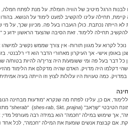
ו לבנות הרגל מיטיב של הוויה חומלת. על מנת לפתח חמלה, 
יימת, תחילה עלינו להקשיב למעט לימוד על הנושא. בהודו 
א הייתה נכתבת. כולן הועברו בעל פה. מכיוון שכך, על מי 
הקשיב
תחילה ללימוד. זאת הסיבה שהצעד הראשון ידוע כ 
, נוכל לקרוא על מגוון תורות- אין צורך שממש נקשיב למישהו 
שנן באופן אישי- אך העיקרון מאחורי הדבר הוא די רלבנטי. בז
ן כל דבר בעל פה ומי ששומע/ת היה צריך/ה להיות בטוח/ה ש
שהי דקלמו היה מדויק. האדם שהיה מדקלם את הלימוד מהזיכר
 במדויק. כמה טעויות היו עלולות לצוץ וזו הייתה בעיה אמיתית
חינה
ימוד, אם כן, עלינו לפתח מה שנקרא "מוּדעוּת מבחינה הנו
ח הטיבטי "שֶרַאבּ"
prajna
, Skt.
shes-rab
" (
sherab
)" מת
", אך שימוש במילה "חכמה" הוא במידה רבה מעורפל מדי; אי
ת. אם קבוצת אנשים שומעת את המילה "חכמה", לכל אחד 