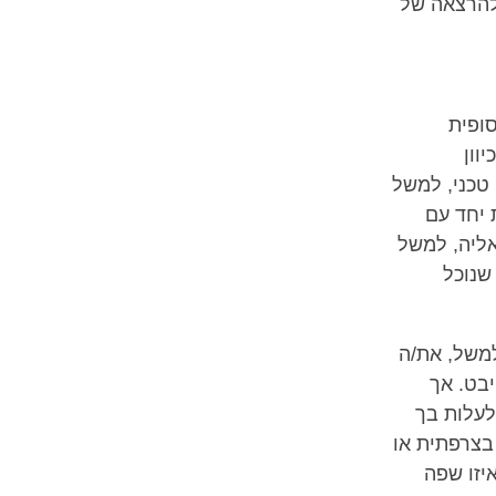
להרצאה של
סופית
וון
 טכני, למשל
 יחד עם
ליה, למשל
שנוכל
משל, את/ה
בט. אך
לעלות בך
צרפתית או
יזו שפה