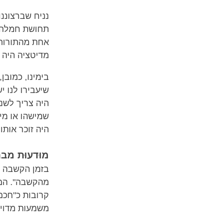
נניח שברצוננ
תחושת חמלה ק
אחת מהתורות ל
מדיטציה היה
ל
בימינו, כמובן
שיעבירו לנו י
היה צריך לשנ
שמישהו או מי
היה זוכר אותו
מוּדעוּת מב
בזמן הקשבה לל
מהקשבה". המונ
קרובות כ"חכמה
משמעות מדויק