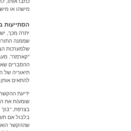
כתבו אותו, ל
מישהו או מיש
הסתייעות ב
יתרה מכך, יש
שממנה התורות
שלמערכות הבו
"קארמה". מעב
ההסברים שאות
תיאוריה של הה
להתאים אותן 
ידיעת ההקשר 
שומע/ת את ה
בצרפת,
"בּוֹן"
פ
בלבול אם תש
שההקשר הוא ט