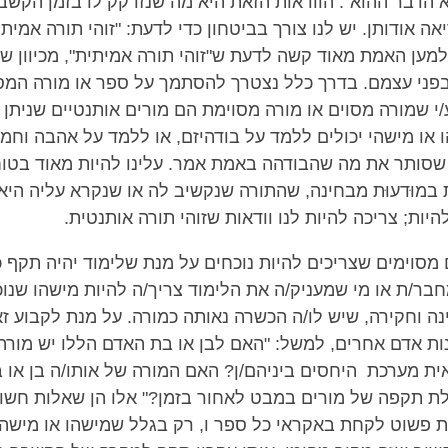
 הדבר ההוא". הוודאות הזאת היא מה שנזדקק לו בזמן הקשב
אה אודותן. יש לנו צורך בביטחון כדי לדעת: "זוהי תורה אמיתית
 למען האמת מאוד קשה לדעת ש"זוהי תורה אמיתית", מכיוון ש
פני עצמם. בדרך כלל נצטרך להסתמך על ספר או מורה המס
/י שמורה מסוים או מורה מסוימת הם מורים אותנטיים שניתן 
או מישהי יכולים ללמד על בודהיזם, או ללמד על אהבה וחמל
שסותר את מה שהבודהה באמת אמר. עלינו להיות מאוד בטוח
במוּדעוּת מבחינה, שהתורה שנקשיב לה או שנקרא עליה היא 
יות; צריכה להיות לנו וודאות שזוהי תורה אותנטית.
 מסוימים שצריכים להיות נוכחים על מנת שלימוד יהיה תקף כ
בר/ת או מי שמעניק/ה את הלימוד צריך/ה להיות מישהו שנוכ
ה וחקירה, שיש לו/ה הכשרה נאותה כמורה. על מנת לקבוע זאת
נות אדם אחרים, למשל: "האם לבן או בת האדם הללו יש מורה
אית מערכת היחסים ביניהם/ן? האם המורה של אותו/ה בן או 
ת תקפה של מורים במבט לאחור בזמן?" אלו הן שאלות חשוב
/ות פשוט לקחת באקראי כל ספר ו, רק בגלל שמישהו או מיש