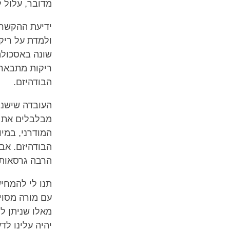
מדובר, עלול 
ידיעת ההקשר א
ולמדת על ריק
שונה באסכולה
ריקות מתבארת
הבודהיזם.
העובדה שישנם
מבלבלים את ב
המודרני, במיו
הבודהיזם. אב
הרבה גרסאות 
תנו לי להמחי
עם מורה מסוי
מאלו שניתן ל
יהיה עלינו לד