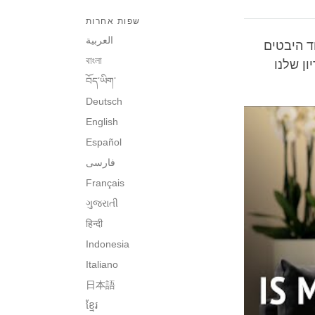
שפות אחרות
العربية
ד היבטים
বাংলা
ון שלנו
བོད་ཡིག་
Deutsch
English
Español
فارسی
Français
ગુજરાતી
हिन्दी
Indonesia
Italiano
日本語
ខ្មែរ