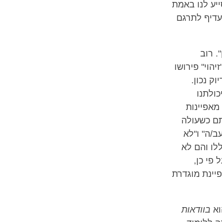
יע לנו באמת
עדיף לתרגם
. רוב
יהוי" פירושו
ק נכון.
כולתנו
 מאפיינות
תם כשעולה
ב/ה" ו"לא
לו והם לא
פי כן,
יינת מוגדרת
וא
בוודאות