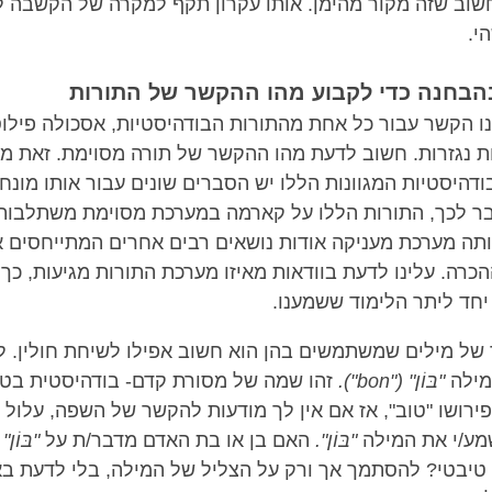
חשוב שזה מקור מהימן. אותו עקרון תקף למקרה של הקשבה 
הי.
הבחנה כדי לקבוע מהו ההקשר של התורות
נו הקשר עבור כל אחת מהתורות הבודהיסטיות, אסכולה פילו
 נגזרות. חשוב לדעת מהו ההקשר של תורה מסוימת. זאת מכי
דהיסטיות המגוונות הללו יש הסברים שונים עבור אותו מונח
ר לכך, התורות הללו על קארמה במערכת מסוימת משתלבות
ה מערכת מעניקה אודות נושאים רבים אחרים המתייחסים א
כרה. עלינו לדעת בוודאות מאיזו מערכת התורות מגיעות, כך 
יחד ליתר הלימוד ששמענו.
של מילים שמשתמשים בהן הוא חשוב אפילו לשיחת חולין. ל
מילה
"בּוֹן" ("bon").
זהו שמה של מסורת קדם- בודהיסטית בטי
ירושו "טוב", אז אם אין לך מודעות להקשר של השפה, עלול 
מע/י את המילה
"בּוֹן".
האם בן או בת האדם מדבר/ת על
"בּוֹן"
ב
יבטי? להסתמך אך ורק על הצליל של המילה, בלי לדעת בא