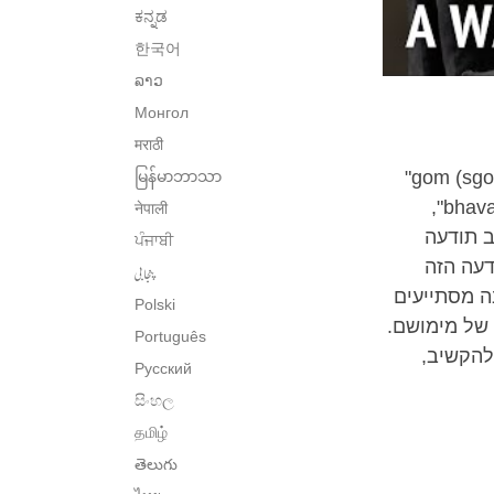
ಕನ್ನಡ
한국어
ລາວ
Монгол
मराठी
המילה "מדיטציה" משמעותה להרגיל את עצמנו. המילה הטיבטית לכך, "gom (sgom)"
မြန်မာဘာသာ
,מרמזת על בניית הרגל מיטיב. משמעותה של מילת המקור בסנסקריט "bhavana",
नेपाली
ב תודעה
ਪੰਜਾਬੀ
דעה הזה
پنجابی
ה מסתייעים
Polski
 של מימושם.
Português
להקשיב,
Русский
සිංහල
தமிழ்
తెలుగు