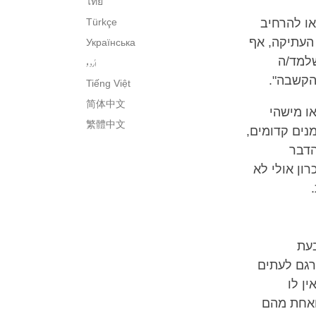
ไทย
או להרחיב
Türkçe
העתיקה, אף
Українська
שלמד/ה
اُردو
"הקשבה".
Tiếng Việt
简体中文
או מישהי
繁體中文
מנים קדומים,
הדבר
ון אולי לא
.
בעת
ורגם לעתים
ן לו
ואחת מהם