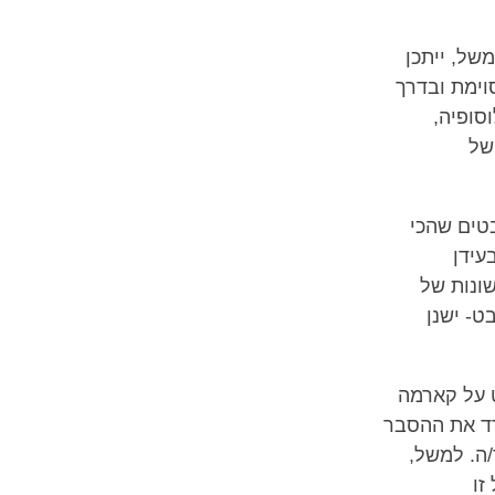
של, ייתכן
וימת ובדרך
סופיה,
של
טים שהכי
עידן
שונות של
ט- ישנן
ט על קארמה
דד את ההסבר
ה. למשל,
זו