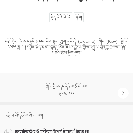
ཉིན་རེའི་མི་ཚེ།
སྒོམ།
བགྲོ་གླེང་ཚོགས་འདུའི་སྒྲ་ཕབ་ཡིག་སྒྱུར། ཨུཀ་རཡི་ནི་ (Ukraine) ། ཀིབ་ (Kiev) ། ཕྱི་ལོ་
༢༠༡༡ ཟླ་ ༩ ། དབྱིན་སྐད་ནས་བསྟན་འཛིན་ཆོས་དབྱངས་ཀྱིས་བསྒྱུར། ཨཱཙཱརྱ་གྲགས་པ་རྒྱ་
མཚོས་རྩོམ་སྒྲིག་ཞུས།།
སྒོམ་གྱི་གནད་དོན་གཙོ་བོ་ཁག
དུམ་བུ། ༡ / ༢
འབྲེལ་ཡོད་རྩོམ་ཡིག་ཁག
ནང་ཆོས་སློབ་སྦྱོང་བྱེད་དགོས་དོན་གང་ཡིན་ནམ།