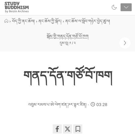
Close
Study
Buddhism
Home
›
བོད་ཀྱི་ནང་ཆོས།
›
ནང་ཆོས་ཀྱི་སྐོར།
›
ནང་ཆོས་ལ་སློབ་གཉེར་བྱེད་ཚུལ།
སྒོམ་གྱི་གནད་དོན་གཙོ་བོ་ཁག
དུམ་བུ། ༡ / ༢
གནད་དོན་གཙོ་བོ་ཁག
འབུམ་རམས་པ་ཨེ་ལེག་ཛན་ཌར་བྷར་ཛིན།
03:28