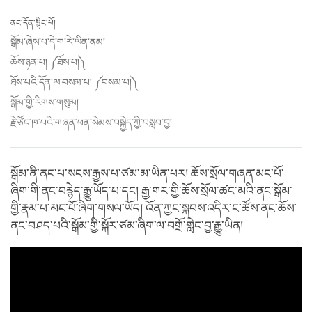
Share
Bookmark
on
ནང་དོན་སྙིང་པོ།
facebook
སྒོམ་ཞེས་པ་དེ་ག་རེ་ཡིན་ནམ།
ཆོས་ཉན་པ། ༼ཐོས་པ།༽
ཐོས་པའི་དོན་ལ་བསམ་པ། ༼བསམ་པ།༽
སྒོམ་གྱི་རིགས་གསུམ།
རྗེ་ཙོང་ཁ་པའི་གཞན་ཕན་སེམས་བསྐྱེད་ཀྱི་བསླབ་བྱ།
སྒོམ་ནི་ནང་པ་སངས་རྒྱས་པ་ཙམ་མ་ཡིན་པར། ཆོས་སྲོལ་གཞན་མང་པོ་
ཞིག་གི་ནང་བརྙེད་རྒྱུ་ཡོད་པ་དང། རྒྱ་གར་གྱི་ཆོས་སྲོལ་ཚང་མའི་ནང་སྒོམ་
གྱི་རྣམ་པ་མང་པོ་ཞིག་གསལ་ཡོད། འོན་ཀྱང་སྐབས་འདིར་ང་ཚོས་ནང་ཆོས་
ནང་བཤད་པའི་སྒོམ་གྱི་སྐོར་ཙམ་ཞིག་ལ་བགྲོ་གླེང་བྱ་རྒྱུ་ཡིན།