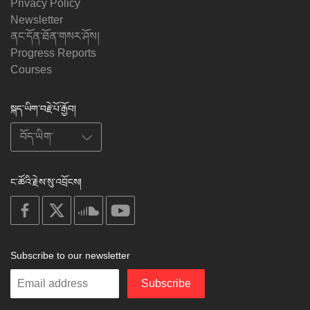
Privacy Policy
Newsletter
ནང་དོན་ཐོན་གསར་ཤོས།
Progress Reports
Courses
སྐད་ཡིག་བརྗེ་པོ་རྒྱོབ།
ང་ཚོའི་རྗེས་སུ་འབྲོངས།
on
on
on
on
facebook
X
soundcloud
youtube
Subscribe to our newsletter
Enter
Subscribe
your
email