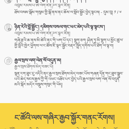
འབུམ་རམས་པ་ཨེ་ལེག་ཛན་ཌར་བྷར་ཛིན།
ཐོས་བསམ་སྒོམ་གསུམ་གྱི་སྒོ་ནས་ནང་ཆོས་ལ་སློབ་སྦྱོང་བྱེད་སྟངས། - དུམ་བུ། ༡ / ༦
ཉིན་རེའི་བློ་སྦྱོང་། དམིགས་བསལ་གང་ཡང་མེད་པའི་ལྟ་སྟངས་།
འབུམ་རམས་པ་ཨེ་ལེག་ཛན་ཌར་བྷར་ཛིན།
གཞི་རྩའི་ཆ་ནས་མི་ཚེའི་ནང་གི་ཡག་པོ་དང་། སྡུག་ཅག །ཤིན་ཏུ་མི་སྡུག་པ་མྱོང་ཚུལ་
གྱི་བློའི་ཁྱེར་ཕྱོགས་ལ་ང་ཚོས་ཇི་ལྟར་སྦྱོང་བརྡར་སྤྲོད་དགོས་པའི་ཐོག་ལ་ལྟ་བ།
རྒྱལ་སྲས་ལག་ལེན་སོ་བདུན་མ།
རྒྱལ་སྲས་ཐོགས་མེད་བཟང་པོ།
སྙན་ངག་ཐུང་ངུ་འདིའི་ནང་རྒྱལ་སྲས་ཐོགས་མེད་བཟང་པོས་གཞན་དོན་གང་ཐུབ་སྒྲུབ་
པའི་ཆེད་སངས་རྒྱས་ཀྱི་གོ་འཕང་འཐོབ་པར་བྱེད་པའི་རྒྱལ་སྲས་ལག་ལེན་སོ་བདུན་
མའི་སྐོར་མདོར་བསྡུས་གསུང་གི་ཡོད།
ང་ཚོའི་ལས་གཞིར་རྒྱབ་སྐྱོར་གནང་རོགས།