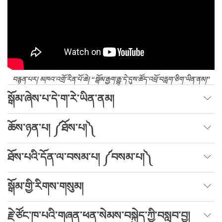
བརྙན་པར། མཁའ་འགྲོ་རིན་པོ་ཆེ། “སྒོམ་རྒྱག་རྒྱུ་དེ་དུས་ཚོད་འཕྲོ་བརླག་ཅིག་ཡིན་ནམ།”
སྒོམ་ཞེས་པ་དེ་ག་རེ་ཡིན་ནམ།
ཆོས་ཉན་པ། ༼ཐོས་པ།༽
ཐོས་པའི་དོན་ལ་བསམ་པ། ༼བསམ་པ།༽
སྒོམ་གྱི་རིགས་གསུམ།
རྗེ་ཙོང་ཁ་པའི་གཞན་ཕན་སེམས་བསྐྱེད་ཀྱི་བསླབ་བྱ།