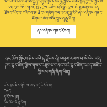
“ང་ཚོའི་འཆར་གཞི་འདི་རྒྱུན་མཐུད་ཐུབ་པ་དང་རྒྱ་སྐྱེད་ཡོང་བར་ཁྱེད་ཀྱི་རྒྱབ་སྐྱོར་ལ་
རག་ ལུས་ཡོད། གལ་ཏེ་ཁྱེད་ཀྱིས་ང་ཚོས་མཁོ་སྤྲོད་བྱས་པའི་རྒྱུ་ཆ་རྣམས་ཕན་
ཐོགས་ཡོད་པ་ གཟིགས་ན། ཐེངས་གཅིག་གམ་ཡང་ན་ཟླ་རེའི་ཞལ་འདེབས་གནང་
རོགས་” ཞེས་འབོད་སྐུལ་ཞུ་རྒྱུ་ཡིན།
ཞལ་འདེབས་གནང་རོགས།
ནང་ཆོས་སྦྱོངས་ཤེས་པའི་དྲྭ་ལྗོངས་ནི། འབུམ་རམས་པ་ཨེ་ལེག་ཛན་
ཌར་བྷར་ཛིན་གྱིས་གསར་འཛུགས་གནང་བའི་བྷར་ཛིན་བཤད་མཛོད་
ཀྱི་ལས་གཞི་ཞིག་ཡིན།
ཡོ་བསྲང་ཇི་དགོས་ཡ་ལན་གཏོང་རོགས།
FAQ
དྲྭ་ངོས་ས་ཁྲ།
མིང་ཚིག་རིའུ་མིག