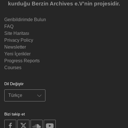
kurduğu Berzin Archives e.V'nin projesidir.
Geribildirimde Bulun
FAQ
Site Haritası
Privacy Policy
Newsletter
Yeni İçerikler
Progress Reports
Courses
Dil Değiştir
Bizi takip et
on
on
on
on
facebook
X
soundcloud
youtube