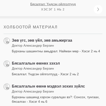
Бясалгал: Үндсэн ойлголтууд
ХЭСЭГ 1 НЬ 2
ХОЛБООТОЙ МАТЕРИАЛ
Зөв үгс, зөв үйл, зөв амьжиргаа
Доктор Александер Берзин
Бурханы шашинтны амьдрал: Найман мөр - Хэсэг 2 нь 4
Бясалгалын өмнөх зэхэл
Доктор Александер Берзин
Бясалгал: Үндсэн ойлголтууд - Хэсэг 2 нь 2
Бясалгалын өмнө мэдвэл зохих зүйлс
Доктор Александер Берзин
Бурханы шашинд хэрхэн суралцах вэ?: Сонсох, тунгаах,
бясалгах - Хэсэг 4 нь 6