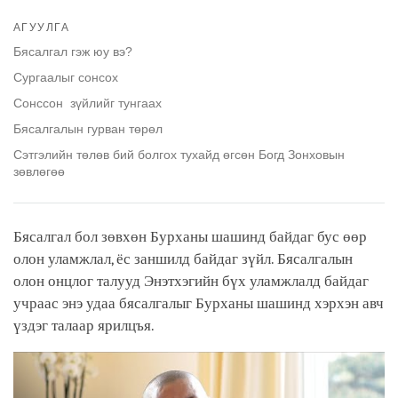
Share
Bookmark
on
АГУУЛГА
facebook
Бясалгал гэж юу вэ?
Сургаалыг сонсох
Сонссон зүйлийг тунгаах
Бясалгалын гурван төрөл
Сэтгэлийн төлөв бий болгох тухайд өгсөн Богд Зонховын
зөвлөгөө
Бясалгал бол зөвхөн Бурханы шашинд байдаг бус өөр
олон уламжлал, ёс заншилд байдаг зүйл. Бясалгалын
олон онцлог талууд Энэтхэгийн бүх уламжлалд байдаг
учраас энэ удаа бясалгалыг Бурханы шашинд хэрхэн авч
үздэг талаар ярилцъя.