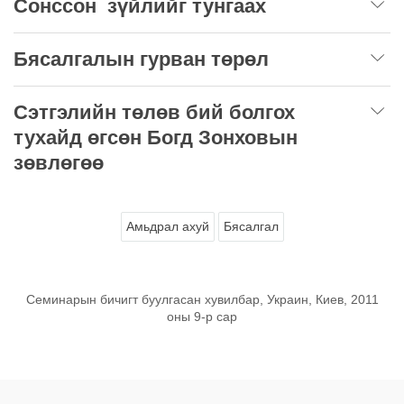
Сонссон зүйлийг тунгаах
Бясалгалын гурван төрөл
Сэтгэлийн төлөв бий болгох
тухайд өгсөн Богд Зонховын
зөвлөгөө
Амьдрал ахуй
Бясалгал
Семинарын бичигт буулгасан хувилбар, Украин, Киев, 2011
оны 9-р сар