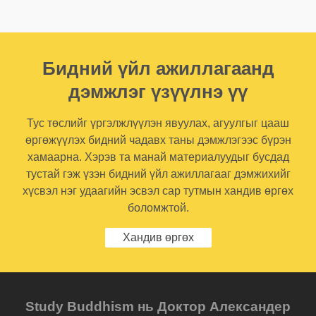
Бидний үйл ажиллагаанд
дэмжлэг үзүүлнэ үү
Тус төслийг үргэлжлүүлэн явуулах, агуулгыг цааш
өргөжүүлэх бидний чадавх таны дэмжлэгээс бүрэн
хамаарна. Хэрэв та манай материалуудыг бусдад
тустай гэж үзэн бидний үйл ажиллагааг дэмжихийг
хүсвэл нэг удаагийн эсвэл сар тутмын хандив өргөх
боломжтой.
Хандив өргөх
Study Buddhism нь Доктор Александер