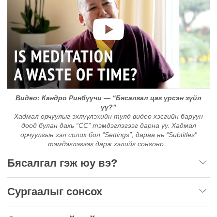
Видео: Кандро Ринбүүчи — “Бясалгал цаг үрсэн зүйл
үү?”
Хадмал орчуулыг эхлүүлэхийн тулд видео хэсгийн баруун
доод булан дахь “CC” тэмдэглэгээг дарна уу. Хадмал
орчуулгын хэл солих бол “Settings”, дараа нь “Subtitles”
тэмдэглэгээг дарж хэлийг сонгоно.
Бясалгал гэж юу вэ?
Сургаалыг сонсох