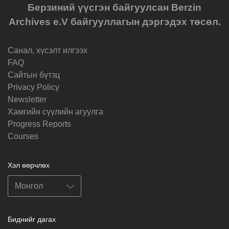
Берзиний үүсгэн байгуулсан Berzin
Archives e.V байгууллагын дэргэдэх төсөл.
Санал, хүсэлт илгээх
FAQ
Cайтын бүтзц
Privacy Policy
Newsletter
Хамгийн сүүлийн агуулга
Progress Reports
Courses
Хэл өөрчлөх
Биднийг дагах