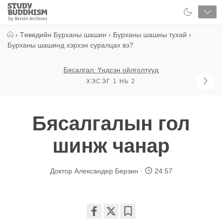
Close
Study
Buddhism
Home
›
Төвөдийн Бурханы шашин
›
Бурханы шашны тухай
›
Бурханы шашинд хэрхэн суралцах вэ?
Бясалгал: Үндсэн ойлголтууд
ХЭСЭГ 1 НЬ 2
Бясалгалын гол
шинж чанар
Доктор Александер Берзин
24:57