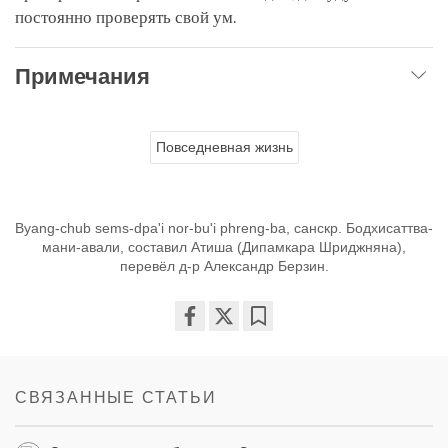
постоянно проверять свой ум.
Примечания
Повседневная жизнь
Byang-chub sems-dpa'i nor-bu'i phreng-ba, санскр. Бодхисаттва-
мани-авали, составил Атиша (Дипамкара Шриджняна),
перевёл д-р Александр Берзин.
Share
Bookmark
on
facebook
СВЯЗАННЫЕ СТАТЬИ