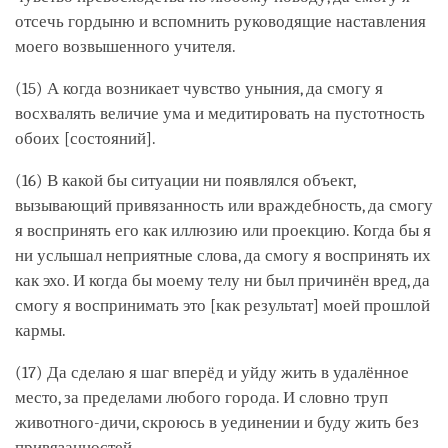
отсечь гордыню и вспомнить руководящие наставления
моего возвышенного учителя.
(15) А когда возникает чувство уныния, да смогу я
восхвалять величие ума и медитировать на пустотность
обоих [состояний].
(16) В какой бы ситуации ни появлялся объект,
вызывающий привязанность или враждебность, да смогу
я воспринять его как иллюзию или проекцию. Когда бы я
ни услышал неприятные слова, да смогу я воспринять их
как эхо. И когда бы моему телу ни был причинён вред, да
смогу я воспринимать это [как результат] моей прошлой
кармы.
(17) Да сделаю я шаг вперёд и уйду жить в удалённое
место, за пределами любого города. И словно труп
животного-дичи, скроюсь в уединении и буду жить без
привязанностей.