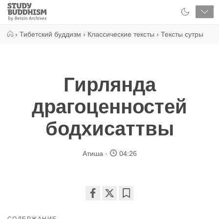
Close
Study
Buddhism
Home
›
Тибетский буддизм
›
Классические тексты
›
Тексты сутры
Гирлянда
драгоценностей
бодхисаттвы
Атиша
04:26
Share
Bookmark
on
СОДЕРЖАНИЕ