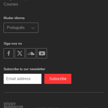
Courses
Mudar idioma
Siga-nos no
on
on
on
on
facebook
X
soundcloud
youtube
Subscribe to our newsletter
Enter
Subscribe
your
email
Study