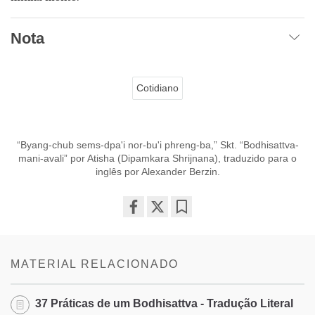
Nota
Cotidiano
“Byang-chub sems-dpa'i nor-bu'i phreng-ba,” Skt. “Bodhisattva-
mani-avali” por Atisha (Dipamkara Shrijnana), traduzido para o
inglês por Alexander Berzin.
Share
Bookmark
on
facebook
MATERIAL RELACIONADO
​37 Práticas de um Bodhisattva - Tradução Literal