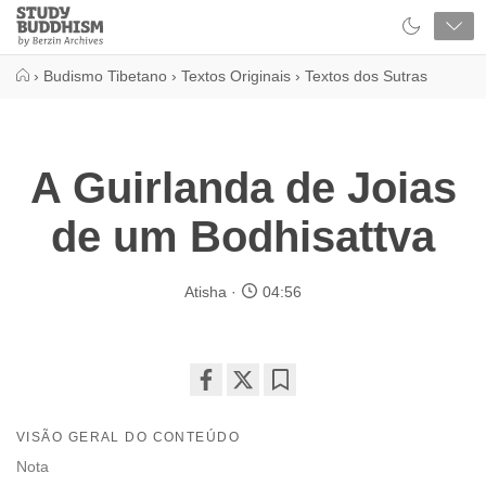
Close
Study
Buddhism
Home
›
Budismo Tibetano
›
Textos Originais
›
Textos dos Sutras
​A Guirlanda de Joias
de um Bodhisattva
Atisha
04:56
Share
Bookmark
on
VISÃO GERAL DO CONTEÚDO
facebook
Nota