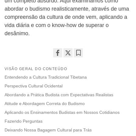
um completo absurdo. Aqui examinamos como
abordar o budismo realisticamente, através de uma
compreensão da cultura de onde vem, aplicando a
vida diária e com o know-how de superar o
desânimo.
Share
Bookmark
on
VISÃO GERAL DO CONTEÚDO
facebook
Entendendo a Cultura Tradicional Tibetana
Perspectiva Cultural Ocidental
Abordando a Prática Budista com Expectativas Realistas
Atitude e Abordagem Correta do Budismo
Aplicando os Ensinamentos Budistas em Nossos Cotidianos
Fazendo Perguntas
Deixando Nossa Bagagem Cultural para Trás