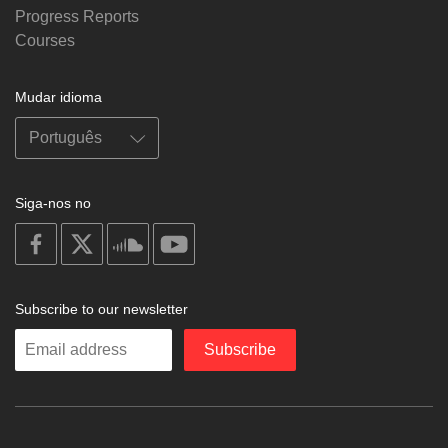
Progress Reports
Courses
Mudar idioma
Siga-nos no
on
on
on
on
facebook
X
soundcloud
youtube
Subscribe to our newsletter
Enter
Subscribe
your
email