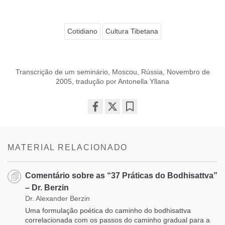
Cotidiano
Cultura Tibetana
Transcrição de um seminário, Moscou, Rússia, Novembro de
2005, tradução por Antonella Yllana
Share
Bookmark
on
facebook
MATERIAL RELACIONADO
Comentário sobre as “37 Práticas do Bodhisattva”
– Dr. Berzin
Dr. Alexander Berzin
Uma formulação poética do caminho do bodhisattva
correlacionada com os passos do caminho gradual para a