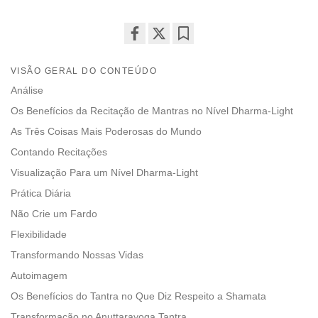
Share
Bookmark
on
VISÃO GERAL DO CONTEÚDO
facebook
Análise
Os Benefícios da Recitação de Mantras no Nível Dharma-Light
As Três Coisas Mais Poderosas do Mundo
Contando Recitações
Visualização Para um Nível Dharma-Light
Prática Diária
Não Crie um Fardo
Flexibilidade
Transformando Nossas Vidas
Autoimagem
Os Benefícios do Tantra no Que Diz Respeito a Shamata
Transformação no Anuttarayoga Tantra