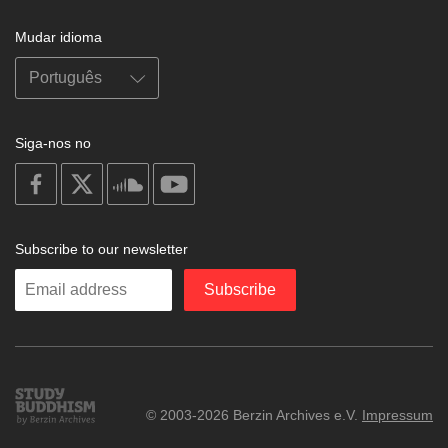
Mudar idioma
Siga-nos no
on
on
on
on
facebook
X
soundcloud
youtube
Subscribe to our newsletter
Enter
Subscribe
your
email
Study
© 2003-2026 Berzin Archives e.V.
Impressum
Buddhism
Home