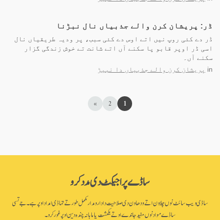
ڈر: پریشان کرن والے جذبیاں نال نبڑنا
ڈر دے کئی روپ نیں اتے اوس دے کئی سبب، پر ودیہ طریقیاں نال
اسی ڈر اوپر قابو پا سکنے آں اتے شانت تے خوش زندگی گزار
سکنے آں۔
in
پریشان کرن والے جذبیاں دا نبیڑ
»
2
1
ساڈے پراجیکٹ دی مدد کرو
ساڈی ویب سائٹ نوں چلاون اتے ودھاون دی صلاحیت دا دارومدار مکمل طور تے تہاڈی امداد اوپر ہے۔ جے تسی
ساڈے مواد نوں مفید جاندے او تے یکمشت یا ماہانہ چندہ دین اوپر غور کرو۔