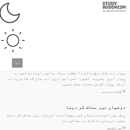
Study
Clos
Buddhism
Home
پریشان کرن والے جذبے
سمبندھ وچ کرودھ نال کس طراں نبڑیا جاۓ
پیار دے رشتے وچ ساڑے دا مطلب ہے کہ سانوں اپنے ساتھی دے
پیار اوپر بھروسہ نئیں۔ اسی ایس اوپر ایہ جان کے قابو پانے
آں کہ پیار کوئی محدود جنس نئیں۔
in
کیویں ۔۔۔
دوجیاں نوں معاف کر دینا
پرش نوں اوس دے سبھاو توں پچھاننا، اوہناں نوں معاف کر دینا
بغیر اوہناں دے کرم دی معافی دے۔
in
مراقبے