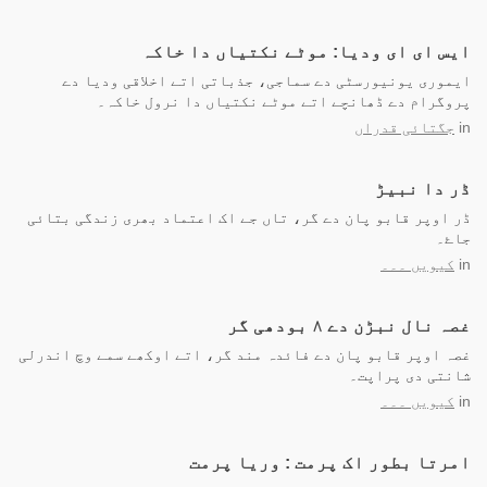
ایس ای ای ودیا: موٹے نکتیاں دا خاکہ
ایموری یونیورسٹی دے سماجی، جذباتی اتے اخلاقی ودیا دے
پروگرام دے ڈھانچے اتے موٹے نکتیاں دا نرول خاکہ۔
in
جگتائی قدراں
ڈر دا نبیڑ
ڈر اوپر قابو پان دے گر، تاں جے اک اعتماد بھری زندگی بتائی
جاۓ۔
in
کیویں ۔۔۔
غصہ نال نبڑن دے ۸ بودھی گر
غصہ اوپر قابو پان دے فائدہ مند گر، اتے اوکھے سمے وچ اندرلی
شانتی دی پراپت۔
in
کیویں ۔۔۔
امرتا بطور اک پرمت : وریا پرمت