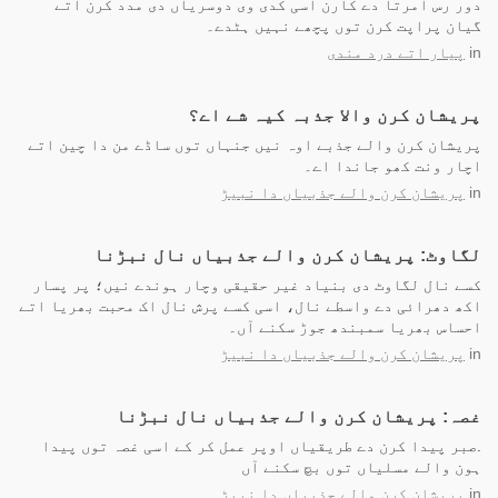
دور رس امرتا دے کارن اسی کدی وی دوسریاں دی مدد کرن اتے
گیان پراپت کرن توں پچھے نہیں ہٹدے۔
in
پیار اتے درد مندی
پریشان کرن والا جذبہ کیہ شے اے؟
پریشان کرن والے جذبے اوہ نیں جنہاں توں ساڈے من دا چین اتے
اچار ونت کھو جاندا اے۔
in
پریشان کرن والے جذبیاں دا نبیڑ
لگاوٹ: پریشان کرن والے جذبیاں نال نبڑنا
کسے نال لگاوٹ دی بنیاد غیر حقیقی وچار ہوندے نیں؛ پر پسار
اکھ دھرائی دے واسطے نال، اسی کسے پرش نال اک محبت بھریا اتے
احساس بھریا سمبندھ جوڑ سکنے آں۔
in
پریشان کرن والے جذبیاں دا نبیڑ
غصہ: پریشان کرن والے جذبیاں نال نبڑنا
.صبر پیدا کرن دے طریقیاں اوپر عمل کر کے اسی غصہ توں پیدا
ہون والے مسلیاں توں بچ سکنے آں
in
پریشان کرن والے جذبیاں دا نبیڑ