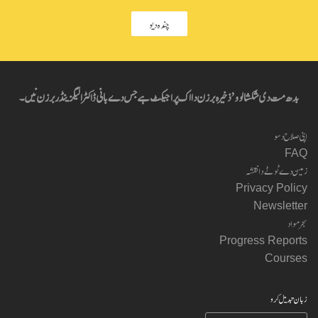
چندہ دیو
بدھ مت دی شکشا لوو’ ذخیرہ برزن دا اک پراجیکٹ ہے جس دے بانی ڈاکٹر الیگزینڈر برزن نیں۔
اپنی صلاح دسو
FAQ
زمین دے ٹوٹے دا نقشہ
Privacy Policy
Newsletter
سجر مواد
Progress Reports
Courses
زبان تبدیل کرو