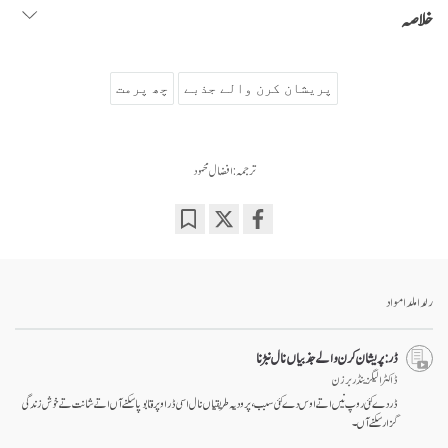
خلاصہ
پریشان کرن والے جذبے
چھ پرمت
ترجمہ: افضال محمود
Bookmark
Share
on
facebook
رلدا ملدا مواد
ڈر: پریشان کرن والے جذبیاں نال نبڑنا
ڈاکٹر الیگزینڈر برزن
ڈر دے کئی روپ نیں اتے اوس دے کئی سبب، پر ودیہ طریقیاں نال اسی ڈر اوپر قابو پا سکنے آں اتے شانت تے خوش زندگی
گزار سکنے آں۔