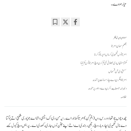
تیار ہووے۔
Bookmark
Share
on
مواد اوپر اوپری نظر
facebook
جھلم سمان امرتا
امرتا نوں تعمیری کرماں اوپر لاگو کرنا
کمتر ہستیاں دی بھلائی لئی کم کرن وچ امرتا توں کم لینا
سستی دی تن قسماں
امرتا پنگرن دے چار سہائت پرتندھ
دلیرانہ حوصلہ پیدا کرن دے دو ہور پرتندھ
خلاصہ
چھ وچوں چوتھا دور رس رویہ (اتم گن) امرتا کہلاندا اے۔ ایہ من دی اک اجیہی دشا اے جو پوری شکتی اتے یوگتا
دے نال تعمیری اچار وہار وچ رجھی رہندی اے اتے اپنے جتن نوں جاری رکھدی اے۔ پر ایس وچ کیول کسے