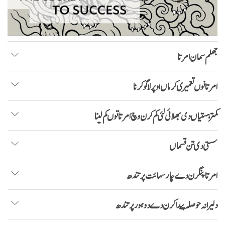
جھلم سمان امرتا
امرتا نوں تعمیری کرماں اوپر لاگو کرنا
کمتر ہستیاں دی بھلائی لئی کم کرن وچ امرتا توں کم لینا
سستی دی تن قسماں
امرتا پنگرن دے چار سہائت پرتندھ
دلیرانہ حوصلہ پیدا کرن دے دو ہور پرتندھ