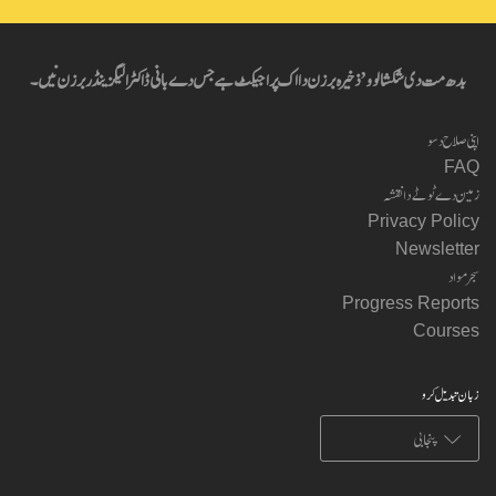
بدھ مت دی شکشا لوو’ ذخیرہ برزن دا اک پراجیکٹ ہے جس دے بانی ڈاکٹر الیگزینڈر برزن نیں۔
اپنی صلاح دسو
FAQ
زمین دے ٹوٹے دا نقشہ
Privacy Policy
Newsletter
سجر مواد
Progress Reports
Courses
زبان تبدیل کرو