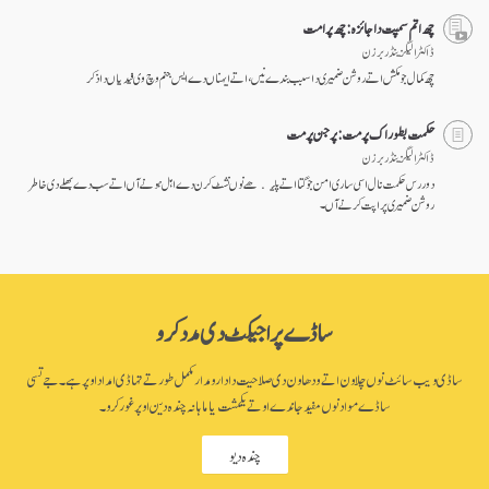
چھ اتم سمپت دا جائزہ: چھ پرامت
ڈاکٹر الیگزینڈر برزن
چھ کمال جو مکش اتے روشن ضمیری دا سبب بندے نیں، اتے ایہناں دے ایس جنم وچ وی فیدیاں دا ذکر
حکمت بطور اک پرمت: پرجن پرمت
ڈاکٹر الیگزینڈر برزن
دور رس حکمت نال اسی ساری امن جوگتا اتے پلیکھے نوں نشٹ کرن دے اہل ہونے آں اتے سب دے بھلے دی خاطر
روشن ضمیری پراپت کرنے آں۔
ساڈے پراجیکٹ دی مدد کرو
ساڈی ویب سائٹ نوں چلاون اتے ودھاون دی صلاحیت دا دارومدار مکمل طور تے تہاڈی امداد اوپر ہے۔ جے تسی
ساڈے مواد نوں مفید جاندے او تے یکمشت یا ماہانہ چندہ دین اوپر غور کرو۔
چندہ دیو