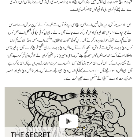
مثبت کم وچ مصروفیت ہی شامل نئیں، بلکہ ایس وچ اوہ دلیر حوصلہ مندی وی شامل اے جو ہتاس توں روکدی
اے اتے بھلے کم کرن دی خوشی نوں قائم رکھدی اے۔
ایس دا واسطہ جفا کش رویہ نال نہیں اے جس وچ اسی اپنے کم توں تے نفرت کرنے آں پر فرض دے احساس
اتے جرم دے احساس ہیٹھ فیر وی اوس نوں کردے جانے آں۔ اتے نہ ہی ایہ کوئی میکانکی شغل اے جس نوں
اسی کسے کم دے جنونی سمان ہر روز کرنے آں۔ ایہ کوئی "اَنِت جوشیلا پن" نہیں اے، جس وچ اسی کسے کم نوں
کرن وچ بوہت جوش اتے خروش دا وکھالا کرنے آں، ایس وچ بوہت ساری شکتی خرچ کرنے آں، پر فیر ہتاس
دا شکار ہو کے اک ہفتہ بعد ایس توں ہتھ کھچ لینے آں۔ اسی دھیرج نال جتن کرن اتے جوش دی گل کر رہے آں،
اتے ایہی وجہ اے کہ ایس نوں اسی امرتا وی کہنے آں۔ ایس دے امرت ہون دی وجہ ایہ ہے کہ اسی جو کر رہے
آں اسی ایس دا سواد لینے آں – اوہ سارے بھلے کم جنہاں وچ اسی رجھے ہوۓ آں۔ امرتا جس وچ دلیرانہ حوصلہ
مندی رلت ہووے سستی اتے آلکس دے عین اُلٹ اے۔