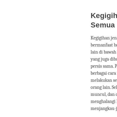
Kegigi
Semua 
Kegigihan je
bermanfaat b
lain di bawah
yang juga di
persis sama. 
berbagai cara
melakukan sem
orang lain. S
muncul, dan d
menghalangi 
menjangkau-ja