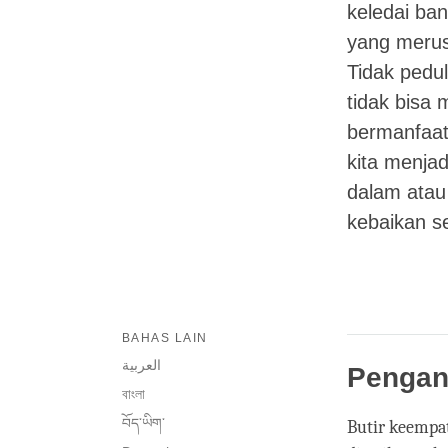
keledai ba
yang merus
Tidak pedul
tidak bisa
bermanfaat
kita menja
dalam atau 
kebaikan s
BAHAS LAIN
العربية
Pengan
বাংলা
བོད་ཡིག་
Butir keempa