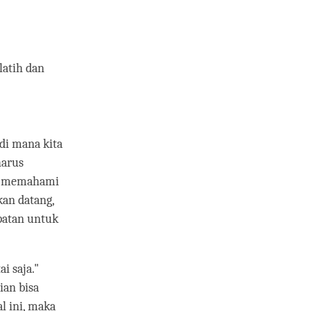
latih dan
di mana kita
harus
lu memahami
kan datang,
patan untuk
i saja."
an bisa
al ini, maka