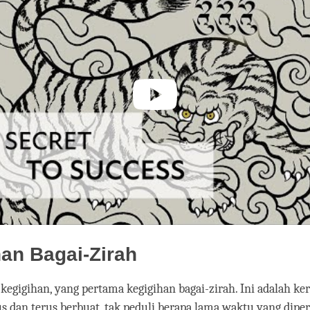
an Bagai-Zirah
s kegigihan, yang pertama kegigihan bagai-zirah. Ini adalah k
us dan terus berbuat, tak peduli berapa lama waktu yang dipe