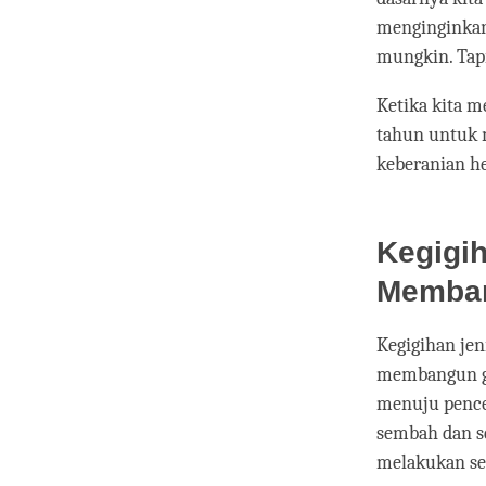
menginginkan
mungkin. Tap
Ketika kita m
tahun untuk 
keberanian h
Kegigi
Memba
Kegigihan jen
membangun gu
menuju pencer
sembah dan se
melakukan se