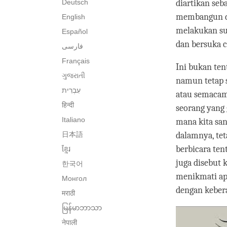
Deutsch
diartikan seb
membangun dan
English
melakukan sua
Español
dan bersuka 
فارسی
Français
Ini bukan ten
ગુજરાતી
namun tetap s
atau semacamn
हिन्दी
seorang yang 
Italiano
mana kita sa
日本語
dalamnya, tet
berbicara ten
ខ្មែរ
juga disebut 
한국어
menikmati apa
Монгол
dengan kebera
मराठी
မြန်မာဘာသာ
नेपाली