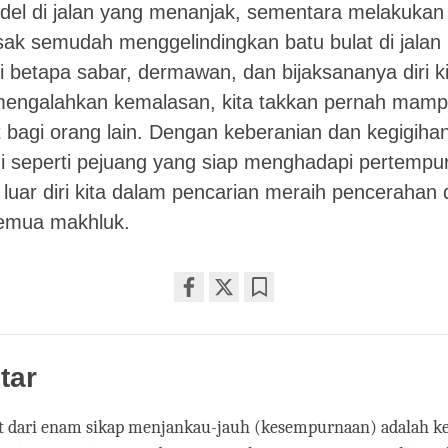
ndel di jalan yang menanjak, sementara melakukan 
ak semudah menggelindingkan batu bulat di jalan
i betapa sabar, dermawan, dan bijaksananya diri kit
 mengalahkan kemalasan, kita takkan pernah mam
 bagi orang lain. Dengan keberanian dan kegigihan
di seperti pejuang yang siap menghadapi pertempur
luar diri kita dalam pencarian meraih pencerahan
emua makhluk.
Share
Bookmark
on
facebook
tar
t dari enam sikap menjankau-jauh (kesempurnaan) adalah keg