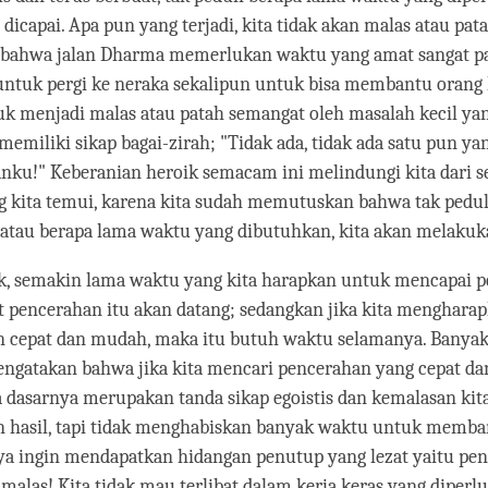
t dicapai. Apa pun yang terjadi, kita tidak akan malas atau pa
hu bahwa jalan Dharma memerlukan waktu yang amat sangat p
a untuk pergi ke neraka sekalipun untuk bisa membantu orang 
uk menjadi malas atau patah semangat oleh masalah kecil y
memiliki sikap bagai-zirah; "Tidak ada, tidak ada satu pun ya
ku!" Keberanian heroik semacam ini melindungi kita dari s
g kita temui, karena kita sudah memutuskan bahwa tak pedul
 atau berapa lama waktu yang dibutuhkan, kita akan melaku
ak, semakin lama waktu yang kita harapkan untuk mencapai p
t pencerahan itu akan datang; sedangkan jika kita menghara
n cepat dan mudah, maka itu butuh waktu selamanya. Banya
engatakan bahwa jika kita mencari pencerahan yang cepat d
 dasarnya merupakan tanda sikap egoistis dan kemalasan kita
 hasil, tapi tidak menghabiskan banyak waktu untuk memba
nya ingin mendapatkan hidangan penutup yang lezat yaitu pe
 malas! Kita tidak mau terlibat dalam kerja keras yang diperlu