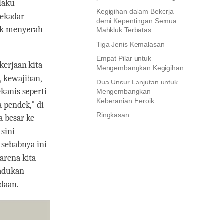
laku
Kegigihan dalam Bekerja
sekadar
demi Kepentingan Semua
dak menyerah
Mahkluk Terbatas
Tiga Jenis Kemalasan
Empat Pilar untuk
kerjaan kita
Mengembangkan Kegigihan
, kewajiban,
Dua Unsur Lanjutan untuk
kanis seperti
Mengembangkan
Keberanian Heroik
a pendek," di
Ringkasan
 besar ke
sini
 sebabnya ini
arena kita
padukan
daan.