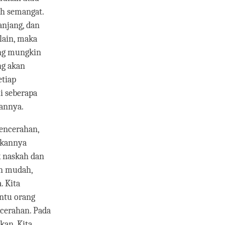
tah semangat.
anjang, dan
lain, maka
ang mungkin
ng akan
etiap
i seberapa
kannya.
encerahan,
pkannya
k naskah dan
an mudah,
. Kita
ntu orang
ncerahan. Pada
kan. Kita