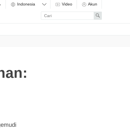
Video
Akun
Enter
Search
search
term
han:
gemudi