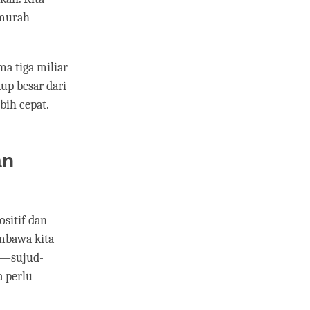
emurah
ma tiga miliar
up besar dari
ih cepat.
an
sitif dan
mbawa kita
an—sujud-
a perlu