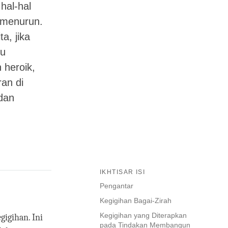
hal-hal
 menurun.
a, jika
pu
 heroik,
an di
 dan
IKHTISAR ISI
Pengantar
Kegigihan Bagai-Zirah
Kegigihan yang Diterapkan
igihan. Ini
pada Tindakan Membangun