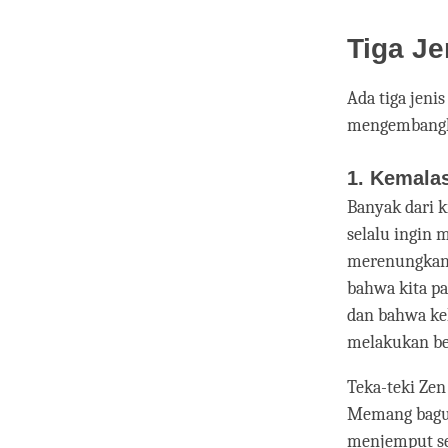
Tiga J
Ada tiga jeni
mengembangka
1. Kemala
Banyak dari k
selalu ingin 
merenungkan 
bahwa kita pa
dan bahwa ke
melakukan be
Teka-teki Zen 
Memang bagus
menjemput seti