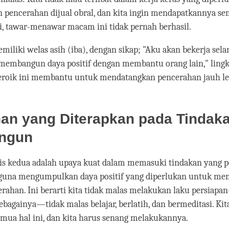
 pencerahan dijual obral, dan kita ingin mendapatkannya s
i, tawar-menawar macam ini tidak pernah berhasil.
emiliki welas asih (iba), dengan sikap; "Aku akan bekerja sela
membangun daya positif dengan membantu orang lain," lingk
eroik ini membantu untuk mendatangkan pencerahan jauh leb
han yang Diterapkan pada Tindak
ngun
is kedua adalah upaya kuat dalam memasuki tindakan yang po
na mengumpulkan daya positif yang diperlukan untuk me
ahan. Ini berarti kita tidak malas melakukan laku persiap
bagainya—tidak malas belajar, berlatih, dan bermeditasi. Kit
mua hal ini, dan kita harus senang melakukannya.