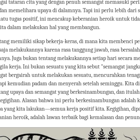
agai tataran cita yang dengan penuh semangat memasuki peri
 memelihara upaya di dalamnya. Tapi ini perlu lebih dari 
tu tugas positif, ini mencakup keberanian heroik untuk ti
cita dalam melakukan hal yang membangun.
tang memiliki sikap bekerja-keras, di mana kita membenci pe
aja melakukannya karena rasa tanggung jawab, rasa bersalah
ya. Juga bukan tentang melakukannya setiap hari secara me
gila kerja. Ini bukan sesuatu yang kita sebut "semangat jangk
ngat bergairah untuk melakukan sesuatu, mencurahkan tenaga
api kemudian padam dan menyerah setelah seminggu. Kita di 
tang upaya dan semangat yang berkesinambungan, dan itulah
kegigihan. Alasan bahwa ini perlu berkesinambungan adalah k
 yang kita lakukan—semua kerja positif kita. Kegigihan, di
nian heroik, adalah lawan terbaik bagi kemalasan dan penun