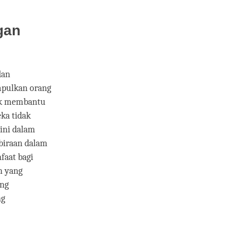
gan
dan
mpulkan orang
tuk membantu
ka tidak
 ini dalam
mbiraan dalam
faat bagi
an yang
ang
ng