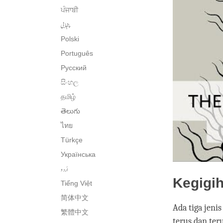
ਪੰਜਾਬੀ
پنجابی
Polski
Português
Русский
සිංහල
தமிழ்
తెలుగు
ไทย
Türkçe
Українська
اُردو
Kegigih
Tiếng Việt
简体中文
Ada tiga jeni
繁體中文
terus dan ter