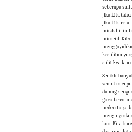
seberapa suli
Jika kita ta
jika kita rel
mustahil unt
muncul. Kita 
menggoyahkan
kesulitan yan
sulit keadaan
Sedikit bany
semakin cepa
datang denga
guru besar m
maka itu pada
menginginkan
lain. Kita ha
dasarnya kita