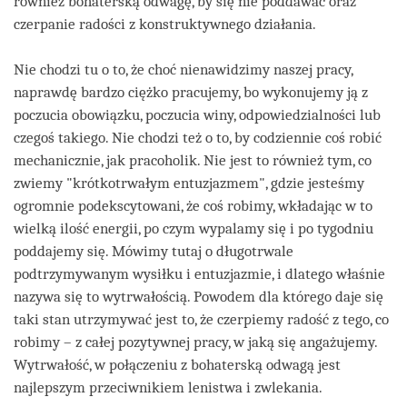
również bohaterską odwagę, by się nie poddawać oraz
czerpanie radości z konstruktywnego działania.
Nie chodzi tu o to, że choć nienawidzimy naszej pracy,
naprawdę bardzo ciężko pracujemy, bo wykonujemy ją z
poczucia obowiązku, poczucia winy, odpowiedzialności lub
czegoś takiego. Nie chodzi też o to, by codziennie coś robić
mechanicznie, jak pracoholik. Nie jest to również tym, co
zwiemy "krótkotrwałym entuzjazmem", gdzie jesteśmy
ogromnie podekscytowani, że coś robimy, wkładając w to
wielką ilość energii, po czym wypalamy się i po tygodniu
poddajemy się. Mówimy tutaj o długotrwale
podtrzymywanym wysiłku i entuzjazmie, i dlatego właśnie
nazywa się to wytrwałością. Powodem dla którego daje się
taki stan utrzymywać jest to, że czerpiemy radość z tego, co
robimy – z całej pozytywnej pracy, w jaką się angażujemy.
Wytrwałość, w połączeniu z bohaterską odwagą jest
najlepszym przeciwnikiem lenistwa i zwlekania.