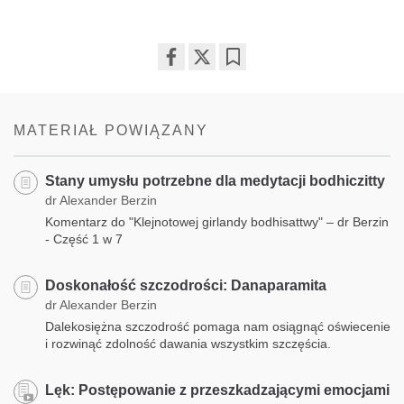
Share
Bookmark
on
facebook
MATERIAŁ POWIĄZANY
Stany umysłu potrzebne dla medytacji bodhiczitty
dr Alexander Berzin
Komentarz do "Klejnotowej girlandy bodhisattwy" – dr Berzin
- Część 1 w 7
Doskonałość szczodrości: Danaparamita
dr Alexander Berzin
Dalekosiężna szczodrość pomaga nam osiągnąć oświecenie
i rozwinąć zdolność dawania wszystkim szczęścia.
Lęk: Postępowanie z przeszkadzającymi emocjami