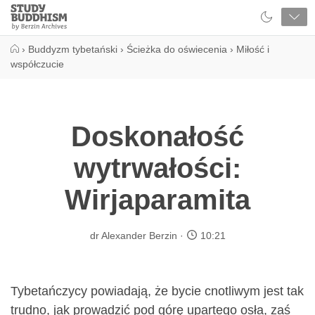
Close
Study
Buddhism
Home
›
Buddyzm tybetański
›
Ścieżka do oświecenia
›
Miłość i
współczucie
Doskonałość
wytrwałości:
Wirjaparamita
dr Alexander Berzin
10:21
Tybetańczycy powiadają, że bycie cnotliwym jest tak
trudno, jak prowadzić pod górę upartego osła, zaś