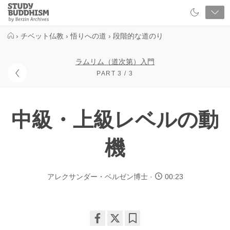
Close
Study
Buddhism
Home
›
チベット仏教
›
悟りへの道
›
段階的な道のり
ラムリム（道次第）入門
PART 3 / 3
中級・上級レベルの動
機
アレクサンダー・ベルゼン博士
00:23