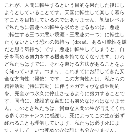
これが、人間に転生するという目的を果たした後にし
ようとしていることです。天国に転生して楽しく暮ら
すことを目指しているのではありません。初級レベル
で私たちに善趣への転生を求めさせるものは、悪趣
（転生する三つの悪い境涯・三悪趣の一つ）に転生し
たくないという恐れの気持ち（dread、ある可能性を嫌
だと思う気持ち）です。悪趣に転生してしまうと、自
分を高める努力をする機会を持てなくなります。けれ
ど私たちはすでに、それを避ける方法があることをよ
く知っています。つまり、これまでにお話してきた安
全な方向性（帰依）です。この方向性とは、私たちの
精神活動（特に言動）に伴うネガティヴな点や制約
を、完全かつ永久に停止させるように努力することで
す。同時に、建設的な言動にも努めなければなりませ
ん。このとき私たちは、貴重な人間の生が与えてくれ
る多くのチャンスに感謝し、死によってこの生が必ず
終わることも理解しています。私たちは必ず死にま
す。そして、いつ死ぬのかは誰にも分かりません。