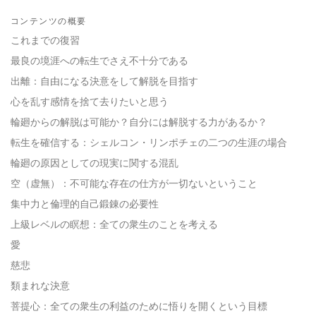
Share
Bookmark
on
コンテンツの概要
facebook
これまでの復習
最良の境涯への転生でさえ不十分である
出離：自由になる決意をして解脱を目指す
心を乱す感情を捨て去りたいと思う
輪廻からの解脱は可能か？自分には解脱する力があるか？
転生を確信する：シェルコン・リンポチェの二つの生涯の場合
輪廻の原因としての現実に関する混乱
空（虚無）：不可能な存在の仕方が一切ないということ
集中力と倫理的自己鍛錬の必要性
上級レベルの瞑想：全ての衆生のことを考える
愛
慈悲
類まれな決意
菩提心：全ての衆生の利益のために悟りを開くという目標