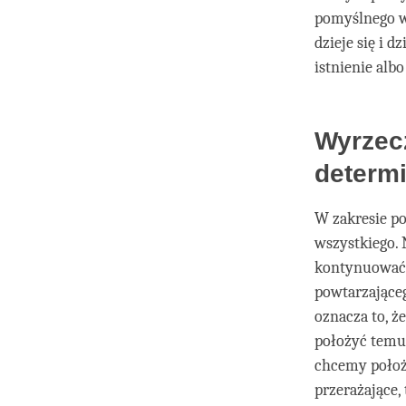
pomyślnego w 
dzieje się i 
istnienie alb
Wyrzecz
determ
W zakresie po
wszystkiego.
kontynuować t
powtarzająceg
oznacza to, ż
położyć temu
chcemy położy
przerażające,