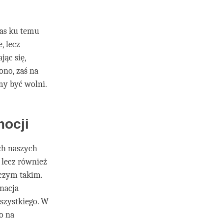
nas ku temu
, lecz
jąc się,
ono, zaś na
my być wolni.
mocji
ch naszych
 lecz również
iczym takim.
inacja
szystkiego. W
o na