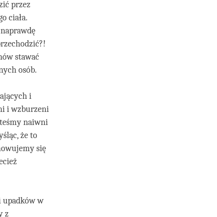
ić przez
o ciała.
t naprawdę
przechodzić?!
znów stawać
anych osób.
ających i
i i wzburzeni
steśmy naiwni
śląc, że to
howujemy się
ecież
 i upadków w
y z