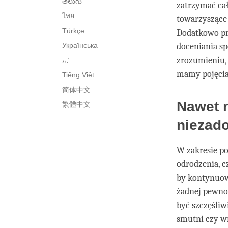
తెలుగు
zatrzymać cał
ไทย
towarzyszące
Türkçe
Dodatkowo pr
Українська
doceniania sp
اُردو
zrozumieniu, 
mamy pojęcia 
Tiếng Việt
简体中文
Nawet n
繁體中文
niezad
W zakresie po
odrodzenia, c
by kontynuowa
żadnej pewnoś
być szczęśliw
smutni czy wr