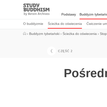
Close
Study
Buddhism
Podstawy
Buddyzm tybetańs
Home
O buddyzmie
Ścieżka do oświecenia
Ćwiczenie um
›
Buddyzm tybetański
›
Ścieżka do oświecenia
›
Stop
CZĘŚĆ 2
Pośred