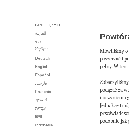
INNE JĘZYKI
العربية
Powtór
বাংলা
བོད་ཡིག་
Mówiliśmy o s
Deutsch
poszerzać i p
pełny. W ten 
English
Español
Zobaczyliśmy
فارسی
podążać za we
Français
i uczynienia 
ગુજરાતી
Jednakże trad
przeświadcze
हिन्दी
podobnie jak 
Indonesia