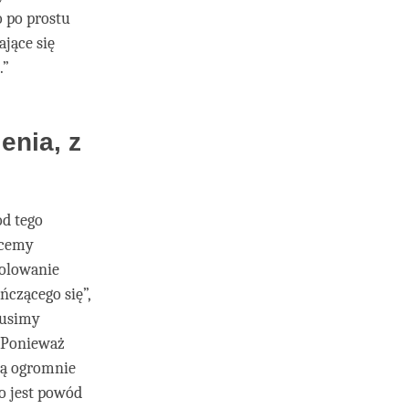
o po prostu
ające się
.”
enia, z
od tego
hcemy
rolowanie
czącego się”,
Musimy
? Ponieważ
 są ogromnie
o jest powód