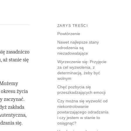
ZARYS TREŚCI
Powtórzenie
Nawet najlepsze stany
odrodzenia są
się zasadniczo
niezadowalające
 aż stanie się
Wyrzeczenie się: Przyjęcie
za cel wyzwolenia, z
determinacją, żeby być
wolnym
. Możemy
Chęć pozbycia się
 okresu życia
przeszkadzających emocji
my zaczynać.
Czy można się wyzwolić od
dyż zakłada
niekontrolowanie
powtarzającego odradzania
Autentyczna,
i czy jestem w stanie to
zania się.
osiągnąć?