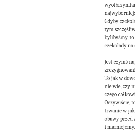
wyolbrzymiani
najwyborniejs
Gdyby czekola
tym szczęśliw
bylibyśmy, to
czekolady na 
Jest czymś n
zrezygnowania
To jak w dowc
nie wie, czy n
czego całkowi
Oczywiście, 
trwanie w ja
obawy przed 
i marniejemy