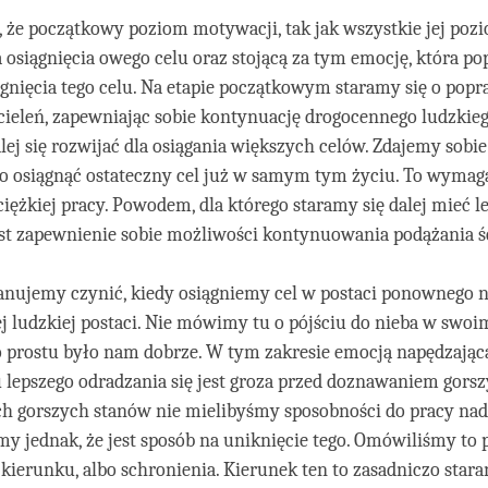
 że początkowy poziom motywacji, tak jak wszystkie jej pozi
a osiągnięcia owego celu oraz stojącą za tym emocję, która p
gnięcia tego celu. Na etapie początkowym staramy się o pop
ieleń, zapewniając sobie kontynuację drogocennego ludzkie
alej się rozwijać dla osiągania większych celów. Zdajemy sobi
no osiągnąć ostateczny cel już w samym tym życiu. To wymag
 ciężkiej pracy. Powodem, dla którego staramy się dalej mieć l
st zapewnienie sobie możliwości kontynuowania podążania ś
anujemy czynić, kiedy osiągniemy cel w postaci ponownego n
 ludzkiej postaci. Nie mówimy tu o pójściu do nieba w swo
o prostu było nam dobrze. W tym zakresie emocją napędzając
lepszego odradzania się jest groza przed doznawaniem gors
h gorszych stanów nie mielibyśmy sposobności do pracy nad 
y jednak, że jest sposób na uniknięcie tego. Omówiliśmy to
kierunku, albo schronienia. Kierunek ten to zasadniczo staran