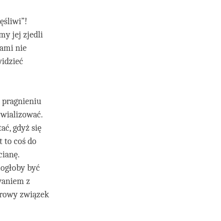
ęśliwi”!
y jej zjedli
ami nie
widzieć
 pragnieniu
ywializować.
ać, gdyż się
t to coś do
cianę.
mogłoby być
waniem z
rowy związek