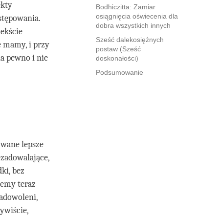
ekty
Bodhiczitta: Zamiar
osiągnięcia oświecenia dla
stępowania.
dobra wszystkich innych
ekście
Sześć dalekosiężnych
e mamy, i przy
postaw (Sześć
na pewno i nie
doskonałości)
Podsumowanie
zwane lepsze
ezadowalające,
ki, bez
żemy teraz
zadowoleni,
ywiście,