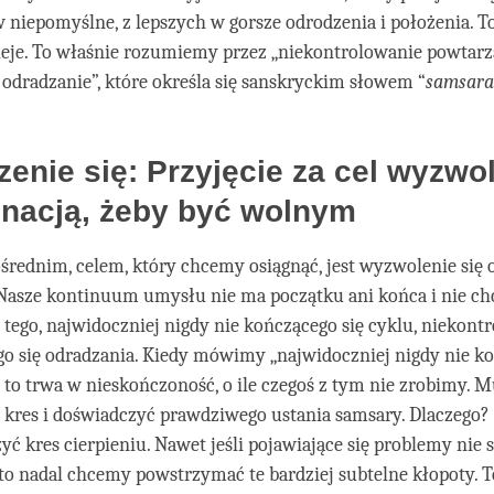
niepomyślne, z lepszych w gorsze odrodzenia i położenia. T
dzieje. To właśnie rozumiemy przez „niekontrolowanie powtarz
o odradzanie”, które określa się sanskryckim słowem “
samsara
enie się: Przyjęcie za cel wyzwol
inacją, żeby być wolnym
średnim, celem, który chcemy osiągnąć, jest wyzwolenie się 
 Nasze kontinuum umysłu nie ma początku ani końca i nie c
ego, najwidoczniej nigdy nie kończącego się cyklu, niekont
o się odradzania. Kiedy mówimy „najwidoczniej nigdy nie koń
e to trwa w nieskończoność, o ile czegoś z tym nie zrobimy. 
 kres i doświadczyć prawdziwego ustania samsary. Dlaczego
ć kres cierpieniu. Nawet jeśli pojawiające się problemy nie
 to nadal chcemy powstrzymać te bardziej subtelne kłopoty. T