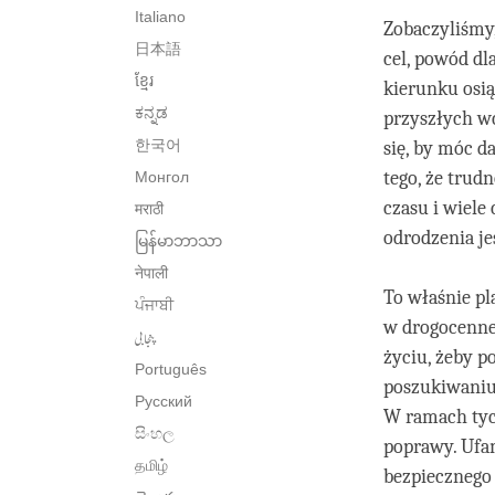
Italiano
Zobaczyliśmy,
日本語
cel, powód dl
ខ្មែរ
kierunku osią
ಕನ್ನಡ
przyszłych wc
한국어
się, by móc d
tego, że trud
Монгол
czasu i wiele
मराठी
odrodzenia je
မြန်မာဘာသာ
नेपाली
To właśnie pl
ਪੰਜਾਬੀ
w drogocennej
پنجابی
życiu, żeby p
Português
poszukiwaniu 
Русский
W ramach tyc
සිංහල
poprawy. Ufam
தமிழ்
bezpiecznego 