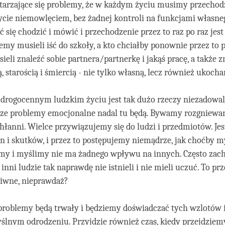
arzające się problemy, że w każdym życiu musimy przechodz
ycie niemowlęciem, bez żadnej kontroli na funkcjami własneg
się chodzić i mówić i przechodzenie przez to raz po raz jes
emy musieli iść do szkoły, a kto chciałby ponownie przez to 
eli znaleźć sobie partnera/partnerkę i jakąś pracę, a także 
, starością i śmiercią - nie tylko własną, lecz również ukoch
drogocennym ludzkim życiu jest tak dużo rzeczy niezadowal
sze problemy emocjonalne nadal tu będą. Bywamy rozgniewan
łanni. Wielce przywiązujemy się do ludzi i przedmiotów. Je
n i skutków, i przez to postępujemy niemądrze, jak choćby my
emy i myślimy nie ma żadnego wpływu na innych. Często zac
 inni ludzie tak naprawdę nie istnieli i nie mieli uczuć. To prz
aiwne, nieprawdaż?
 problemy będą trwały i będziemy doświadczać tych wzlotów
lnym odrodzeniu. Przyjdzie również czas, kiedy przejdziem