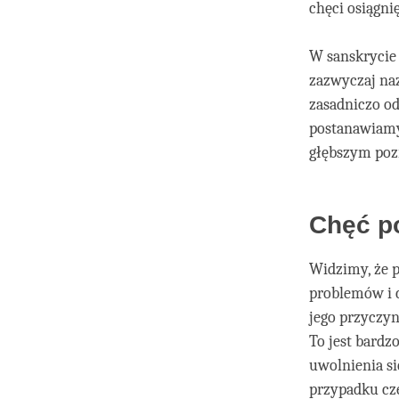
chęci osiągni
W sanskrycie
zazwyczaj naz
zasadniczo od
postanawiamy,
głębszym poz
Chęć p
Widzimy, że 
problemów i c
jego przyczyn
To jest bardz
uwolnienia si
przypadku cz