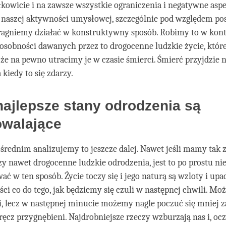
kowicie i na zawsze wszystkie ograniczenia i negatywne asp
 naszej aktywności umysłowej, szczególnie pod względem po
agniemy działać w konstruktywny sposób. Robimy to w kont
osobności dawanych przez to drogocenne ludzkie życie, któr
że na pewno utracimy je w czasie śmierci. Śmierć przyjdzie 
kiedy to się zdarzy.
ajlepsze stany odrodzenia są
owalające
średnim analizujemy to jeszcze dalej. Nawet jeśli mamy tak 
zy nawet drogocenne ludzkie odrodzenia, jest to po prostu ni
ć w ten sposób. Życie toczy się i jego naturą są wzloty i upad
ci co do tego, jak będziemy się czuli w następnej chwili. Mo
i, lecz w następnej minucie możemy nagle poczuć się mniej 
ęcz przygnębieni. Najdrobniejsze rzeczy wzburzają nas i, ocz