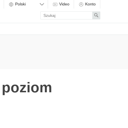
Video
Konto
Enter
Search
search
term
 poziom