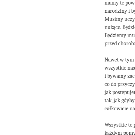
mamy te powt
narodziny i b
Musimy uczyć 
nużące. Będzi
Będziemy musi
przed chorobą
Nawet w tym 
wszystkie na
i bywamy zach
co do przyczy
jak postępuj
tak, jak gdyby
całkowicie n
Wszystkie te
każdym pomyś