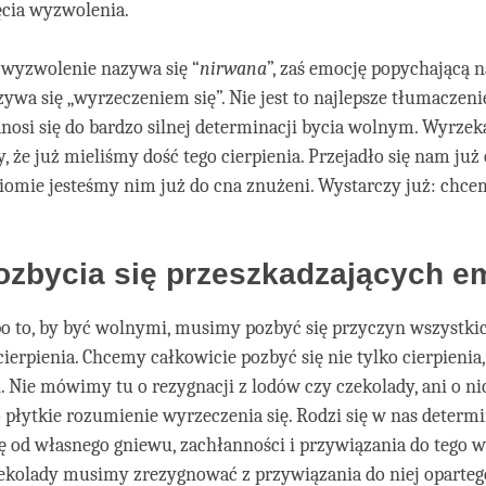
ęcia wyzwolenia.
 wyzwolenie nazywa się “
nirwana
”, zaś emocję popychającą 
ywa się „wyrzeczeniem się”. Nie jest to najlepsze tłumaczenie
nosi się do bardzo silnej determinacji bycia wolnym. Wyrzeka
 że już mieliśmy dość tego cierpienia. Przejadło się nam już 
iomie jesteśmy nim już do cna znużeni. Wystarczy już: chce
ozbycia się przeszkadzających e
po to, by być wolnymi, musimy pozbyć się przyczyn wszystki
ierpienia. Chcemy całkowicie pozbyć się nie tylko cierpienia,
. Nie mówimy tu o rezygnacji z lodów czy czekolady, ani o n
o płytkie rozumienie wyrzeczenia się. Rodzi się w nas determ
ę od własnego gniewu, zachłanności i przywiązania do tego w
ekolady musimy zrezygnować z przywiązania do niej oparteg