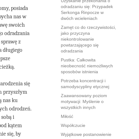
Uzyskanie przekonania o
odradzaniu się: Przypadek
omy, posiada
Serkonga Rinpocze w
opycha nas w
dwóch wcieleniach
rawę swoich
Zamęt co do rzeczywistości,
go odradzania
jako przyczyna
niekontrolowanie
e sprawę z
powtarzającego się
a długiego
odradzania
epsze
Pustka: Całkowita
nieobecność niemożliwych
cieżką.
sposobów istnienia
Potrzeba koncentracji i
arodzenia się
samodyscypliny etycznej
im przyszłym
Zaawansowany poziom
ą nas ku
motywacji: Myślenie o
wszystkich innych
zych odrodzeń.
sobą i
Miłość
 pod kątem
Współczucie
ie się, by
Wyjątkowe postanowienie