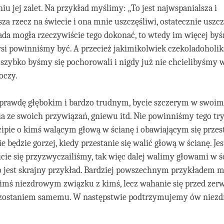
u jej zalet. Na przykład myślimy: „To jest najwspanialsza i
za rzecz na świecie i ona mnie uszczęśliwi, ostatecznie uszcz
da mogła rzeczywiście tego dokonać, to wtedy im więcej byśm
si powinniśmy być. A przecież jakimikolwiek czekoladoholik
 szybko byśmy się pochorowali i nigdy już nie chcielibyśmy 
oczy.
aprawdę głębokim i bardzo trudnym, bycie szczerym w swoim
 ze swoich przywiązań, gniewu itd. Nie powinniśmy tego tr
ipie o kimś walącym głową w ścianę i obawiającym się przest
ie będzie gorzej, kiedy przestanie się walić głową w ścianę. Jes
cie się przyzwyczailiśmy, tak więc dalej walimy głowami w ś
to jest skrajny przykład. Bardziej powszechnym przykładem 
kimś niezdrowym związku z kimś, lecz wahanie się przed zer
zostaniem samemu. W następstwie podtrzymujemy ów niezd
.