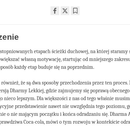
Share
Bookmark
on
facebook
zenie
topniowanych etapach ścieżki duchowej, na której staramy 
owiększać własną motywację, startując od mniejszego zakresu,
sposób każdy etap buduje się na poprzednim.
 również, że są dwa sposoby przechodzenia przez ten proces
rsją Dharmy Lekkiej, gdzie zajmujemy się poprawą obecnego
go nieco lepszym. Dla większości z nas od tego właśnie musi
ycyjne przedstawienie nawet nie uwzględnia tego poziomu, g
nie o nie mającym początku i końca odradzaniu się. Dharma 
prawdziwa Coca-cola, mówi o tym rozwoju w kontekście odrad