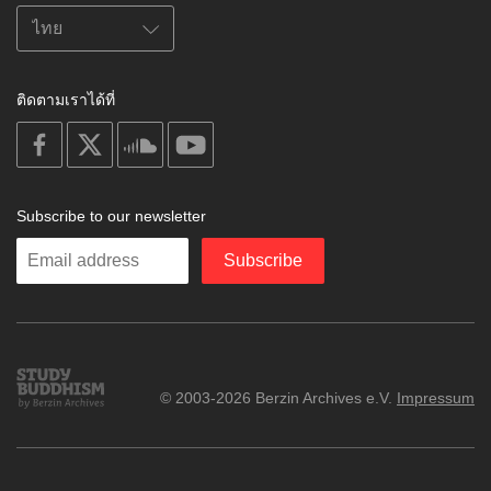
ติดตามเราได้ที่
on
on
on
on
facebook
X
soundcloud
youtube
Subscribe to our newsletter
Enter
Subscribe
your
email
Study
© 2003-2026 Berzin Archives e.V.
Impressum
Buddhism
Home