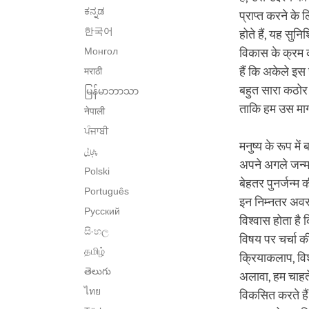
ಕನ್ನಡ
प्राप्त करने के 
한국어
होते हैं, यह सुनि
Монгол
विकास के क्रम 
हैं कि अकेले इस
मराठी
बहुत सारा कठोर 
မြန်မာဘာသာ
ताकि हम उस मार
नेपाली
ਪੰਜਾਬੀ
मनुष्य के रूप में
پنجابی
अपने अगले जन्म म
Polski
बेहतर पुनर्जन्म 
Português
इन निम्नतर अवस्
Русский
विश्वास होता है 
සිංහල
विषय पर चर्चा 
தமிழ்
क्रियाकलाप, विश
తెలుగు
अलावा, हम चाहते
ไทย
विकसित करते हैं