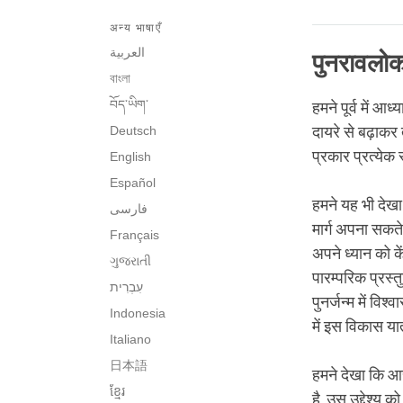
अन्य भाषाएँ
العربية
पुनरावलो
বাংলা
བོད་ཡིག་
हमने पूर्व में आध
Deutsch
दायरे से बढ़ाकर
प्रकार प्रत्येक
English
Español
हमने यह भी देखा
فارسی
मार्ग अपना सकत
Français
अपने ध्यान को क
ગુજરાતી
पारम्परिक प्रस्त
पुनर्जन्म में वि
Indonesia
में इस विकास या
Italiano
日本語
हमने देखा कि आरम
ខ្មែរ
है, उस उद्देश्य 