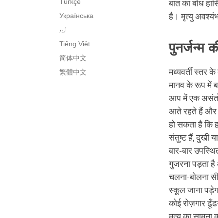
Türkçe
बात का बोध हासि
Українська
है। मृत्यु अवश्य
اُردو
Tiếng Việt
पुनर्जन्म 
简体中文
मध्यवर्ती स्तर क
繁體中文
मानव के रूप में ब
आप में एक असंत
आते रहते हैं और
हो सकता है कि ह
संतुष्ट हैं, दुख
बार-बार उपस्थित
गुजरना पड़ता है 
चलना-बोलना सीख
स्कूल जाना पड़
कोई रोज़गार ढूँढ
मृत्यु का सामना