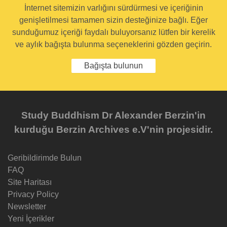
İnternet sitemizin varlığını sürdürmesi ve içeriğinin
genişletilmesi tamamen sizin desteğinize bağlı. Eğer
sunduğumuz içeriği faydalı buluyorsanız lütfen bir kerelik
ve aylık bağışta bulunma seçeneklerini gözden geçirin.
Bağışta bulunun
Study Buddhism Dr Alexander Berzin'in
kurduğu Berzin Archives e.V'nin projesidir.
Geribildirimde Bulun
FAQ
Site Haritası
Privacy Policy
Newsletter
Yeni İçerikler