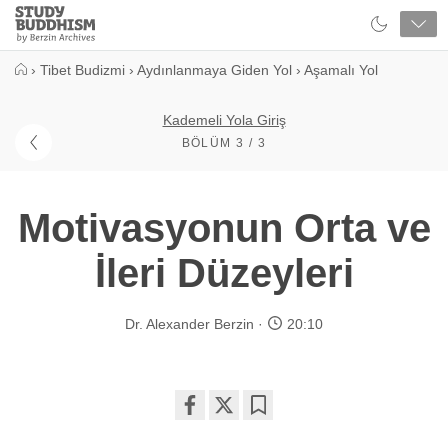
Close
Study
Buddhism
Home
›
Tibet Budizmi
›
Aydınlanmaya Giden Yol
›
Aşamalı Yol
Kademeli Yola Giriş
BÖLÜM 3 / 3
Motivasyonun Orta ve
İleri Düzeyleri
Dr. Alexander Berzin
20:10
Share
Bookmark