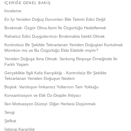
on
İÇERIĞE GENEL BAKIŞ
facebook
İnceleme
En İyi Yeniden Doğuş Durumları Bile Tatmin Edici Değil
Bırakmak: Özgür Olma Azmi İle Özgürlüğü Hedeflemek
Rahatsız Edici Duygularımızı Bırakmakta İstekli Olmak
Kontrolsüz Bir Şekilde Tekrarlanan Yeniden Doğuştan Kurtulmak
Mümkün mü ve Bu Özgürlüğü Elde Edebilir miyim?
Yeniden Doğuşa İkna Olmak: Serkong Rinpoşe Örneğinde İki
Farklı Yaşam
Gerçeklikle İlgili Kafa Karışıklığı - Kontrolsüz Bir Şekilde
Tekrarlanan Yeniden Doğuşun Nedeni
Boşluk: Varoluşun İmkansız Yollarının Tam Yokluğu
Konsantrasyon ve Etik Öz-Disiplin İhtiyacı
İleri Motivasyon Düzeyi: Diğer Herkesi Düşünmek
Sevgi
Şefkat
İstisnai Kararlılık