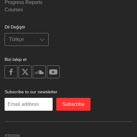
Progress Reports
Courses
Dil Değiştir
Bizi takip et
on
on
on
on
facebook
X
soundcloud
youtube
Subscribe to our newsletter
Enter
Subscribe
your
email
Study