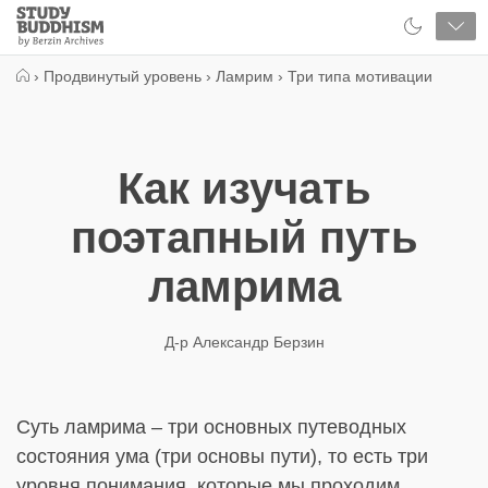
Close
Study
Buddhism
Home
›
Продвинутый уровень
›
Ламрим
›
Три типа мотивации
Как изучать
поэтапный путь
ламрима
Д-р Александр Берзин
Суть ламрима – три основных путеводных
состояния ума (три основы пути), то есть три
уровня понимания, которые мы проходим