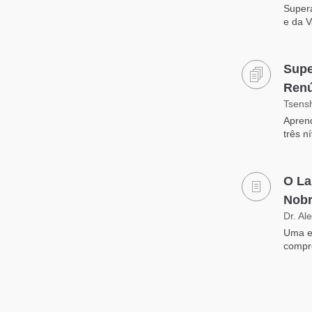
Supera
e da V
Supe
Renú
Tsens
Aprend
três n
O La
Nobr
Dr. Al
Uma e
compre