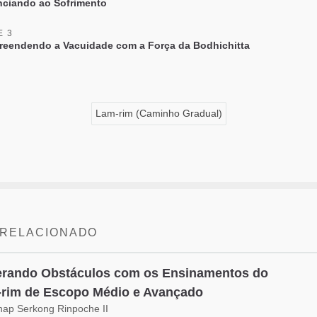
ciando ao Sofrimento
E 3
eendendo a Vacuidade com a Força da Bodhichitta
Lam-rim (Caminho Gradual)
 RELACIONADO
rando Obstáculos com os Ensinamentos do
rim de Escopo Médio e Avançado
hap Serkong Rinpoche II