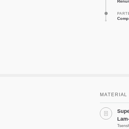
Renun
PART
Compr
MATERIAL
Supe
Lam-
Tsens