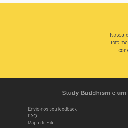
Nossa c
totalme
cons
Study Buddhism é um pr
Envie-nos seu feedback
FAQ
Mapa do Site