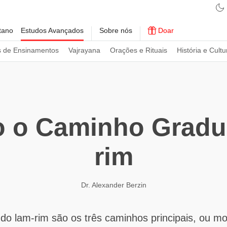
tano
Estudos Avançados
Sobre nós
Doar
s de Ensinamentos
Vajrayana
Orações e Rituais
História e Cultu
 o Caminho Gradu
rim
Dr. Alexander Berzin
 do lam-rim são os três caminhos principais, ou m