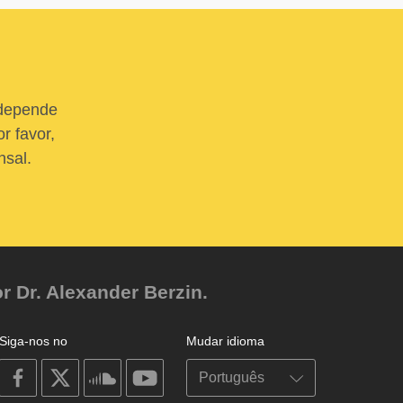
 depende
r favor,
nsal.
r Dr. Alexander Berzin.
Siga-nos no
Mudar idioma
on
on
on
on
facebook
X
soundcloud
youtube