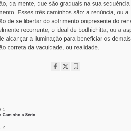
o, da mente, que são graduais na sua sequência
mento. Esses três caminhos são: a renúncia, ou a
ão de se libertar do sofrimento onipresente do re
elmente recorrente, o ideal de bodhichitta, ou a as
e alcançar a iluminação para beneficiar os demais
o correta da vacuidade, ou realidade.
Share
Bookmark
on
facebook
E 1
o Caminho a Sério
E 2