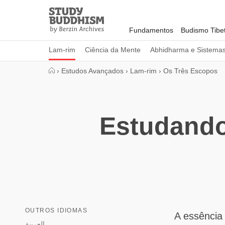
Close
Study
Buddhism
Fundamentos
Budismo Tibe
Home
Lam-rim
Ciência da Mente
Abhidharma e Sistema
›
Estudos Avançados
›
Lam-rim
›
Os Três Escopos
Estudando
OUTROS IDIOMAS
A essência
العربية