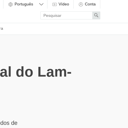
Vídeo
Conta
Enter
Search
search
term
ra
al do Lam-
odos de