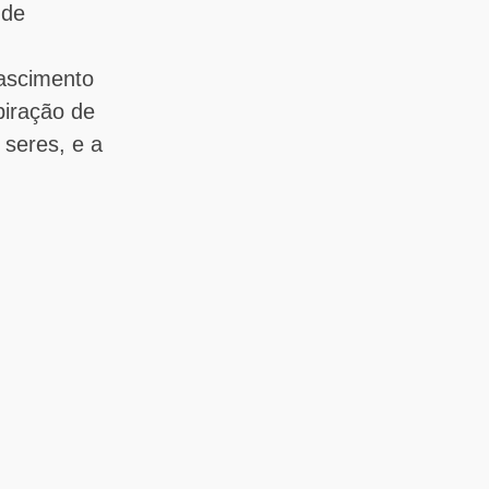
 de
nascimento
piração de
 seres, e a