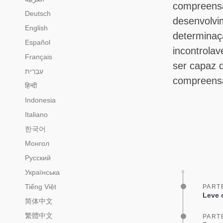
compreensã
Deutsch
desenvolvi
English
determinaç
Español
incontrolav
Français
ser capaz d
compreensã
हिन्दी
Indonesia
Italiano
한국어
Монгол
Русский
Українська
Tiếng Việt
PART
Leve 
简体中文
繁體中文
PART