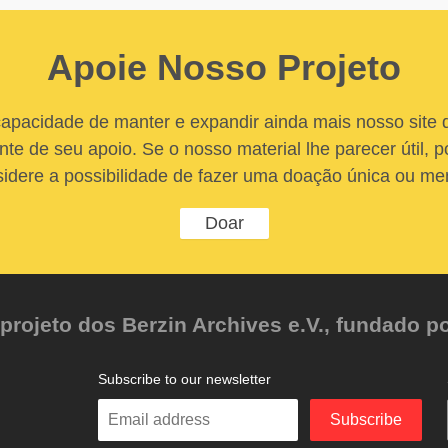
Apoie Nosso Projeto
apacidade de manter e expandir ainda mais nosso site
nte de seu apoio. Se o nosso material lhe parecer útil, po
idere a possibilidade de fazer uma doação única ou me
Doar
ojeto dos Berzin Archives e.V., fundado po
Subscribe to our newsletter
Enter
Subscribe
your