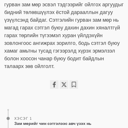
гурван зам мөр эсвэл тэдгээрийг ойлгох аргуудыг
бидний төлөвшүүлэх ёстой дарааллын дагуу
үзүүлсэнд байдаг. Сэтгэлийн гурван зам мөр нь
магад гарах сэтгэл буюу дахин дахин хяналтгүй
гарах төрлийн түгээмэл хуран үйлдэхүйн
зовлонгоос ангижрах зорилго, бодь сэтгэл буюу
хамаг амьтны тусад гэгээрэлд хүрэх эрмэлзэл
болон хоосон чанар буюу бодит байдлын
талаарх зөв ойлголт.
Share
Bookmark
on
facebook
ХЭСЭГ 1
Зам мөрийг чин сэтгэлээс авч үзэх нь