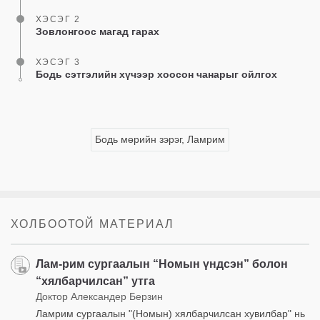
ХЭСЭГ 2
Зовлонгоос магад гарах
ХЭСЭГ 3
Бодь сэтгэлийн хүчээр хоосон чанарыг ойлгох
Бодь мөрийн зэрэг, Ламрим
ХОЛБООТОЙ МАТЕРИАЛ
Лам-рим сургаалын “Номын үндсэн” болон
“хялбарчилсан” утга
Доктор Александер Берзин
Ламрим сургаалын "(Номын) хялбарчилсан хувилбар" нь