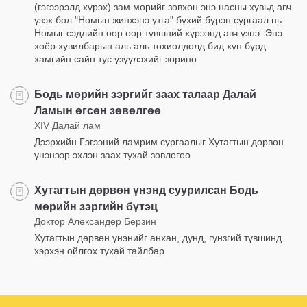
(гэгээрэлд хүрэх) зам мөрийг зөвхөн энэ насны хувьд авч
үзэх бол "Номын жинхэнэ утга" бүхий бүрэн сургаал нь
Номыг сэдлийн өөр өөр түвшний хүрээнд авч үзнэ. Энэ
хоёр хувилбарын аль аль тохиолдолд бид хүн бүрд
хамгийн сайн тус үзүүлэхийг зорино.
Бодь мөрийн зэргийг заах талаар Далай
Ламын өгсөн зөвөлгөө
XIV Далай лам
Дээрхийн Гэгээний ламрим сургаалыг Хутагтын дөрвөн
үнэнээр эхлэн заах тухай зөвлөгөө
Хутагтын дөрвөн үнэнд суурилсан Бодь
мөрийн зэргийн бүтэц
Доктор Александер Берзин
Хутагтын дөрвөн үнэнийг анхан, дунд, гүнзгий түвшинд
хэрхэн ойлгох тухай тайлбар