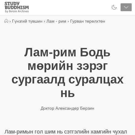
Close
Study
Buddhism
Home
›
Гүнзгий түвшин
›
Лам - рим
›
Гурван төрөлхтөн
Лам-рим Бодь
мөрийн зэрэг
сургаалд суралцах
нь
Доктор Александер Берзин
Лам-римын гол шим нь сэтгэлийн хамгийн чухал