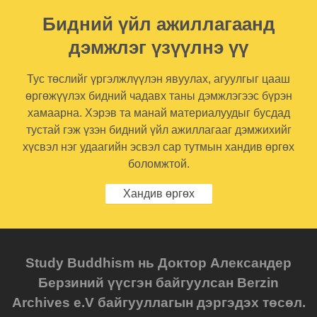
Бидний үйл ажиллагаанд
дэмжлэг үзүүлнэ үү
Тус төслийг үргэлжлүүлэн явуулах, агуулгыг цааш
өргөжүүлэх бидний чадавх таны дэмжлэгээс бүрэн
хамаарна. Хэрэв та манай материалуудыг бусдад
тустай гэж үзэн бидний үйл ажиллагааг дэмжихийг
хүсвэл нэг удаагийн эсвэл сар тутмын хандив өргөх
боломжтой.
Хандив өргөх
Study Buddhism нь Доктор Александер
Берзиний үүсгэн байгуулсан Berzin
Archives e.V байгууллагын дэргэдэх төсөл.