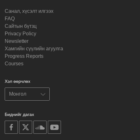
Санал, хүсэлт илгээх
FAQ
Cайтын бүтзц
Privacy Policy
Newsletter
Хамгийн сүүлийн агуулга
Progress Reports
Courses
Хэл өөрчлөх
Биднийг дагах
on
on
on
on
facebook
X
soundcloud
youtube