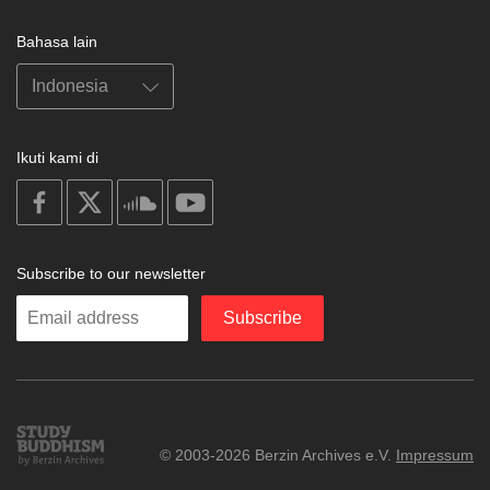
Bahasa lain
Ikuti kami di
on
on
on
on
facebook
X
soundcloud
youtube
Subscribe to our newsletter
Enter
Subscribe
your
email
Study
© 2003-2026 Berzin Archives e.V.
Impressum
Buddhism
Home