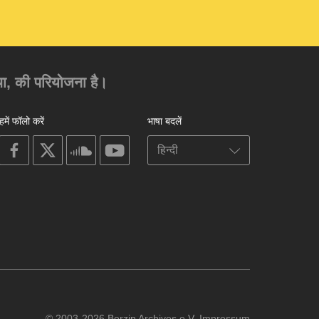
ंस्था, की परियोजना है।
हमें फॉलो करें
भाषा बदलें
on
on
on
on
facebook
X
soundcloud
youtube
© 2003-2026 Berzin Archives e.V.
Impressum