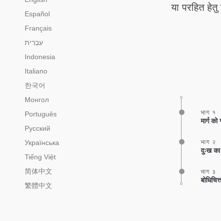
या परहित हेतु 
Español
Français
Indonesia
Italiano
한국어
Монгол
भाग १
Português
मार्ग को
Русский
Українська
भाग २
दुःख का
Tiếng Việt
简体中文
भाग ३
बोधिचित्
繁體中文