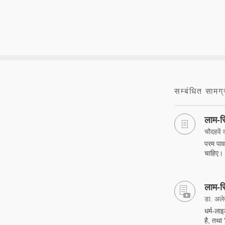
सम्बंधित सामग्
लाम-रि
चौदहवें
परम पावन
चाहिए।
लाम-रिम
डा. अलेक्
धर्म-ला
है, तथा "