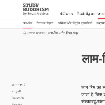
Close
Study
Buddhism
मौलिक तत्व
तिब्बती बौद्ध धर्म
उन्नत
Home
लाम-रिम
चित्त का विज्ञान
अभिधर्म और सिद्धांत प्रणालियाँ
वज्रया
›
उन्नत अध्ययन
›
लाम-रिम
›
तीन विषय क्षेत्र
लाम-
अन्य भाषाएँ
लाम-रिम का सार
العربية
जाता है जिस क्
Deutsch
संस्कारदुःखता 
English