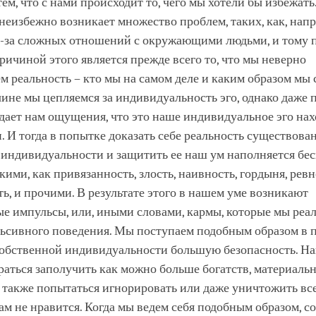
тем, что с нами происходит то, чего мы хотели бы избежать
неизбежно возникает множество проблем, таких, как, нап
з-за сложных отношений с окружающими людьми, и тому 
ичиной этого является прежде всего то, что мы неверно
 реальность – кто мы на самом деле и каким образом мы 
ине мы цепляемся за индивидуальность эго, однако даже 
дает нам ощущения, что это наше индивидуальное эго нах
. И тогда в попытке доказать себе реальность существова
 индивидуальности и защитить ее наш ум наполняется б
кими, как привязанность, злость, наивность, гордыня, ревн
ь, и прочими. В результате этого в нашем уме возникают
е импульсы, или, иными словами, кармы, которые мы реа
ьсивного поведения. Мы поступаем подобным образом в 
 собственной индивидуальности большую безопасность. Н
аться заполучить как можно больше богатств, материаль
а также попытаться игнорировать или даже уничтожить все
нам не нравится. Когда мы ведем себя подобным образом, с