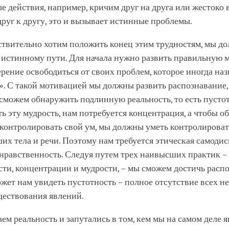
 действия, например, кричим друг на друга или жестоко 
уг к другу, это и вызывает истинные проблемы.
ствительно хотим положить конец этим трудностям, мы д
о истинному пути. Для начала нужно развить правильную 
рение освободиться от своих проблем, которое иногда на
». С такой мотивацией мы должны развить распознавание
сможем обнаружить подлинную реальность, то есть пустот
ь эту мудрость, нам потребуется концентрация, а чтобы о
 контролировать свой ум, мы должны уметь контролироват
их тела и речи. Поэтому нам требуется этическая самоди
нравственность. Следуя путем трех наивысших практик –
ти, концентрации и мудрости, – мы сможем достичь распо
жет нам увидеть пустотность – полное отсутствие всех 
ществования явлений.
ем реальность и запутались в том, кем мы на самом деле я