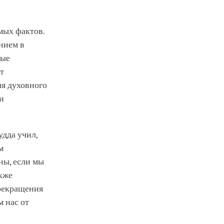
мых фактов.
нием в
мые
ет
ля духовного
и
дда учил,
м
ны, если мы
акже
прекращения
 нас от