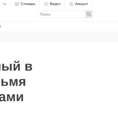
Словарь
Видео
Аккаунт
Enter
Search
search
term
а
ный в
рьмя
нами