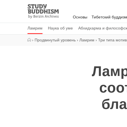
Close
Study
Buddhism
Основы
Тибетский буддиз
Home
Ламрим
Наука об уме
Абхидхарма и философс
›
Продвинутый уровень
›
Ламрим
›
Три типа моти
Ламр
соо
бла