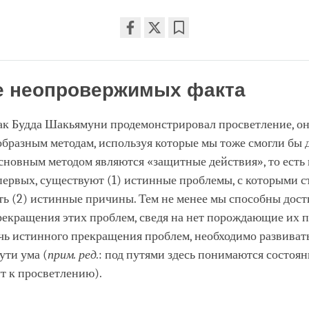
Share
Bookmark
on
facebook
е неопровержимых факта
ак Будда Шакьямуни продемонстрировал просветление, он
бразным методам, используя которые мы тоже смогли бы 
сновным методом являются «защитные действия», то есть
первых, существуют (1) истинные проблемы, с которыми 
сть (2) истинные причины. Тем не менее мы способны дост
рекращения этих проблем, сведя на нет порождающие их 
ь истинного прекращения проблем, необходимо развивать
ути ума (
прим. ред.
: под путями здесь понимаются состоян
т к просветлению).