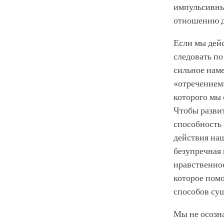
импульсивные
отношению др
Если мы дей
следовать п
сильное наме
«отречением
которого мы 
Чтобы развит
способность
действия наш
безупречная 
нравственнос
которое помо
способов су
Мы не осозна