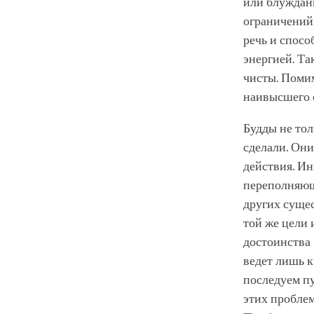
или блуждани
ограничений
речь и спосо
энергией. Та
чисты. Поми
наивысшего 
Будды не тол
сделали. Они
действия. Ин
переполняющи
других сущес
той же цели 
достоинства 
ведет лишь к
последуем пу
этих пробле