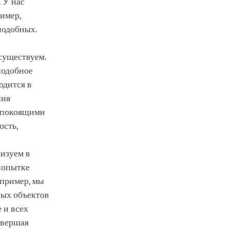
. У нас
ример,
подобных.
существуем.
подобное
одится в
ния
еспокоящими
ость,
лизуем в
попытке
апример, мы
ных объектов
 и всех
овершая