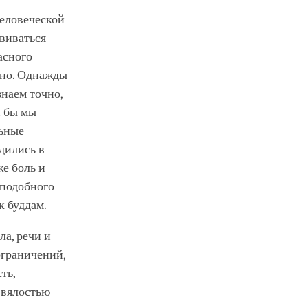
человеческой
звиваться
асного
чно. Однажды
знаем точно,
и бы мы
льные
дились в
же боль и
 подобного
к буддам.
ла, речи и
ограничений,
ть,
 вялостью