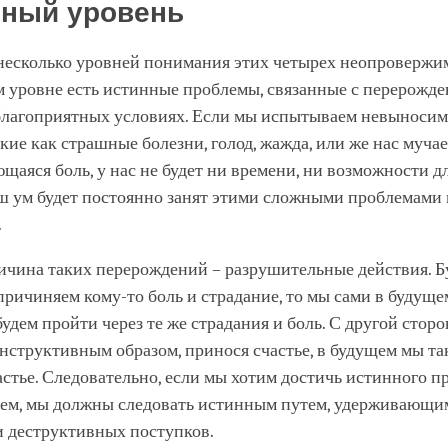
ный уровень
несколько уровней понимания этих четырех неопровержи
м уровне есть истинные проблемы, связанные с перерожде
благоприятных условиях. Если мы испытываем невыноси
акие как страшные болезни, голод, жажда, или же нас муча
аяся боль, у нас не будет ни времени, ни возможности д
аш ум будет постоянно занят этими сложными проблемами 
.
ичина таких перерождений – разрушительные действия. Бу
причиняем кому-то боль и страдание, то мы сами в будуще
дем пройти через те же страдания и боль. С другой сторо
нструктивным образом, принося счастье, в будущем мы т
стье. Следовательно, если мы хотим достичь истинного 
ем, мы должны следовать истинным путем, удерживающим
и деструктивных поступков.