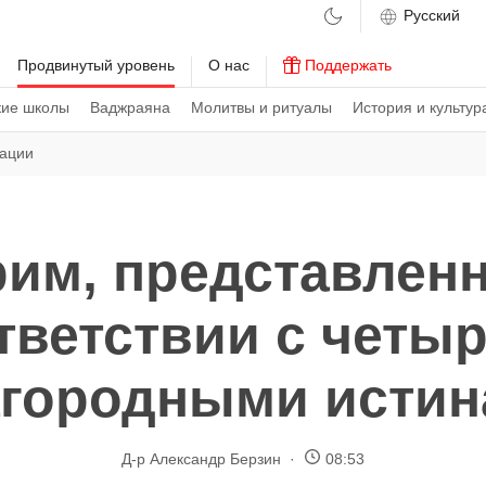
м
Продвинутый уровень
О нас
Поддержать
кие школы
Ваджраяна
Молитвы и ритуалы
История и культур
вации
им, представлен
тветствии с четы
городными исти
Д-р Александр Берзин
08:53