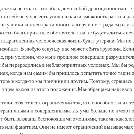
олжны осознать, что обладаем особой драгоценностью – 
но сейчас у нас есть уникальная возможность расти и ра
не узники концентрационного лагеря и не страдаем от уж
ко эти благоприятные обстоятельства не будут длиться ве
та драгоценная человеческая жизнь будет утеряна. Мы не 
оизойдет. В любую секунду нас может сбить грузовик. Есл
ас, при условии, что мы в прошлом совершали разрушите
 бы переродились в неблагоприятных условиях. Мы бы ро
иях, когда нам самим бы пришлось испытать точно такие 
оторые когда-то мы причинили другим. Поэтому, страшась
 ищем выход из этого положения. Мы обращаем наш взор 
тили себя от всех ограничений так, что способности их те
езграничными и совершенными. Их умы больше не имеют 
т быть вызваны беспокоящими эмоциями, такими как злос
ть или фанатизм. Они не имеют ограничений вызываемых