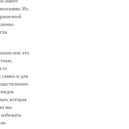
не имеет
мпатиями. Их
зграничной
ершенно
гли
разом они это
итные,
я от
 самих и для
существлению
 увидев
нью, которая
сли мы
 избежать
или