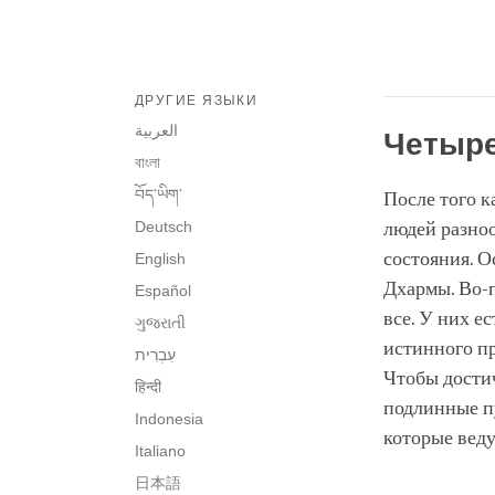
ДРУГИЕ ЯЗЫКИ
العربية
Четыр
বাংলা
བོད་ཡིག་
После того к
Deutsch
людей разноо
состояния. О
English
Дхармы. Во-
Español
все. У них е
ગુજરાતી
истинного п
Чтобы достич
हिन्दी
подлинные п
Indonesia
которые веду
Italiano
日本語