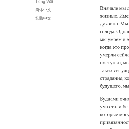
Tiếng Việt
Вначале мы д
简体中文
жизнью. Имен
繁體中文
духовно. Мы 
голода. Одна
мы умрем и э
когда это пр
умерли сейч
поступки, мы
таких ситуац
страдания, к
будущего, мы
Буддами очис
ума стали б
которые могу
привязаннос