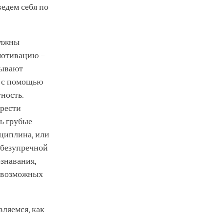
ведем себя по
олжны
мотивацию –
зывают
, с помощью
ность.
брести
ь грубые
сциплина, или
 безупречной
знавания,
невозможных
вляемся, как