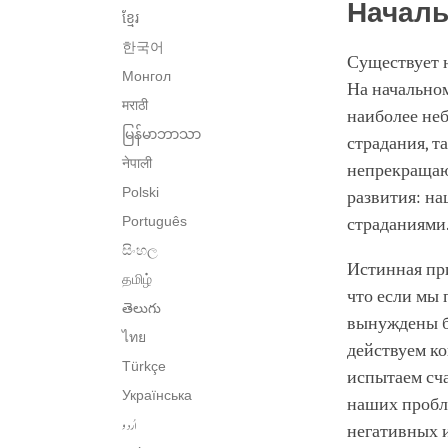
Началь
ខ្មែរ
한국어
Существует 
Монгол
На начально
मराठी
наиболее не
မြန်မာဘာသာ
страдания, т
नेपाली
непрекращающ
Polski
развития: н
Português
страданиями
සිංහල
Истинная пр
தமிழ்
что если мы 
తెలుగు
вынуждены бу
ไทย
действуем ко
Türkçe
испытаем сча
Українська
наших пробл
اُردو
негативных 