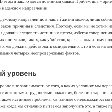
В этом и заключается истинный смысл Прибежища – орие
в надежном направлении.
адежному направлению в нашей жизни можно, лишь собл
закон причины и следствия. Поэтому, если мы не хотим 
мы должны следовать истинным путем, избегая совершения
х поступков, таких, как убийство, кража, ложь, и тому по
о, мы должны действовать созидательно. Это и есть нача
имания четырех неопровержимых фактов.
й уровень
ровне вне зависимости от того, в каких условиях мы пере
 с истинными трудностями рождения, болезни, старения и
также истинные проблемы, связанные с невозможностью 
же когда мы отчаянно пытаемся заполучить это, а также п