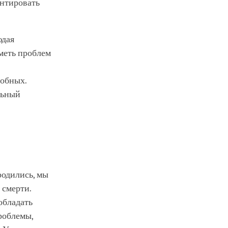
нтировать
юдая
иметь проблем
добных.
льный
родились, мы
 смерти.
обладать
роблемы,