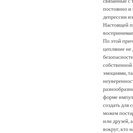
связанные с 
постоянно и 
депрессии и
Настоящей пр
воспринимаем
По этой прич
цепляние не 
безопасности
собственной
эмоциями, та
неуверенност
разнообразны
форме импул
создать для
можем постар
или друзей, 
вокруг, кто 