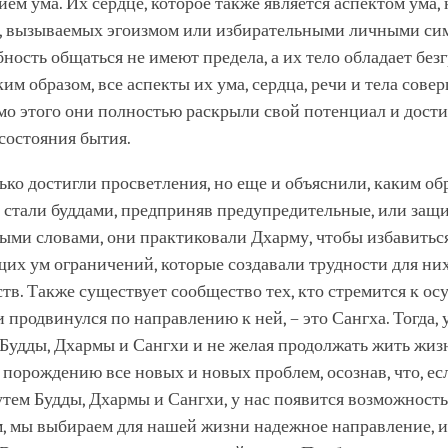
ем ума. Их сердце, которое также является аспектом ума, 
, вызываемых эгоизмом или избирательными личными си
бность общаться не имеют предела, а их тело обладает бе
ким образом, все аспекты их ума, сердца, речи и тела сов
мо этого они полностью раскрыли свой потенциал и дости
состояния бытия.
ько достигли просветления, но еще и объяснили, каким об
 стали буддами, предприняв предупредительные, или защ
ыми словами, они практиковали Дхарму, чтобы избавитьс
х ум ограничений, которые создавали трудности для них
тв. Также существует сообщество тех, кто стремится к о
и продвинулся по направлению к ней, – это Сангха. Тогда,
Будды, Дхармы и Сангхи и не желая продолжать жить жиз
 порождению все новых и новых проблем, осознав, что, е
тем Будды, Дхармы и Сангхи, у нас появится возможность
м, мы выбираем для нашей жизни надежное направление, 