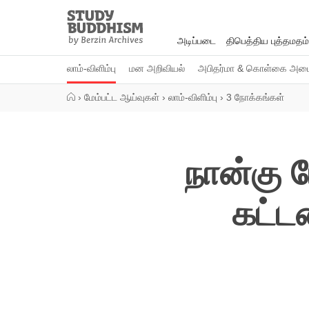
Close
Study
Buddhism
அடிப்படை
திபெத்திய புத்தமதம்
Home
லாம்-விளிம்பு
மன அறிவியல்
அபிதர்மா & கொள்கை அமைப
›
மேம்பட்ட ஆய்வுகள்
›
லாம்-விளிம்பு
›
3 நோக்கங்கள்
நான்கு
கட்டம