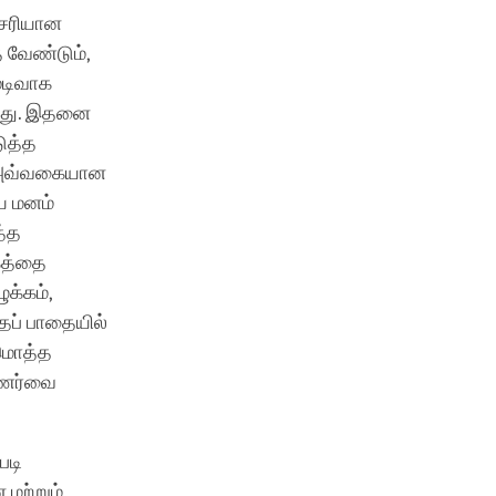
் சரியான
 வேண்டும்,
ுடிவாக
ிறது. இதனை
டுத்த
். அவ்வகையான
ய மனம்
த்த
்கத்தை
க்கம்,
தப் பாதையில்
 மொத்த
புணர்வை
படி
 மற்றும்