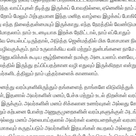
இந்த வாய்ப்புகள் நீடித்து இருக்கப் போவதில்லை, ஏனெனில் ந
ிறோம் மேலும் அற்புதமான இந்த மனித வாழ்வை இழக்கப் போகிற
ு எந்த நிலைத்தன்மையும் இருக்காது. எந்த நேரத்தில் வேண்டுமா
மோதலாம். நாம் உடனடியாக இறக்க நேரிட்டால், நாம் எப்போதும்
ே செயல்பட்டிருந்தால், அடுத்த ஜென்மத்தில் மிக மோசமான ந
ிவகுக்கும். நாம் உருவாக்கிய வலி மற்றும் துன்பங்களை நாமே
அனுபவிக்கக் கூடிய சூழ்நிலைகள் நமக்கு அடையலாம். எனவே, அ
த்தில் இருந்து தப்பிப்பதற்கான வழி எதுவும் இருக்கிறதா என்று 
ர்களிடத்திலும் நாம் புத்தர்களைக் காணலாம்.
னைத்து வரம்புகளிலிருந்தும் தங்களைத் தாங்களே விடுவித்துக்
 இதனால் அவர்களின் மனம், பேச்சு மற்றும் உடல் திறன்கள் வரம
இருக்கும். அவர்களின் மனம் சிக்கலான உணர்வுகள் அல்லது கோ
றும் கற்பனை போன்ற அணுகுமுறைகளின் வரம்புகளுக்குள் அடங்
அல்லது மனம் அலைபாய்தலால் அவர்கள் வரையறைக்குள் வரமாட்
மாகவும் கருதப்படும் அவர்களின் இதயங்கள் சுயநலம் அல்லது