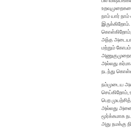
பல விஷயங்கள
உறவுமுறைகளை
நாம் யார் நாம
இருக்கிறோம்
கொள்கிறோம்,
அந்த அடையாள
மற்றும் கோபம
அணுகுமுறைகளா
அல்லது கர்மா
நடந்து கொள்ள
நம்முடைய அ
செய்கிறோம்,
பெற முயற்சித்
அல்லது அனைத
மூர்க்கமாக ந
அது நமக்கு 