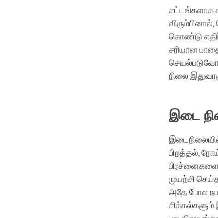
சட்டங்களாக ச
விரும்பினால்
கொண்டு எதிர
சரியான பாதைய
செயல்படுவோம
நிலை இதுவாக
இடை ந
இடைநிலையில் 
பிறத்தல், நோய
பிரச்னைகளை 
முயற்சி செய்
அதே போல நமக
சிக்கல்களும் 