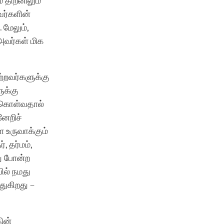
் திறனிலும்
வர்களின்
 மேலும்,
வர்கள் மிக
ற்றவர்களுக்கு
ுக்கு
்கொள்வதால்
ேறிச்
 உருவாக்கும்
, தர்மம்,
து போன்ற
ில் நமது
துகிறது –
ின்