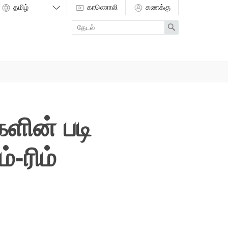
காணொலி
கணக்கு
Enter
Search
search
term
ின் படி
்-ரிம்