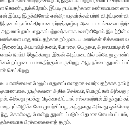
ை நாம் கொண்டிருக்கிறோம், இதனால் மற்றவர்களிடம் கடினம
 கொண்டிருக்கிறோம். இப்படி நடப்பதற்கான உண்மையான கார
் ஏன் இப்படி இருக்கிறோம் என்கிற யதார்த்தம் பற்றி விழிப்புணர்வி
. இதனால் நாம் ஸ்திரமான ஏற்றத்தாழ்வு-அடையாளங்களை பற்றிக
 அதனால் நாம் பாதுகாப்பற்றவர்களாக உணர்கிறோம். இவற்றின்
ங்களை பாதுகாப்பதற்காக நம்முடைய மனங்கள் சிக்கலான உ
், இணைப்பு, அப்பாவித்தனம், பேராசை, பெருமை, அலைபாய்தல்
ல் நிரம்பி இருக்கிறது. இதன் அடிப்படையில் பல்வேறு தூண்ட
க்கள் நம்முடைய மனதிற்குள் வருகிறது, அது நம்மை தூண்டப்ப
ச் செய்கிறது.
டையாளங்களை மேலும் பாதுகாப்பானதாக உணர்வதற்காக நாம்
 உதாரணமாக, முடிந்தவரை அதிக செல்வம், பொருட்கள் அல்லது 
தல், அல்லது நமக்கு பிடிக்காவிட்டால் எல்லாவற்றில் இருந்தும் 
ையும் அழிக்கவோ முயற்சிப்பது, கத்துவது அல்லது ஒவ்வொரு
டந்து கொள்வது போன்று தூண்டப்படும் விதமாக செயல்பட்டால்
நிதர்சனமாக பிரச்னைகளைத் தரும்.