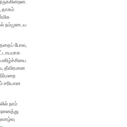
ருக்கின்றன.
, தாகம்
்மிக
ல் நம்முடைய
்ததைப் போல,
கட்டாயமாக
் மகிழ்ச்சியை
ே, தீவிரமான
திர்மறை
ம் சரியான
ில் நாம்
 அனைத்து
ுவாழ்வு
டி