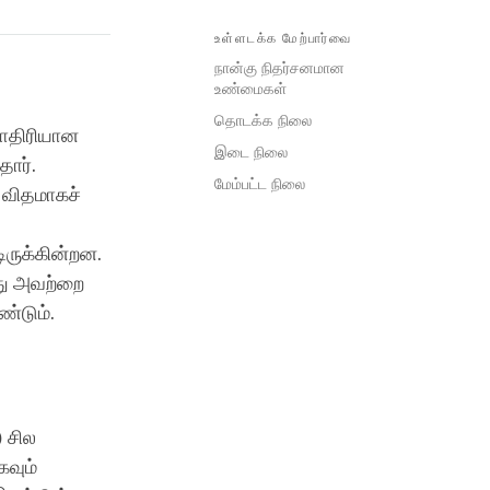
உள்ளடக்க மேற்பார்வை
நான்கு நிதர்சனமான
உண்மைகள்
தொடக்க நிலை
மாதிரியான
இடை நிலை
ார்.
மேம்பட்ட நிலை
 விதமாகச்
ருக்கின்றன.
து அவற்றை
ண்டும்.
 சில
கவும்