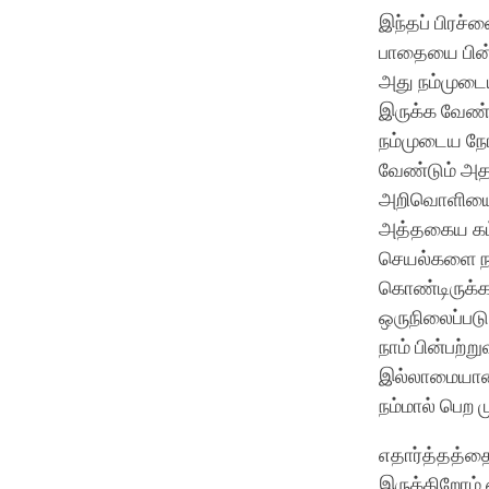
இந்தப் பிரச்
பாதையை பின்ப
அது நம்முடைய
இருக்க வேண்
நம்முடைய நோக
வேண்டும் அத
அறிவொளியைப்
அத்தகைய கட்ட
செயல்களை நாம
கொண்டிருக்க 
ஒருநிலைப்படு
நாம் பின்பற
இல்லாமையான 
நம்மால் பெற மு
எதார்த்தத்தைப
இருக்கிறோம் எ