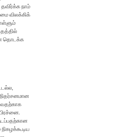
தவிர்க்க நாம்
மை விலக்கிக்
ள்ளும்
தத்தில்
ான தொடக்க
்டல்ல,
ன் நிதர்சனமான
ுவதற்காக
பிரச்னை.
நடப்பதற்கான
் நிகழக்கூடிய