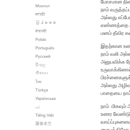
மோசமான நிலை
Монгол
நாம் வருத்தப்
मराठी
அல்லது எப்ப
မြန်မာဘာသာ
எண்ணத்தை வள
नेपाली
மனம் தீவிர கஷ
Polski
இதற்கான உண்
Português
நாம் வலி அல்
Русский
அனுபவிக்க நேர
සිංහල
உருவாக்கினால
తెలుగు
பிரச்னைகளுக
ไทย
அல்லது அழிவ
Türkçe
பாதையை நாம் 
Українська
நாம் மிகவும்
اُردو
உணர வேண்டும்
Tiếng Việt
வாய்ப்புகளைய
简体中文
மையத்திலோ அ