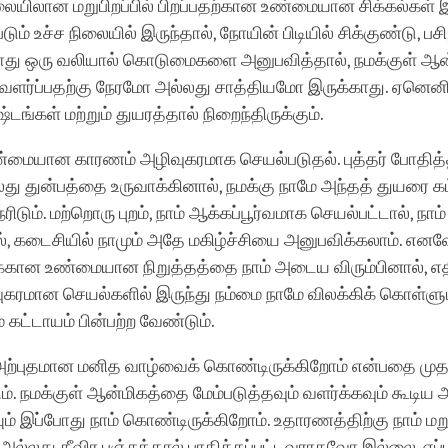
யிலான மறுபிறப்பில் பிறப்பதற்கான உண்மையான சிக்கல்கள் இ
படும் உச்ச நிலையில் இருந்தால், நோயின் பிடியில் சிக்குண்டு, பசி
ோது ஒரு வலியால் கொடுமைகளை அனுபவித்தால், நமக்குள் ஆன
ர்ப்பதற்கு நேரமோ அல்லது சாத்தியமோ இருக்காது. ஏனெனி
்டங்கள் மற்றும் துயரத்தால் நிறைந்திருக்கும்.
மையான காரணம் அழிவுகரமாக செயல்படுதல். புத்தர் போதித
லது துன்பத்தை உருவாக்கினால், நமக்கு நாமே அந்தத் துயரை 
ிடும். மற்றொரு புறம், நாம் ஆக்கப்பூர்வமாக செயல்பட்டால், நாம
், கடைசியில் நாமும் அதே மகிழ்ச்சியை அனுபவிக்கலாம். எனவ
்கான உண்மையான நிறுத்தத்தை நாம் அடைய விரும்பினால், எ
ுகரமான செயல்களில் இருந்து நம்மை நாமே விலக்கிக் கொள்ளு
கட்டாயம் பின்பற்ற வேண்டும்.
 அற்புதமான மனித வாழ்வைக் கொண்டிருக்கிறோம் என்பதை முதல
. நமக்குள் ஆன்மிகத்தை மேம்படுத்தவும் வளர்க்கவும் கூடிய
ும் இப்போது நாம் கொண்டிருக்கிறோம். உதாரணத்திற்கு நாம் மற
ல்லது தீவிர பஞ்சத்தால் பாதிக்கப்பட்டவராகவோ இல்லை. எப்ப