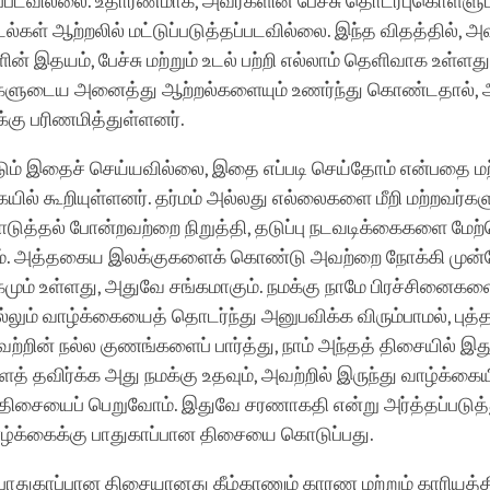
தப்படவில்லை. உதாரணமாக, அவர்களின் பேச்சு தொடர்புகொள்ளும
ல்கள் ஆற்றலில் மட்டுப்படுத்தப்படவில்லை. இந்த விதத்தில், அ
ன் இதயம், பேச்சு மற்றும் உடல் பற்றி எல்லாம் தெளிவாக உள்ளது.
களுடைய அனைத்து ஆற்றல்களையும் உணர்ந்து கொண்டதால், அ
க்கு பரிணமித்துள்ளனர்.
ட்டும் இதைச் செய்யவில்லை, இதை எப்படி செய்தோம் என்பதை ம
ில் கூறியுள்ளனர். தர்மம் அல்லது எல்லைகளை மீறி மற்றவர்கள
த்தல் போன்றவற்றை நிறுத்தி, தடுப்பு நடவடிக்கைகளை மேற
ம். அத்தகைய இலக்குகளைக் கொண்டு அவற்றை நோக்கி முன்ன
கமும் உள்ளது, அதுவே சங்கமாகும். நமக்கு நாமே பிரச்சினைகளை
லும் வாழ்க்கையைத் தொடர்ந்து அனுபவிக்க விரும்பாமல், புத்தர்
ற்றின் நல்ல குணங்களைப் பார்த்து, நாம் அந்தத் திசையில் இ
் தவிர்க்க அது நமக்கு உதவும், அவற்றில் இருந்து வாழ்க்கைய
 திசையைப் பெறுவோம். இதுவே சரணாகதி என்று அர்த்தப்படுத்
ழ்க்கைக்கு பாதுகாப்பான திசையை கொடுப்பது.
துகாப்பான திசையானது கீழ்காணும் காரண மற்றும் காரியத்த