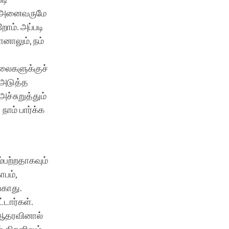
ாம் அனைவருமே
ோம். அப்படி
னாலும், நம்
ிலைகளுக்குச்
 அடுத்த
ச்சுறுத்தும்
நாம் பார்க்க
்பற்றதாகவும்
பம்,
காது.
டார்கள்.
 ஆதரவினால்