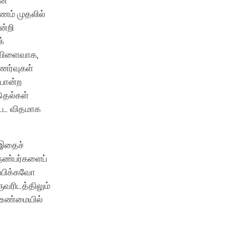
ான
ணம் முதலில்
ன்றி
்
 விளைவாக,
ணர்வுகள்
 போன்ற
ுதல்கள்
ட்ட விதமாக
 இதைச்
நண்பர்களைப்
தப்பிக்கவோ
வரிடத்திலும்
, உண்மையில்