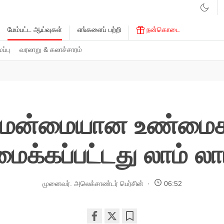
மேம்பட்ட ஆய்வுகள்
எங்களைப் பற்றி
நன்கொடை
்பு
வரலாறு & கலாச்சாரம்
 மேன்மையான உண்மைகள
ைக்கப்பட்டது லாம் லாம
முனைவர். அலெக்சாண்டர் பெர்சின்
06:52