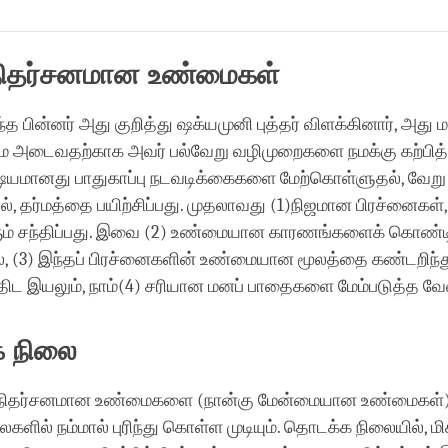
Share
Bookmark
on
facebook
 நிதர்சனமான உண்மைகள்
 பின்னர் அது குறித்து ஷக்யமுனி புத்தர் விளக்கினார், அது 
 அடைவதற்காக அவர் பல்வேறு வழிமுறைகளை நமக்கு கற்பித்த
ஷயமானது பாதுகாப்பு நடவடிக்கைகளை மேற்கொள்ளுதல், வேறு
 தர்மத்தை பயிற்சிப்பது. முதலாவது (1)நிஜமான பிரச்னைகள்,
் சந்திப்பது. இவை (2) உண்மையான காரணங்களைக் கொண்டி
ல், (3) இந்தப் பிரச்னைகளின் உண்மையான மூலத்தை கண்டறிந்
த்திட இயலும், நாம்(4) சரியான மனப் பாதைகளை மேம்படுத்த வே
 நிலை
ு நிதர்சனமான உண்மைகளை (நான்கு மேன்மையான உண்மைகள்)
களில் நம்மால் புரிந்து கொள்ள முடியும். தொடக்க நிலையில், மி