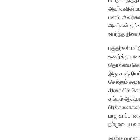
மட்டுப்படுத்
அவர்களின் உட
மனம், அவர்களி
அவர்கள் தங்
உயர்ந்த நிலை
புத்தர்கள் ம
உணர்த்துவகைய
தொல்லை கொடு
இது சாத்திய
செல்லும் சமூ
திசையில் செல்
சங்கம் ஆகியவ
பிரச்சனைகளைத
பாதுகாப்பான
நம்முடைய வா
உண்மையான பா