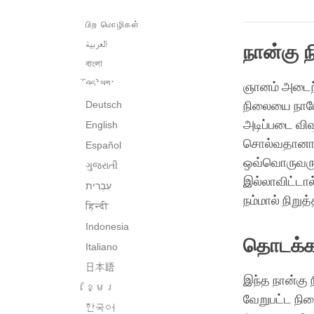
பிற மொழிகள்
العربية
நான்கு
বাংলা
བོད་ཡིག་
ஞானம் அடைந்த
Deutsch
நிலையை நாமே
அடிப்படை வி
English
சொல்வதானால்,
Español
ஒவ்வொருவரும
ગુજરાતી
இல்லாவிட்டா
நம்மால் நிறு
हिन्दी
Indonesia
தொடக்க
Italiano
日本語
இந்த நான்க
ខ្មែរ
வேறுபட்ட நிலை
한국어