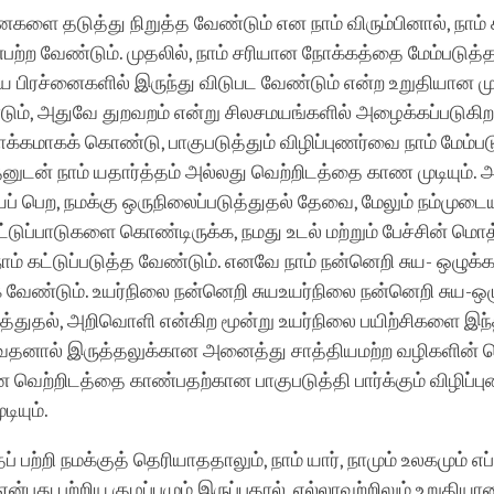
னைகளை தடுத்து நிறுத்த வேண்டும் என நாம் விரும்பினால், நாம
ற்ற வேண்டும். முதலில், நாம் சரியான நோக்கத்தை மேம்படுத்த
 பிரச்னைகளில் இருந்து விடுபட வேண்டும் என்ற உறுதியான ம
டும், அதுவே துறவறம் என்று சிலசமயங்களில் அழைக்கப்படுக
்கமாகக் கொண்டு, பாகுபடுத்தும் விழிப்புணர்வை நாம் மேம்ப
னுடன் நாம் யதார்த்தம் அல்லது வெற்றிடத்தை காண முடியும
 பெற, நமக்கு ஒருநிலைப்படுத்துதல் தேவை, மேலும் நம்முடை
ுப்பாடுகளை கொண்டிருக்க, நமது உடல் மற்றும் பேச்சின் மொ
் கட்டுப்படுத்த வேண்டும். எனவே நாம் நன்னெறி சுய- ஒழுக
வேண்டும். உயர்நிலை நன்னெறி சுயஉயர்நிலை நன்னெறி சுய-ஒழு
த்துதல், அறிவொளி என்கிற மூன்று உயர்நிலை பயிற்சிகளை இந்
்றுவதனால் இருத்தலுக்கான அனைத்து சாத்தியமற்ற வழிகளின்
வெற்றிடத்தை காண்பதற்கான பாகுபடுத்தி பார்க்கும் விழிப்
டியும்.
் பற்றி நமக்குத் தெரியாததாலும், நாம் யார், நாமும் உலகமும் எப்
ன்பது பற்றிய குழப்பமும் இருப்பதால், எல்லாவற்றிலும் உறுதியான