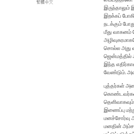
繁體中文
இருந்தாலும் 
இறக்கப் போக
நடக்கும் போத
மீது வாகனம் 
அழிவுகரமாகவ
சொல்ல அது வழ
ஜென்மத்தில் 
இந்த எதிர்கால
வேண்டும். அவ
புத்தர்கள் அ
கொண்டவர்கள்,
தெளிவாகவும் 
இணைப்பு மற்
மனச்சோர்வு 
மனதின் அம்ச