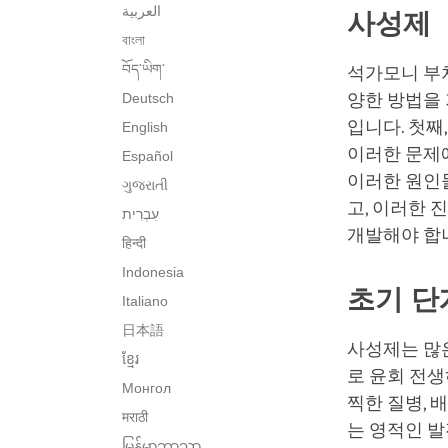
العربية
사성제
বাংলা
བོད་ཡིག་
석가모니 부처
Deutsch
양한 방법을 
입니다. 첫째
English
이러한 문제에
Español
이러한 원인들
ગુજરાતી
고, 이러한 
개발해야 합
हिन्दी
Indonesia
초기 단
Italiano
日本語
사성제는 많은
ខ្មែរ
로 윤회 전생
Монгол
찍한 질병, 
मराठी
는 영적인 발
မြန်မာဘာသာ