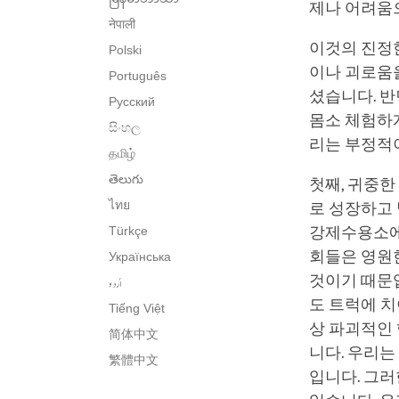
제나 어려움
नेपाली
이것의 진정
Polski
이나 괴로움
Português
셨습니다. 반
Русский
몸소 체험하게
සිංහල
리는 부정적이
தமிழ்
తెలుగు
첫째, 귀중한
ไทย
로 성장하고 
Türkçe
강제수용소에 
회들은 영원한
Українська
것이기 때문
اُردو
도 트럭에 치
Tiếng Việt
상 파괴적인 
简体中文
니다. 우리는
繁體中文
입니다. 그