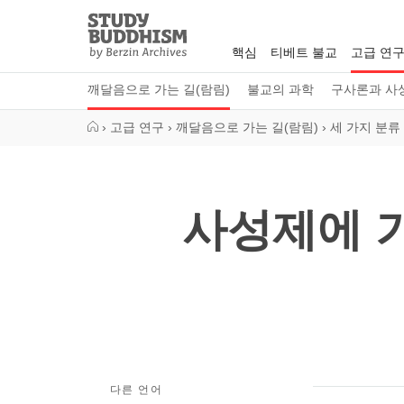
Close
Study
Buddhism
핵심
티베트 불교
고급 연
Home
깨달음으로 가는 길(람림)
불교의 과학
구사론과 사
›
고급 연구
›
깨달음으로 가는 길(람림)
›
세 가지 분류
사성제에 기
다른 언어