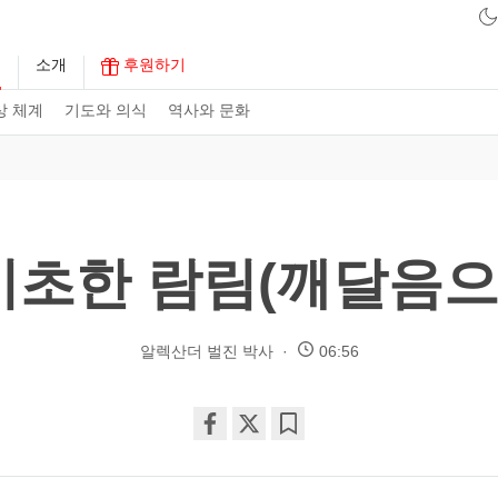
구
소개
후원하기
상 체계
기도와 의식
역사와 문화
초한 람림(깨달음으
알렉산더 벌진 박사
06:56
Share
Bookmark
on