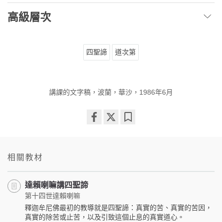
高級層次
四聖諦
道次第
講課的文字稿，波蘭，華沙，1986年6月
Share
Bookmark
on
facebook
相關教材
達賴喇嘛講四聖諦
第十四世達賴喇嘛
釋迦牟尼佛最初的教導就是四聖諦：真實的苦、真實的苦因，
真實的除苦或止苦，以及引致這個止息的真實道心。