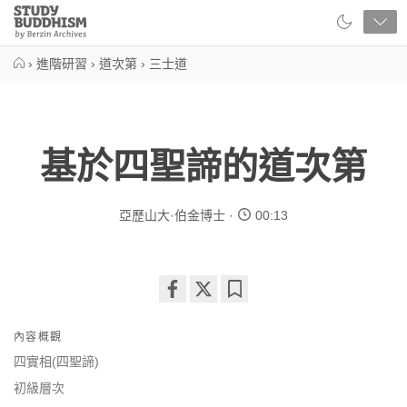
Close
Study
Buddhism
Home
›
進階研習
›
道次第
›
三士道
基於四聖諦的道次第
亞歷山大·伯金博士
00:13
Share
Bookmark
on
內容概觀
facebook
四實相(四聖諦)
初級層次