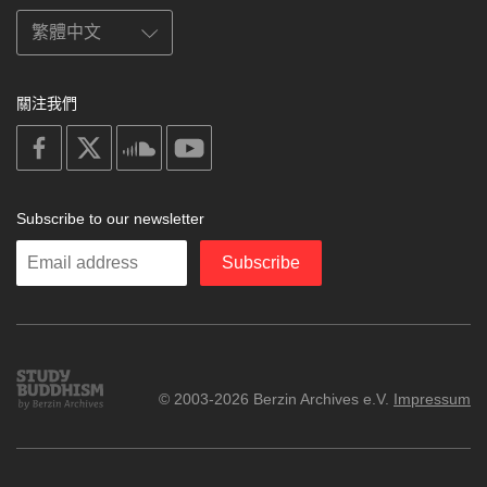
關注我們
on
on
on
on
facebook
X
soundcloud
youtube
Subscribe to our newsletter
Enter
Subscribe
your
email
Study
© 2003-2026 Berzin Archives e.V.
Impressum
Buddhism
Home