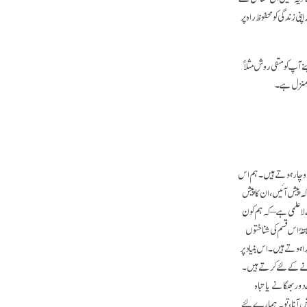
نی زندگی کو محفوظ راہ پر
 آپ کو منفی روش مثلاً
لی منزل ہے۔
 دوچار ہوتے ہیں۔ ہم اس
کہ پیش آئیں، ان کا پیش
لاعلمی ہے – کہ ہم کون
تہً اس قسم کی شناختوں
 ہوتے ہیں۔ اس بنیاد پر
کرنے کے لئے کرتے ہیں۔
ور بھگانے یا تباہ
 آنا، تو یہ ہمارے لئے