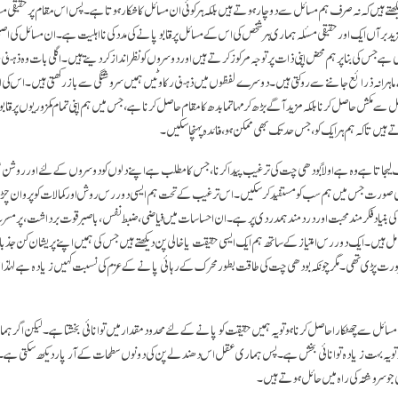
دیکھتے ہیں کہ نہ صرف ہم مسائل سے دوچار ہوتے ہیں بلکہ ہر کوئی ان مسائل کا شکار ہوتا ہے۔ پس اس مقام پر حقیقی 
 برآں ایک اور حقیقی مسئلہ ہماری ہر شخص کی اس کے مسائل پر قابو پانے کی مدد کی نا اہلیت ہے۔ ان مسائل کی
 جس کی بنا پر ہم محض اپنی ذات پر توجہ مرکوز کرتے ہیں اور دوسروں کو نظرانداز کر دیتے ہیں۔ اگلی بات وہ ذہنی 
اہرانہ ذرائع جاننے سے روکتی ہیں۔ دوسرے لفظوں میں ذہنی رکاوٹیں ہمیں سروشتگی سے باز رکھتی ہیں۔ اس کی
 مکش حاصل کرنا بلکہ مزید آگے بڑھ کر مہاتما بدھ کا مقام حاصل کرنا ہے، جس میں ہم اپنی تمام کمزوریوں پر قابو پا ل
 ہیں تا کہ ہم ہر ایک کو، جس حد تک بھی ممکن ہو، فائدہ پہنچا سکیں۔
 لیجاتا ہے وہ ہے اولاً بودھی چت کی ترغیب پیدا کرنا، جس کا مطلب ہے اپنے دلوں کو دوسروں کے لئے اور روشن 
دھ کی صورت جس میں ہم سب کو مستفید کر سکیں۔ اس ترغیب کے تحت ہم ایسی دور رس روش اور کمالات کو پروان چڑ
نیاد فکرمند محبت اور دردمند ہمدردی پر ہے۔ ان احساسات میں فیاضی، ضبط نفس، با صبر قوت برداشت، پر مسر
شامل ہیں۔ ایک دور رس امتیاز کے ساتھ ہم ایک ایسی حقیقت یا خالی پن دیکھتے ہیں جس کی ہمیں اپنے پریشان کن جذبا
پڑی تھی۔ مگر چونکہ بودھی چت کی طاقت بطور محرک کے رہائی پانے کے عزم کی نسبت کہیں زیادہ ہے لہٰذا اس 
سائل سے چھٹکارا حاصل کرنا ہو تو یہ ہمیں حقیقت کو پانے کے لئے محدود مقدار میں توانائی بخشتا ہے ۔ لیکن اگر ہ
ی ہو تو یہ بہت زیادہ توانائی بخش ہے۔ پس ہماری عقل اس دھندلے پن کی دونوں سطحات کے آر پار دیکھ سکتی ہے
ی جو سروشتہ کی راہ میں حائل ہوتے ہیں۔