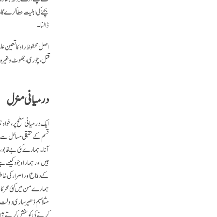
بچنے کی اہلیت عطا کرے گا، 
ڈالنا۔
اصل محفوظ راہ کا تعین عل
قتل، چوری، جھوٹ وغیرہ اخ
درمیانی منزل
ایک درمیانی سطح پر، خوا
قسم کے حقیقی مسائل سے دو
آنا۔ ہمارے کئی بےقابو، ر
ہیں اور ہمارا وجود کیسے ہ
کے دفاع اور اصرار کی خا
ہمارے من میں کئی محرکات 
مثلاً ہم ڈھیر ساری دولت،
کرنے کی کوشش کرتے ہیں۔ 