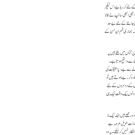
ے لئے کر رہا ہے اس لیکچر
کو ابھی ابھی سانپ نے کاٹا
اج جاننے کے لئے بے حد
 کہ ہماری فہم ان من کے
ر آپس میں ملتے ہیں یہ
ے سے واقع ہوتا ہے۔
الے سے ہے، یا حقیقت کی
ہ کر رہے ہوتے ہیں تو
ں کے دوسروں کے لئے
ونوں بیک وقت ایک ہی
ر لگتے ہیں جبکہ ایک لا
یں گے۔ یہ ایک نہائت طویل عرصہ ہے
تظار نہیں کر سکتے۔ یہ وہ