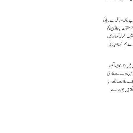
ہے جو کہ مسائل سے رہائی
 حقیقت یا خالی پن کو
یف اعمال کو قابو میں
 سے ہم ایسی امتیازی
یں وجود کا ایسا تصور
داز میں ہونے سے عاری
باب، حالات، حصے، یا
کتے ہیں جو ہمارے