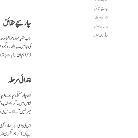
چار سچے حقائق
ابتدائی مرحلہ
چار سچے حقائق
درمیانی منزل
ترقی یافتہ منزل
جب شکیا مونی مہاتما بدھ ن
( ۳ ) ہم ان وجوہات پر قابو پا کر انہیں ختم کرسکتے ہیں۔ اور ان کی موثر روک تھام کے لئے ہمیں ( ۴ ) من کے سچے راستے پروان چڑھانے کی ضرورت ہے۔
ابتدائی مرحلہ
ان چار حقیقی سچائیوں ( چار
شامل ہیں۔ اگر ہم شدید دکھ
میسر نہیں آۓ گا۔ اس کی
اس کی بڑی وجہ ہمارا تخریبی
ہے کہ ) اگر ہم تعمیری ان