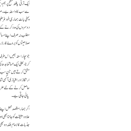
ایک ترقی یافتہ سطح پر ہم 
سے سب کا واسطہ ہے۔ مزید
پہلی بات ہماری خودغرضی ہے
دوسروں کی مدد کرنے کے م
مطلب نہ صرف اپنے مسائل سے
صلاحیتوں کو بروۓ کار لاتے
جو سچا راستہ ہمیں اس طرف
کرنا، یعنی ایک مہاتما ب
مشق کرتے ہیں جن سب کی ب
ارتکاز اور امتیازی آگہی 
حاصل کرنے کے لئے ضرورت 
پائی جاتی ہے۔
اگر ہمارا مقصد محض اپنے م
علاوہ حقیقت کو جاننا بھ
جذبات کا ابہام بلکہ وہ بھ