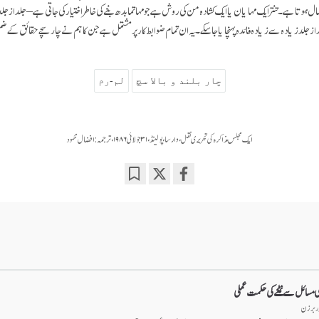
مال ہوتا ہے۔ تنتر ایک مہایان یا ایک کشادہ من کی روش ہے جو مہاتما بدھ بننے کی خاطر اختیار کی جاتی ہے – جلد از ج
از جلد زیادہ سے زیادہ فائدہ پہنچایا جا سکے۔ یہ ان تمام ضوابط کار پر مشتمل ہے جن کا ہم نے چار سچے حقائق کے ض
چار بلند و بالا سچ
لم-رم
ایک مجلس مذاکرہ کی تحریری نقل، وارسا، پولینڈ، ۳۱ جولائی۱۹۸۶، ترجمہ: افضال محمود
Bookmark
Share
on
facebook
 مسائل سے نمٹنے کی حکمت عملی
ڈر برزن