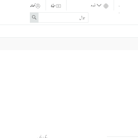
ویڈیو
کھاتہ
Enter
Search
search
term
دیگر زبانیں