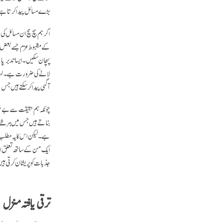
بڑے مسائل پیدا کرتا ہ
اگر ہم سچ مچ ان مسائل کی
کے مظبوط عزم جسے بعض اوق
پہچان سکیں۔ ایسا تدبر پا
لانے کی ضرورت ہے۔ لہٰذا 
آگہی پیدا کر سکتے ہیں جس
چونکہ ہم حقیقت سے بے خبر ہ
بناتے ہیں جس میں ہر شے ٹ
ہے۔ لیکن اس کا یہ مطلب ن
ایک من کے ساتھ تعلق اور
جذبات کو پریشان کرتی ہی
ترقی یافتہ منزل