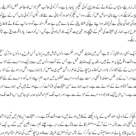
ہ زہریلے سانپوں کے کاٹے کے علاج پر کوئی لیکچر دیا جا رہا ہے۔ اگر کوئی طالب علم جو اس کا مطالعہ محض ڈاکٹر بننے ک
 پیسہ کما سکے اور اپنے مالی مسائل حل کر سکے۔ وہ اس لیکچر کو محدود توانائی سے سنے گا۔ لیکن اگر کوئی ماں جس کے بچے 
گی بھاگی جاتی ہے تو چونکہ وہ اپنے بچے کی شفا یابی کے بارے میں بے حد فکر مند ہے تو وہ سانپ کے کاٹے کا عل
طرح جب ہماری حقیقت کی فہم کے پیچھے بودھی چت تحریک کار فرما ہوتی ہے تو یہ اس کو بہت زیادہ قوت دیتی ہے تا
ھ سکے۔
 ایک ایسی راہ اختیار کرتا ہے جس میں ضابطہ عمل اور حکمت دونوں شامل ہیں۔ یہاں جس طرح یہ دونوں سوتر کی سطح پ
یک وقت وقوع پذیر ہوتے ہیں۔ بلکہ یہ ایک ضابطہ عمل ہے جس کے تحت دونوں میں سے ہر ایک دوسرے کے حوال
 دوسروں کے لئے کشادہ کرنا اور ان کو فائدہ پہنچانے کی خاطر روشن ضمیری حاصل کرنا ہمارے دانش ور ہونے کے حو
 ہے اور اس کے بر عکس معاملہ ( بھی درست ہے ) ۔ دوسرے لفظوں میں جب ہم اپنے دلوں کو دوسرے کے لئے کشاد
 سے آشنا ہونے کے حوالے سے ہے۔ جب ہمارے من حقیقت کی شناخت کر رہے ہوتے ہیں تو یہ ہمارے دلو
ے ہے۔ اس طرح ایک کا وجود دوسرے کے حوالے سے ہے، اور جب تک ہم مہاتما بدھ نہ بن جائیں اس وقت تک د
یکجا کر کے ذہنی دھندلکوں کے پار دیکھنے کے قابل ہونے میں بہت وقت لگتا ہے۔ در حقیقت اس کام میں تین لا انتہا دو
انتہا دور سب سے بڑے قابل گنتی ہندسے جو کہ ۱۰ کے آگے ۶۰ صفر لگانے سے بنتا ہے کے برابر ہے۔ چلئے ہم اسے زیلین کہ
وں پر قابو پانے اور صلاحیتوں کے اجاگر کرنے تا کہ ان کو بہترین طریقہ سے فائدہ پہنچا سکیں، کی خاطر اتنا لمبا عرصہ ان