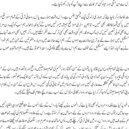
ل سے ان منفی اور تباہ کن حرکات سے اپنے آپ کو باز رکھنا چاہئے۔
کا اعادہ کرنا چاہئے کہ ہماری زندگی ایک قیمتی جنس ہے۔ اس وقت ہمارے پاس روحانی ترقی کے تمام مواقع موجو
نہیں یا کسی قحط کا شکار بھی نہیں۔ تاہم یہ سنہری مواقع ہمیشہ میسر نہیں ہوں گے کیونکہ لا محالہ ہم سب کو ایک دن مرنا
بھی کوئی تعین نہیں کہ ایسا کب ہو گا۔ ہم کسی وقت بھی کسی ٹرک سے ٹکرا سکتے ہیں۔ اگر ہمیں ابھی موت آجاۓ او
 مستقبل میں ہمارے لئے بدترین حالات پیدا ہوں گے۔ ہم ایسے حالات میں دوبارہ جنم لیں گے جن میں ہم خود اس 
 پیدا کیا۔ لہٰذا ایسے مستقبل کے خوف سے ہم اس سے باہر نکلنے کا کوئی راستہ ڈھونڈتے ہیں۔ ہم مہاتما بدھوں 
وں نے اپنی تمام کمزوریوں پر قابو پایا تو ان کے من، گفتار اور جسم کی تمام صلاحیتیں واضح اور لاتعداد ہیں۔ ان ک
 دیوانگی کا پہرہ نہیں۔ ان پر کند ذہنی یا ذہنی آوارگی کی پابندی نہیں۔ ان کے دل جو کہ من کا ایک پہلو تصور کئے جات
نہیں ۔ ان کا تکلم گفتگو سے عاری نہیں اور ان کے اجسام میں توانائی کی کمی نہیں۔ اس طرح ان کے من، دل، کلام
اپنی تمام صلاحیتوں کو اجاگر کر لیا ہے اور وہ ارتقائی منازل کے سب سے اونچے مقام تک پہنچ گۓ ہیں۔
د یہ کیا ہے بلکہ دوسروں کو بھی بتایا ہے کہ انہوں نے یہ کیسے کیا۔ اس کے لئے انہوں نے حفاظتی تدابیر اختیار کیں یع
نہ دب جائیں، جو کہ ان کے لئے اور دوسروں کے لئے مسائل پیدا کر سکتا ہے۔ اس کے علاوہ سنگھا نام کی ایک جماعت ہے
ے ہدف ہیں اور وہ اس راہ میں کافی ترقی کر چکے ہیں۔ پس مہاتما بدھ ، دھرم اور سنگھا کی صفات کو دیکھتے ہوۓ او
ئے مزید مسائل پیدا کر سکتی ہے، اور مزید یہ جانتے ہوۓ کہ اگر ہم مہاتما بدھ ، دھرم اور سنگھا کی راہ پر چلیں گ