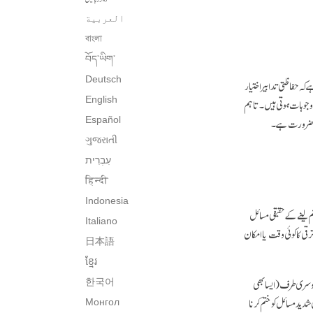
العربية
বাংলা
བོད་ཡིག་
Deutsch
کہ حفاظتی تدابیر اختیار
اں ( ۱ ) حقیقی مسائل ہوتے ہیں جو سب کو پیش آتے ہیں۔ ( ۲ ) ان کی سچ مچ کی وجوہات ہوتی ہیں۔ تاہم
English
Español
ગુજરાતી
עִבְרִית‎
हिन्दी
Indonesia
جنم لینے کے حقیقی مسائل
Italiano
قی کا کوئی وقت یا امکان
日本語
ខ្មែរ
 دوسری طرف ( ایسا بھی
한국어
دید مسائل کو ختم کرنا
Монгол