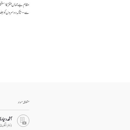
مقام ہے جہاں تنتر کا استع
سے – تا کہ دوسروں کو جلد 
متعلقہ مواد
آٹھ دنیاوی
ڈاکٹر الیگزین