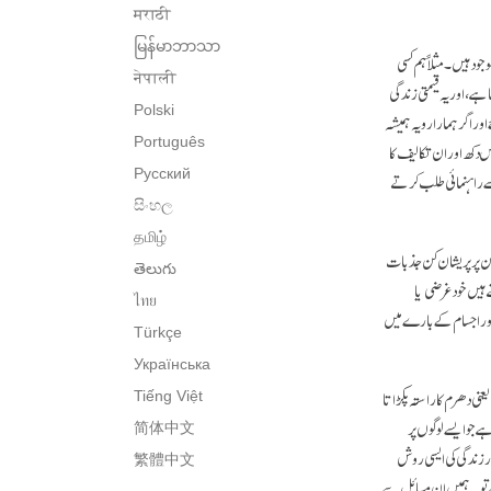
मराठी
မြန်မာဘာသာ
د ہیں۔ مثلاً ہم کسی
नेपाली
 ہے، اور یہ قیمتی زندگی
Polski
ر اگر ہمارا رویہ ہمیشہ
Português
دکھ اور ان تکالیف کا
سے راہنمائی طلب کرتے
Русский
සිංහල
தமிழ்
ے من پر پریشان کن جذبات
తెలుగు
ے ہیں خود غرضی یا
ไทย
 اور اجسام کے بارے میں
Türkçe
Українська
نی دھرم کا راستہ پکڑا تا
Tiếng Việt
 جو ایسے لوگوں پر
简体中文
ر زندگی کی ایسی روش
繁體中文
ے تو یہ ہمیں ان مسائل سے