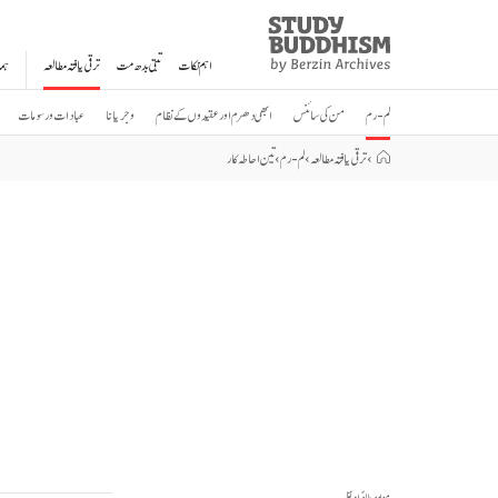
Study
Clos
Buddhism
اہم نکات
تبتی بدھ مت
ترقی یافتہ مطالعہ
ہم
Home
لم-رم
من کی سائنس
ابھی دھرم اور عقیدوں کے نظام
وجریانا
عبادات و رسومات
›
ترقی یافتہ مطالعہ
›
لم-رم
›
تین احاطہ کار
مواد پر طائرانہ نظر