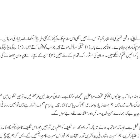
on
facebook
ے اپنی روشن ضمیری کا مظاہرہ کیا تو اس نے ہمیں بھی اس مقام تک پہنچنے کے کئی طریقے سکھاۓ۔ بنیادی طریقہ یہ ہے 
کی جائیں۔ بہ الفاظ دیگر دھرم کی راہ پر چلا جاۓ۔ اولاً ہمارے ہ
 بلندوبالا آریہ سچائیوں ) کو کئی مختلف مراحل پر سمجھا جا سکتا ہے۔ ابتدائی مرحلہ میں پنر جنم میں بدترین شکلوں میں 
 کی حالت میں ہیں، ہم بہت زیادہ بیماری، بھوک پیاس کا شکار ہیں یا ہر دم تکلیف اٹھا رہے ہیں تو ہمیں روحانی تر
 وجہ یہ ہے کہ ہمارے من شدید مسائل اور مشکلات تلے دبے ہوں گے۔
 عمل ہے۔ جیسا کہ مہاتما بدھ نے بتایا کہ اگر ہم دکھ اور تکلیف کو جنم دیں تو ہمیں خود اس تکلیف کا مزہ چکھنا ہو گا۔
داز اختیار کریں، ہم مسرت وشادمانی پیدا کریں تو درحقیقت ہم خود اس مسرت کا مزہ چکھیں گے۔ پس اگر ہم سچ مچ ان ش