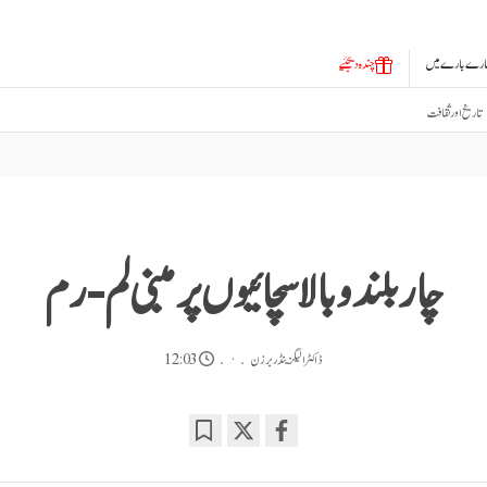
ارے بارے میں
چندہ دیجئیے
تاریخ اور ثقافت
چار بلند و بالا سچائیوں پر مبنی لم-رم
ڈاکٹر الیگزینڈر برزن
12:03
Bookmark
Share