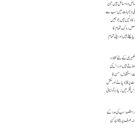
مسائل وہ مسائل ہیں جن
 اصلی وجوہات میں سب سے
رکاوٹیں ہیں جو ہمیں
 اصل روک تھام کا
یتے ہیں اور اپنی تمام
ضمیری کے لئے کشادہ
ھاتے ہیں اور اس کی
ت استقلال، من کا
ت پر قابو پانے اور مکش
فکر میں زیادہ توانائی
مارا مقصد سب کی مدد کے
۔ نہ صرف پریشان کن