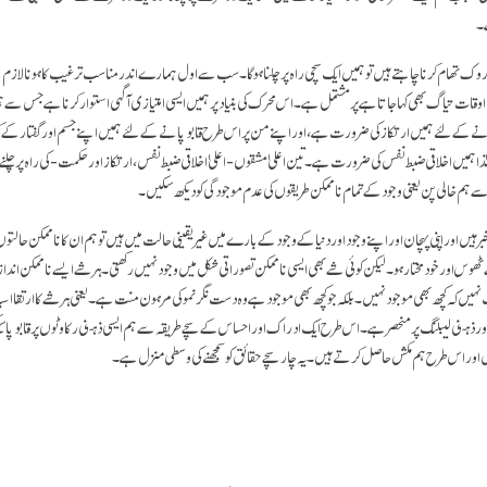
ے۔
 روک تھام کرنا چاہتے ہیں تو ہمیں ایک سچی راہ پر چلنا ہو گا۔ سب سے اول ہمارے اندر مناسب ترغیب کا ہونا لازم 
ات تیاگ بھی کہا جاتا ہے پر مشتمل ہے۔ اس محرک کی بنیاد پر ہمیں ایسی امتیازی آگہی استوار کرنا ہے جس سے ہم
نے کے لئے ہمیں ارتکاز کی ضرورت ہے، اور اپنے من پر اس طرح قابو پانے کے لئے ہمیں اپنے جسم اور گفتار کے کث
ہمیں اخلاقی ضبط نفس کی ضرورت ہے۔ تین اعلیٰ مشقوں - اعلیٰ اخلاقی ضبط نفس، ارتکاز اور حکمت - کی راہ پر چلنے
 سے ہم خالی پن یعنی وجود کے تمام ناممکن طریقوں کی عدم موجودگی کو دیکھ سکیں۔
یں اور اپنی پہچان اور اپنے وجود اور دنیا کے وجود کے بارے میں غیر یقینی حالت میں ہیں تو ہم ان کا ناممکن حالتوں م
ھوس اور خودمختار ہو۔ لیکن کوئی شے بھی ایسی ناممکن تصوراتی شکل میں وجود نہیں رکھتی۔ ہر شے ایسے ناممکن ان
ہیں کہ کچھ بھی موجود نہیں۔ بلکہ جو کچھ بھی موجود ہے وہ دست نگر نمو کی مرہون منت ہے۔ یعنی ہر شے کا ارتقا اس
 ذہنی لیبلنگ پر منحصر ہے۔ اس طرح ایک ادراک اور احساس کے سچے طریقہ سے ہم ایسی ذہنی رکاوٹوں پر قابو پا س
ں اور اس طرح ہم مکش حاصل کرتے ہیں۔ یہ چار سچے حقائق کو سمجھنے کی وسطی منزل ہے۔