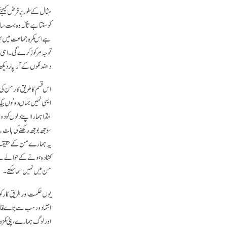
مثال کے طور پر فرض کیجئے ک
کو سنتا ہے تا کہ وہ بہت سا
ہے اس کمرہ جماعت میں بھا
توجہ مرکوز کرے گی۔ اسی 
دھندلکوں کے آر پار دیک
اس قسم کا طریق کار من کی
ایسی نہیں جہاں دونوں ب
لہٰذا ہمارا اپنے دلوں کو
سوجھ بوجھ رکھنے کی بات
یہ ہمارے من کے حقیقت
کشادہ ہونے کے حوالے س
من میں نہیں سما سکتے۔
یوں حکمت اور طریق کار کو 
اور لوگ ہمارے، اپنی کمزوری