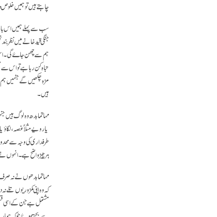
چاہتے ہیں تو ہمیں خلوص د
سب سے پہلے ہمیں اس بات 
جنگی قید خانے میں نظر بند 
ہم سے چھن جاۓ گی۔ اس کا 
تباہ کن رہا ہے تو اس سے
مزہ چکھیں گے جنہیں ہم نے
ہیں۔
مہاتما بدھ وہ لوگ ہیں جنہ
یا رویے مثلاً غصہ، لگاؤ یا
طرفداری کی وجہ سے محدود 
ہر چیز واضح ہے۔ انہوں نے 
مہاتما بدھوں نے نہ صرف خو
کہ وہ اپنی کمزوریوں تلے 
مشتمل ہے جن کے اسی قسم ک
سے بچتے ہوۓ جو کہ ہمارے ل