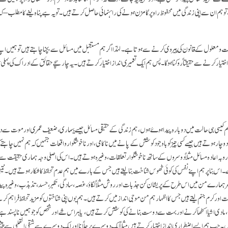
تو ہم ان سے اپنی زندگی میں محفوظ راہ پر گامزن ہونے کی راہنمائی حاصل کرتے ہیں۔ تو یہ ہے پناہ لینے کا مطلب – کہ اپ
ت و معلول کے قانون کی پیروی کرنے سے ہوتا ہے۔ لہٰذا اگر ہم مستقبل میں مسائل سے بچنا چاہتے ہیں تو ہمیں اپنے
تیار کرنے سے حقیقتاً روکنا ہو گا۔ پس ہم ایک تعمیری انداز اختیار کرتے ہیں۔ یہ چار سچے حقائق کے ادراک کی پہ
ہ ہم کیسی ہی حالت میں دوبارہ پیدا ہوۓ ہوں، ہم زندگی کے حقیقی مسائل جیسے بیماری، ضعیف عمری اور موت سے
چار ہوتے ہیں جیسے کسی چیز کو باوجود کوشش کے پانے میں ناکامی، اور ناخوشگوار واقعات جنہیں کہ ہم نہیں چاہتے 
و بہ اعادہ مسائل مثلاً دوسروں کے ساتھ نا خوشگوار تعلقات، وغیرہ ہوتے ہیں۔ اس کی اصلی وجہ ہماری حقیقت سے 
ے۔ اس بنا پر ہم اپنے نفس کی کوئی ٹھوس شناخت بنا لیتے ہیں جس کے بارے میں ہم عدم تحفظ کا شکار ہوتے ہیں۔ نتیج
طر ہمارے من میں اس طرح کے پریشان کن جذبات اور روش مثلاً لگاؤ، غصہ، سادگی، تکبر، حسد، تذبذب، وغیرہ پیدا
اور کرم جنم لیتے ہیں جس کا اظہار ہم من موجی انداز میں کرتے ہیں۔ ہم یوں اپنی شناختوں کو مزید تحفظ فراہم 
 مادی اشیا اکٹھا کرنے اور بہت سے دوست بنانے کی کوشش کرتے ہیں، یا ہر اس شے اور شخص کو جو ہمیں ناپسند ہے د
جب ہم ایسے اضطراری انداز اختیار کرتے ہیں مثلاً ایک دوسرے پر چلًانا اور ایک دوسرے سے شقی القلبی سے پیش