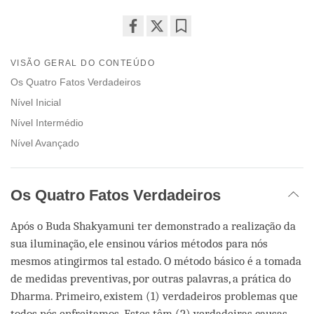
Share
Bookmark
on
VISÃO GERAL DO CONTEÚDO
facebook
Os Quatro Fatos Verdadeiros
Nível Inicial
Nível Intermédio
Nível Avançado
Os Quatro Fatos Verdadeiros
Após o Buda Shakyamuni ter demonstrado a realização da
sua iluminação, ele ensinou vários métodos para nós
mesmos atingirmos tal estado. O método básico é a tomada
de medidas preventivas, por outras palavras, a prática do
Dharma. Primeiro, existem (1) verdadeiros problemas que
todos nós enfreitamos. Estes têm (2) verdadeiras causas.