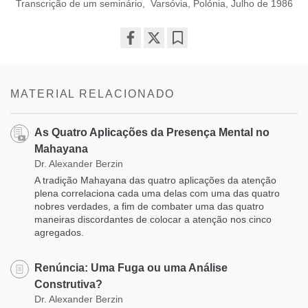
Transcrição de um seminário, Varsóvia, Polónia, Julho de 1986
Share
Bookmark
on
facebook
MATERIAL RELACIONADO
As Quatro Aplicações da Presença Mental no
Mahayana
Dr. Alexander Berzin
A tradição Mahayana das quatro aplicações da atenção
plena correlaciona cada uma delas com uma das quatro
nobres verdades, a fim de combater uma das quatro
maneiras discordantes de colocar a atenção nos cinco
agregados.
Renúncia: Uma Fuga ou uma Análise
Construtiva?
Dr. Alexander Berzin