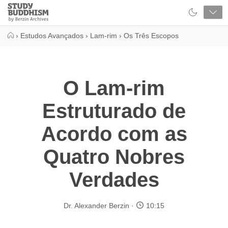
Close
Study
Buddhism
Home
›
Estudos Avançados
›
Lam-rim
›
Os Três Escopos
O Lam-rim
Estruturado de
Acordo com as
Quatro Nobres
Verdades
Dr. Alexander Berzin
10:15