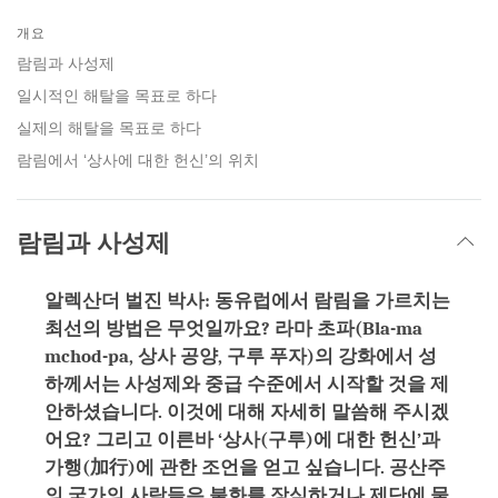
Share
Bookmark
on
개요
facebook
람림과 사성제
일시적인 해탈을 목표로 하다
실제의 해탈을 목표로 하다
람림에서 ‘상사에 대한 헌신’의 위치
람림과 사성제
알렉산더 벌진 박사: 동유럽에서 람림을 가르치는
최선의 방법은 무엇일까요? 라마 초파(Bla-ma
mchod-pa, 상사 공양, 구루 푸자)의 강화에서 성
하께서는 사성제와 중급 수준에서 시작할 것을 제
안하셨습니다. 이것에 대해 자세히 말씀해 주시겠
어요? 그리고 이른바 ‘상사(구루)에 대한 헌신’과
가행(
加行)
에 관한 조언을 얻고 싶습니다. 공산주
의 국가의 사람들은 불화를 장식하거나 제단에 물