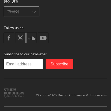
언어 변경
Follow us on
on
on
on
on
facebook
X
soundcloud
youtube
Subscribe to our newsletter
Enter
Subscribe
your
email
Study
© 2003-2026 Berzin Archives e.V.
Impressum
Buddhism
Home