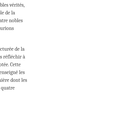
les vérités,
e de la
atre nobles
lurions
ucturée de la
s réfléchir à
tée. Cette
 enseigné les
ière dont les
 quatre