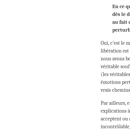
En ce q
dès le 
au fait
perturb
Oui, c’est le 
libération es
nous avons bes
véritable souf
(les véritable
émotions pert
vrais chemin
Par ailleurs, 
explications à
acceptent ou n
incontrôlable