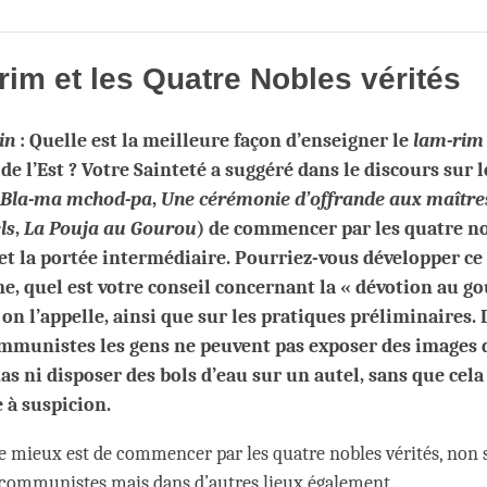
Share
Bookmark
on
facebook
rim et les Quatre Nobles vérités
zin
:
Quelle est la meilleure façon d’enseigner le
lam-rim
de l’Est ? Votre Sainteté a suggéré dans le discours sur 
Bla-ma mchod-pa
,
Une cérémonie d’offrande aux maître
ls
,
La Pouja au Gourou
) de commencer par les quatre n
 et la portée intermédiaire. Pourriez-vous développer ce
, quel est votre conseil concernant la « dévotion au go
n l’appelle, ainsi que sur les pratiques préliminaires. 
mmunistes les gens ne peuvent pas exposer des images 
s ni disposer des bols d’eau sur un autel, sans que cela
 à suspicion.
le mieux est de commencer par les quatre nobles vérités, non
 communistes mais dans d’autres lieux également.