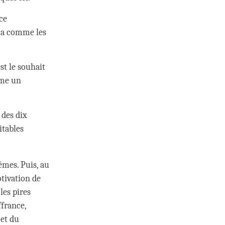
ce
ela comme les
st le souhait
mme un
 des dix
itables
êmes. Puis, au
tivation de
les pires
ffrance,
 et du