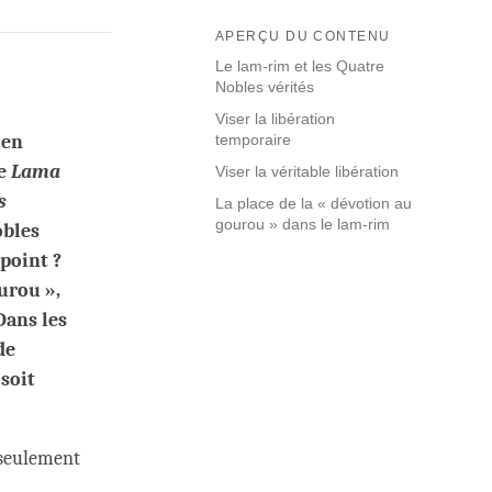
APERÇU DU CONTENU
Le lam-rim et les Quatre
Nobles vérités
Viser la libération
en
temporaire
le
Lama
Viser la véritable libération
s
La place de la « dévotion au
gourou » dans le lam-rim
obles
 point ?
urou »,
Dans les
de
 soit
 seulement