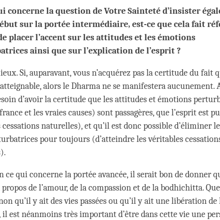
ui concerne la question de Votre Sainteté d’insister ég
début sur la portée intermédiaire, est-ce que cela fait ré
 de placer l’accent sur les attitudes et les émotions
atrices ainsi que sur l’explication de l’esprit ?
mieux. Si, auparavant, vous n’acquérez pas la certitude du fait q
t atteignable, alors le Dharma ne se manifestera aucunement. 
oin d’avoir la certitude que les attitudes et émotions perturb
france et les vraies causes) sont passagères, que l’esprit est p
s cessations naturelles), et qu’il est donc possible d’éliminer le
urbatrices pour toujours (d’atteindre les véritables cessation
s).
en ce qui concerne la portée avancée, il serait bon de donner 
 propos de l’amour, de la compassion et de la bodhichitta. Que
on qu’il y ait des vies passées ou qu’il y ait une libération de
, il est néanmoins très important d’être dans cette vie une pe