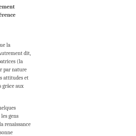
alement
férence
ue la
Autrement dit,
atrices (la
ur par nature
s attitudes et
s grâce aux
quelques
 les gens
 la renaissance
rsonne