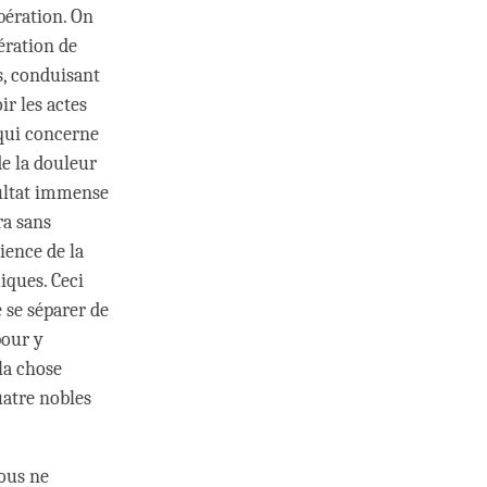
bération. On
ération de
s, conduisant
ir les actes
 qui concerne
de la douleur
sultat immense
ra sans
ience de la
iques. Ceci
e se séparer de
pour y
 la chose
uatre nobles
nous ne