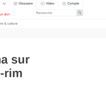
Glossaire
Video
Compte
Enter
Search
un don
search
term
ire & culture
ma sur
-rim