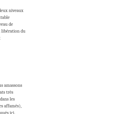
deux niveaux
itable
iveau de
a libération du
x
ous amassons
ats très
 dans les
es affamés),
qués ici.