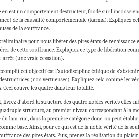
e en est un comportement destructeur, fondé sur l’inconscien
rance) de la causalité comportementale (karma). Expliquez c
auses de la souffrance.
préliminaire pour nous libérer des pires états de renaissance e
bérer de cette souffrance. Expliquez ce type de libération co
e arrêt (une vraie cessation).
ccomplit cet objectif est l’autodiscipline éthique de s’abstenir
destructrices (non vertueuses). Expliquez cela comme les vér
 Ceci couvre les quatre dans leur totalité.
 livrez d’abord la structure des quatre nobles vérités elles-m
 quadruple structure, au premier niveau correspondant à la mo
e du lam-rim, dans la première catégorie donc, on peut établir 
omme base. Ainsi, pour ce qui est de la noble vérité de la sou
ouffrance des pires états. Puis, prenez la réalisation du plaisir