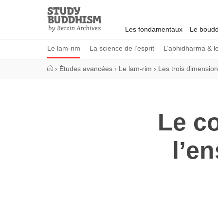
Close
Study
Buddhism
Les fondamentaux
Le boudd
Home
Le lam-rim
La science de l’esprit
L’abhidharma & l
›
Études avancées
›
Le lam-rim
›
Les trois dimensio
Le co
l’e