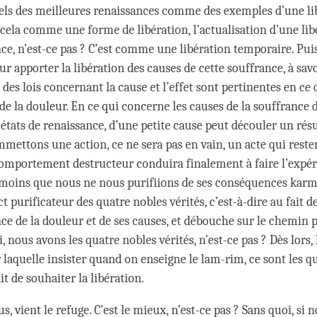
ls des meilleures renaissances comme des exemples d’une li
 cela comme une forme de libération, l’actualisation d’une lib
nce, n’est-ce pas ? C’est comme une libération temporaire. Pui
 apporter la libération des causes de cette souffrance, à savo
 des lois concernant la cause et l’effet sont pertinentes en ce
de la douleur. En ce qui concerne les causes de la souffrance 
s états de renaissance, d’une petite cause peut découler un ré
mmettons une action, ce ne sera pas en vain, un acte qui reste
comportement destructeur conduira finalement à faire l’expér
 moins que nous ne nous purifiions de ses conséquences karm
t purificateur des quatre nobles vérités, c’est-à-dire au fait d
nce de la douleur et de ses causes, et débouche sur le chemin 
i, nous avons les quatre nobles vérités, n’est-ce pas ? Dès lors,
 laquelle insister quand on enseigne le lam-rim, ce sont les q
ait de souhaiter la libération.
us, vient le refuge. C’est le mieux, n’est-ce pas ? Sans quoi, si 