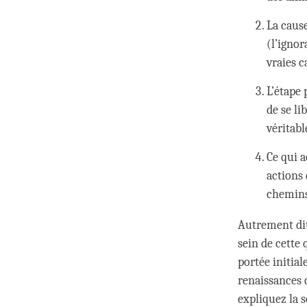
La caus
(l’igno
vraies c
L’étape 
de se li
véritabl
Ce qui a
actions 
chemins.
Autrement dit,
sein de cette
portée initial
renaissances c
expliquez la s