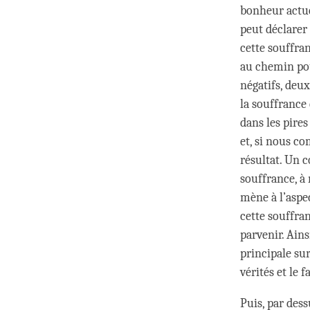
bonheur actue
peut déclarer
cette souffra
au chemin pour
négatifs, deux
la souffrance 
dans les pire
et, si nous co
résultat. Un 
souffrance, à
mène à l’aspec
cette souffra
parvenir. Ains
principale sur
vérités et le f
Puis, par dess