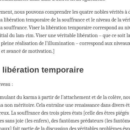
ment, nous pouvons comprendre les quatre nobles vérités à 
la libération temporaire de la souffrance et le niveau de la vér
 la souffrance. Viser la libération temporaire correspond au n
tial du lam-rim. Viser une véritable libération – que ce soit l
 pleine réalisation de l’illumination – correspond aux niveau
 et avancé de motivation.]
a libération temporaire
veau :
mulant du karma à partir de l’attachement et de la colère, n
 non méritoire. Cela entraîne une renaissance dans divers ét
ux. La souffrance des trois pires états [celle des êtres piégés
 sans joie (les enfers), des fantômes prédateurs (les fantôm
aux] fait partie de la discussion des véritables problèmes évo