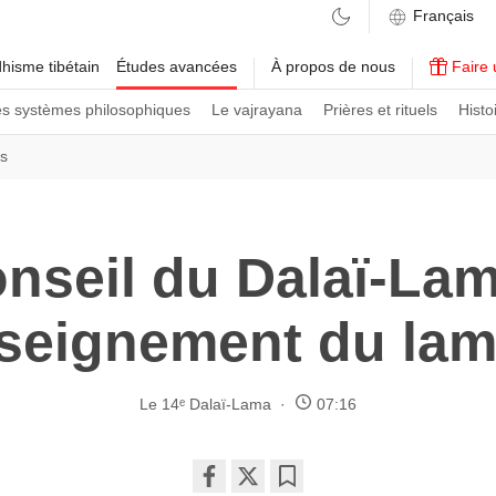
hisme tibétain
Études avancées
À propos de nous
Faire 
es systèmes philosophiques
Le vajrayana
Prières et rituels
Histo
ns
nseil du Dalaï-La
nseignement du lam
Le 14ᵉ Dalaï-Lama
07:16