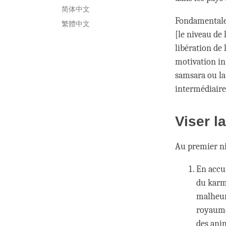
简体中文
Fondamentale
繁體中文
[le niveau de 
libération de
motivation ini
samsara ou la
intermédiaire
Viser l
Au premier ni
En accu
du karma
malheure
royaumes
des anim