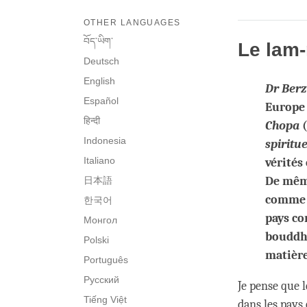
OTHER LANGUAGES
བོད་ཡིག་
Le lam-
Deutsch
English
Dr Ber
Español
Europe 
हिन्दी
Chopa
(
Indonesia
spiritue
Italiano
vérités
De même
日本語
comme o
한국어
pays co
Монгол
bouddha
Polski
matière
Português
Русский
Je pense que 
Tiếng Việt
dans les pays