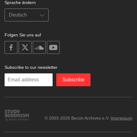
Sprache ändern
Folgen Sie uns auf
on
on
on
on
facebook
X
soundcloud
youtube
Subscribe to our newsletter
Enter
Subscribe
your
email
Study
© 2003-2026 Berzin Archives e.V.
Impressum
Buddhism
Home