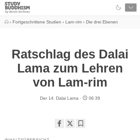
Close
Study
Buddhism
Home
›
Fortgeschrittene Studien
›
Lam-rim
›
Die drei Ebenen
Ratschlag des Dalai
Lama zum Lehren
von Lam-rim
Der 14. Dalai Lama
06:39
Share
Bookmark
on
INHALTSÜBERSICHT