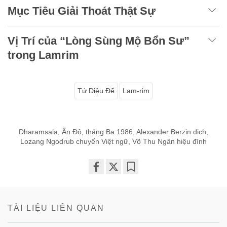
Mục Tiêu Giải Thoát Thật Sự
Vị Trí của “Lòng Sùng Mộ Bổn Sư”
trong Lamrim
Tứ Diệu Đế
Lam-rim
Dharamsala, Ấn Độ, tháng Ba 1986, Alexander Berzin dịch,
Lozang Ngodrub chuyển Việt ngữ, Võ Thu Ngân hiệu đính
Share
Bookmark
on
facebook
TÀI LIỆU LIÊN QUAN