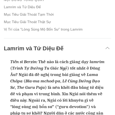
facebook
Lamrim và Tứ Diệu Đế
Mục Tiêu Giải Thoát Tạm Thời
Mục Tiêu Giải Thoát Thật Sự
Vị Trí của “Lòng Sùng Mộ Bổn Sư” trong Lamrim
Lamrim và Tứ Diệu Đế
Tiến sĩ Berzin:
Thế nào là cách giảng dạy
lamrim
(
Trình Tự Đường Tu Giác Ngộ
) tốt nhất ở Đông
Âu? Ngài đã đề nghị trong bài giảng về
Lama
Chöpa
(
Bla-ma mchod-pa
,
Lễ Cúng Dường Đạo
Sư
,
The Guru Puja
) là nên khởi đầu bằng tứ diệu
đế và phạm vi trung bình. Xin Ngài nói thêm về
điều này. Ngoài ra, Ngài có lời khuyên gì về
“lòng sùng mộ bổn sư” (“guru devotion”) và
pháp tu sơ khởi? Người dân ở các nước cộng sản