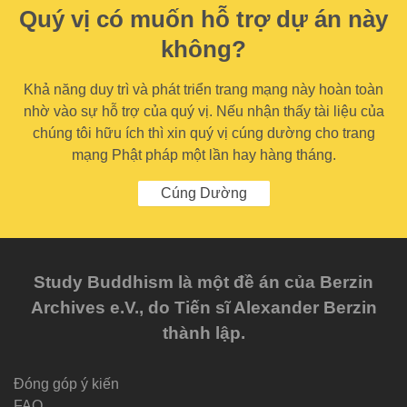
Quý vị có muốn hỗ trợ dự án này
không?
Khả năng duy trì và phát triển trang mạng này hoàn toàn
nhờ vào sự hỗ trợ của quý vị. Nếu nhận thấy tài liệu của
chúng tôi hữu ích thì xin quý vị cúng dường cho trang
mạng Phật pháp một lần hay hàng tháng.
Cúng Dường
Study Buddhism là một đề án của Berzin
Archives e.V., do Tiến sĩ Alexander Berzin
thành lập.
Đóng góp ý kiến
FAQ