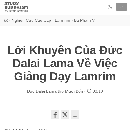
Close
Study
Buddhism
Home
›
Nghiên Cứu Cao Cấp
›
Lam-rim
›
Ba Phạm Vi
Lời Khuyên Của Đức
Dalai Lama Về Việc
Giảng Dạy Lamrim
Đức Dalai Lama thứ Mười Bốn
08:19
Share
Bookmark
on
NỘI DUNG TỔNG QUÁT