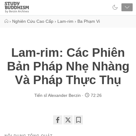
Close
Study
Buddhism
Home
›
Nghiên Cứu Cao Cấp
›
Lam-rim
›
Ba Phạm Vi
Lam-rim: Các Phiên
Bản Pháp Nhẹ Nhàng
Và Pháp Thực Thụ
Tiến sĩ Alexander Berzin
72:26
Share
Bookmark
on
NỘI DUNG TỔNG QUÁT