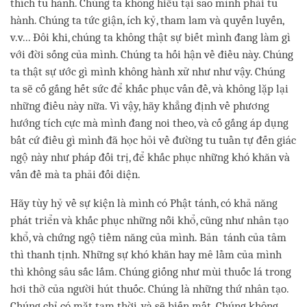
thích tu hành. Chúng ta không hiểu tại sao mình phải tu
hành. Chúng ta tức giận, ích kỷ, tham lam và quyến luyến,
v.v... Đôi khi, chúng ta không thật sự biết mình đang làm gì
với đời sống của mình. Chúng ta hối hận về điều này. Chúng
ta thật sự ước gì mình không hành xử như như vậy. Chúng
ta sẽ cố gắng hết sức để khắc phục vấn đề, và không lặp lại
những điều này nữa. Vì vậy, hãy khẳng định về phương
hướng tích cực mà mình đang noi theo, và cố gắng áp dụng
bất cứ điều gì mình đã học hỏi về đường tu tuần tự đến giác
ngộ này như pháp đối trị, để khắc phục những khó khăn và
vấn đề mà ta phải đối diện.
Hãy tùy hỷ về sự kiện là mình có Phật tánh, có khả năng
phát triển và khắc phục những nỗi khổ, cũng như nhân tạo
khổ, và chứng ngộ tiềm năng của mình. Bản tánh của tâm
thì thanh tịnh. Những sự khó khăn hay mê lầm của mình
thì không sâu sắc lắm. Chúng giống như mùi thuốc lá trong
hơi thở của người hút thuốc. Chúng là những thứ nhân tạo.
Chúng chỉ có mặt tạm thời, và sẽ biến mất. Chúng không