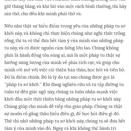
giữ thăng bằng, và khi hít vào một cách bình thường, thì hãy
nín thở, cho đến khi mình phải thở ra.
Nếu như thật sự hiểu điểm trọng yếu của những pháp tu sơ
khởi này, và không chỉ thực hiện chúng như nghi thức trống
rỗng, thì ta có thể đưa hết tâm ý của mình vào những pháp
tu này, và có được nguồn cảm hứng lớn lao. Chúng không
phải là hành động tôn sùng ai, mà là một pháp tu thật sự
hướng năng lượng của mình về phía tích cực, và giúp cho
mình cởi mở với việc cải thiện bản thân, học hỏi và tiến bộ.
Đó là điểm chính. Đó là lý do tại sao chúng được gọi là
"pháp tu sơ khởi." Khi đang nghiên cứu và tu tập đường tu
tuần tự đến giác ngộ này, chúng ta luôn nhấn mạnh việc
khởi đầu một thời thiền bằng những pháp tu sơ khởi này.
Chúng giúp cho mình dễ tiếp thu giáo pháp. Chúng ta thật
sự muốn cố gắng thấu hiểu điều gì, để học hỏi điều gì đó.
Thế thì nhờ những pháp tu sơ khởi này, chúng ta sẽ đưa hết
tâm ý của mình vào đó. Ngay cả khi không thể hành trì