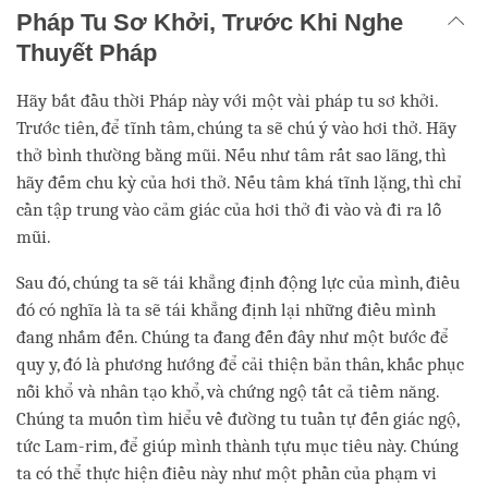
Pháp Tu Sơ Khởi, Trước Khi Nghe
Thuyết Pháp
Hãy bắt đầu thời Pháp này với một vài pháp tu sơ khởi.
Trước tiên, để tĩnh tâm, chúng ta sẽ chú ý vào hơi thở. Hãy
thở bình thường bằng mũi. Nếu như tâm rất sao lãng, thì
hãy đếm chu kỳ của hơi thở. Nếu tâm khá tĩnh lặng, thì chỉ
cần tập trung vào cảm giác của hơi thở đi vào và đi ra lỗ
mũi.
Sau đó, chúng ta sẽ tái khẳng định động lực của mình, điều
đó có nghĩa là ta sẽ tái khẳng định lại những điều mình
đang nhắm đến. Chúng ta đang đến đây như một bước để
quy y, đó là phương hướng để cải thiện bản thân, khắc phục
nỗi khổ và nhân tạo khổ, và chứng ngộ tất cả tiềm năng.
Chúng ta muốn tìm hiểu về đường tu tuần tự đến giác ngộ,
tức Lam-rim, để giúp mình thành tựu mục tiêu này. Chúng
ta có thể thực hiện điều này như một phần của phạm vi