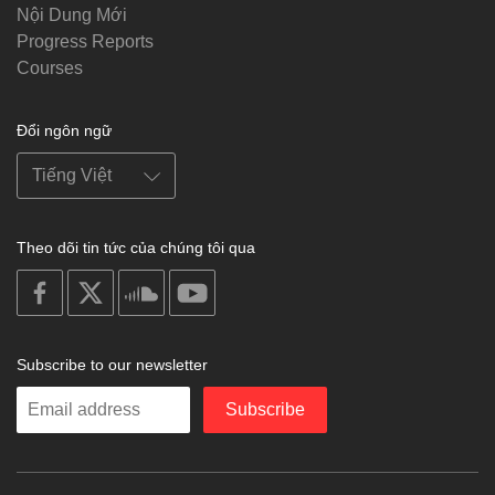
Nội Dung Mới
Progress Reports
Courses
Đổi ngôn ngữ
Theo dõi tin tức của chúng tôi qua
on
on
on
on
facebook
X
soundcloud
youtube
Subscribe to our newsletter
Enter
Subscribe
your
email