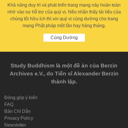
Khả năng duy trì và phát triển trang mạng này hoàn toàn
nhờ vào sự hỗ trợ của quý vị. Nếu nhận thấy tài liệu của
chúng tôi hữu ích thì xin quý vị cúng dường cho trang
mạng Phật pháp một lần hay hàng tháng.
Cúng Dường
Study Buddhism là một đề án của Berzin
Archives e.V., do Tiến sĩ Alexander Berzin
thành lập.
Đóng góp ý kiến
FAQ
Bản Chỉ Dẫn
Privacy Policy
Newsletter