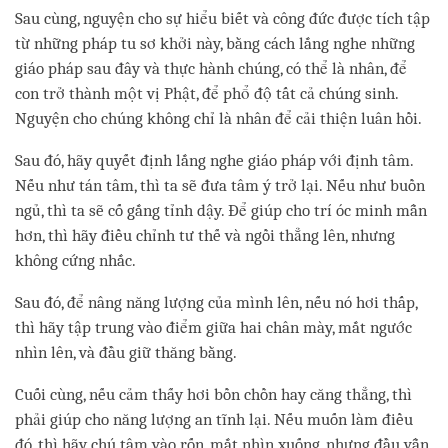
Sau cùng, nguyện cho sự hiểu biết và công đức được tích tập
từ những pháp tu sơ khởi này, bằng cách lắng nghe những
giáo pháp sau đây và thực hành chúng, có thể là nhân, để
con trở thành một vị Phật, để phổ độ tất cả chúng sinh.
Nguyện cho chúng không chỉ là nhân để cải thiện luân hồi.
Sau đó, hãy quyết định lắng nghe giáo pháp với định tâm.
Nếu như tán tâm, thì ta sẽ đưa tâm ý trở lại. Nếu như buồn
ngủ, thì ta sẽ cố gắng tỉnh dậy. Để giúp cho trí óc minh mẫn
hơn, thì hãy điều chỉnh tư thế và ngồi thẳng lên, nhưng
không cứng nhắc.
Sau đó, để nâng năng lượng của mình lên, nếu nó hơi thấp,
thì hãy tập trung vào điểm giữa hai chân mày, mắt ngước
nhìn lên, và đầu giữ thăng bằng.
Cuối cùng, nếu cảm thấy hơi bồn chồn hay căng thẳng, thì
phải giúp cho năng lượng an tĩnh lại. Nếu muốn làm điều
đó, thì hãy chú tâm vào rốn, mắt nhìn xuống, nhưng đầu vẫn