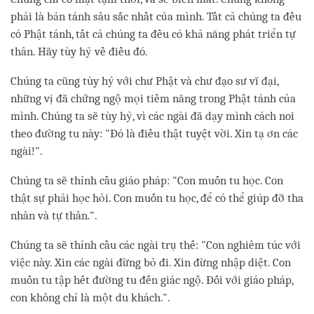
phải là bản tánh sâu sắc nhất của mình. Tất cả chúng ta đều
có Phật tánh, tất cả chúng ta đều có khả năng phát triển tự
thân. Hãy tùy hỷ về điều đó.
Chúng ta cũng tùy hỷ với chư Phật và chư đạo sư vĩ đại,
những vị đã chứng ngộ mọi tiềm năng trong Phật tánh của
mình. Chúng ta sẽ tùy hỷ, vì các ngài đã dạy mình cách noi
theo đường tu này: "Đó là điều thật tuyệt vời. Xin tạ ơn các
ngài!".
Chúng ta sẽ thỉnh cầu giáo pháp: "Con muốn tu học. Con
thật sự phải học hỏi. Con muốn tu học, để có thể giúp đỡ tha
nhân và tự thân.".
Chúng ta sẽ thỉnh cầu các ngài trụ thế: "Con nghiêm túc với
việc này. Xin các ngài đừng bỏ đi. Xin đừng nhập diệt. Con
muốn tu tập hết đường tu đến giác ngộ. Đối với giáo pháp,
con không chỉ là một du khách.".