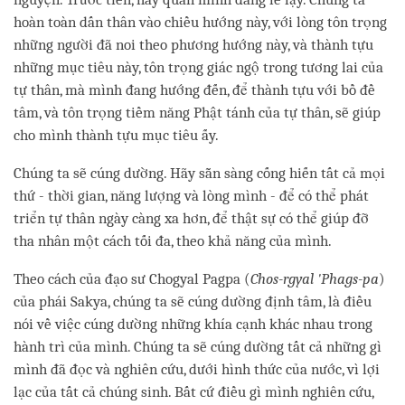
hoàn toàn dấn thân vào chiều hướng này, với lòng tôn trọng
những người đã noi theo phương hướng này, và thành tựu
những mục tiêu này, tôn trọng giác ngộ trong tương lai của
tự thân, mà mình đang hướng đến, để thành tựu với bồ đề
tâm, và tôn trọng tiềm năng Phật tánh của tự thân, sẽ giúp
cho mình thành tựu mục tiêu ấy.
Chúng ta sẽ cúng dường. Hãy sẵn sàng cống hiến tất cả mọi
thứ - thời gian, năng lượng và lòng mình - để có thể phát
triển tự thân ngày càng xa hơn, để thật sự có thể giúp đỡ
tha nhân một cách tối đa, theo khả năng của mình.
Theo cách của đạo sư Chogyal Pagpa (
Chos-rgyal 'Phags-pa
)
của phái Sakya, chúng ta sẽ cúng dường định tâm, là điều
nói về việc cúng dường những khía cạnh khác nhau trong
hành trì của mình. Chúng ta sẽ cúng dường tất cả những gì
mình đã đọc và nghiên cứu, dưới hình thức của nước, vì lợi
lạc của tất cả chúng sinh. Bất cứ điều gì mình nghiên cứu,