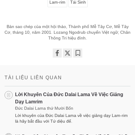
Lam-rim
Tái Sinh
Bản sao chép của một hội thảo, Thành phố Mễ Tây Cơ, Mễ Tây
Cơ, tháng 10, năm 2001. Lozang Ngodrub chuyển Việt ngữ; Chân
Thông Tri hiệu đính.
Share
Bookmark
on
facebook
TÀI LIỆU LIÊN QUAN
Lời Khuyên Của Đức Dalai Lama Về Việc Giảng
Dạy Lamrim
Đức Dalai Lama thứ Mười Bốn
Lời khuyên của Đức Dalai Lama về việc giảng dạy Lam-rim
là hãy bắt đầu với Tứ diệu đế.