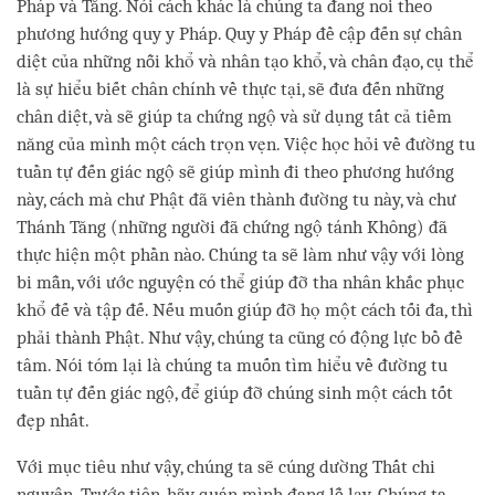
Pháp và Tăng. Nói cách khác là chúng ta đang noi theo
phương hướng quy y Pháp. Quy y Pháp đề cập đến sự chân
diệt của những nỗi khổ và nhân tạo khổ, và chân đạo, cụ thể
là sự hiểu biết chân chính về thực tại, sẽ đưa đến những
chân diệt, và sẽ giúp ta chứng ngộ và sử dụng tất cả tiềm
năng của mình một cách trọn vẹn. Việc học hỏi về đường tu
tuần tự đến giác ngộ sẽ giúp mình đi theo phương hướng
này, cách mà chư Phật đã viên thành đường tu này, và chư
Thánh Tăng (những người đã chứng ngộ tánh Không) đã
thực hiện một phần nào. Chúng ta sẽ làm như vậy với lòng
bi mẫn, với ước nguyện có thể giúp đỡ tha nhân khắc phục
khổ đế và tập đế. Nếu muốn giúp đỡ họ một cách tối đa, thì
phải thành Phật. Như vậy, chúng ta cũng có động lực bồ đề
tâm. Nói tóm lại là chúng ta muốn tìm hiểu về đường tu
tuần tự đến giác ngộ, để giúp đỡ chúng sinh một cách tốt
đẹp nhất.
Với mục tiêu như vậy, chúng ta sẽ cúng dường Thất chi
nguyện. Trước tiên, hãy quán mình đang lễ lạy. Chúng ta