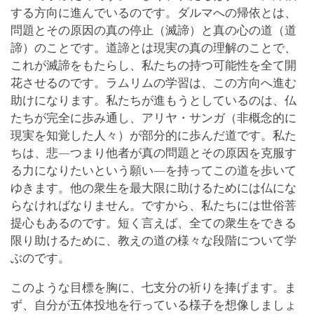
する方向に進んでいるのです。ダルマへの帰依とは、
問題とその原因の真の停止（滅諦）と真の心の道（道
諦）のことです。道諦とは現実の真の理解のことで、
これが滅諦をもたらし、私たちの持つ可能性を全て開
花させるのです。ラムリムの学習は、この方向へ進む
助けになります。私たちが進もうとしているのは、仏
たちが完全に歩み通し、アリヤ・サンガ（非概念的に
現実を知覚した人々）が部分的に歩んだ道です。私た
ちは、悲―つまり他者が真の問題とその原因を克服す
る力になりたいという願い―を持ってこの道を歩いて
ゆきます。他の衆生を最大限に助けるためには仏にな
らなければなりません。ですから、私たちには世俗菩
提心もあるのです。短く言えば、全ての衆生をできる
限り助けるために、教えの道の様々な段階について学
ぶのです。
このような目標を胸に、七支分の祈りを捧げます。ま
ず、自分が五体投地を行っている様子を想像しましょ