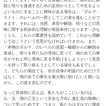
脱と悟りを達成するための足掛かりとして今生をより
よいものにすることに興味がある場合は、「ダルマ・
ライト」のレベルの一部としてこの道を進むことがで
きます。それには、当然、来世や解脱、悟りなどの意
味に関する初歩的な理解が前提条件になります―少な
くとも、これらの重要性を認めていて、これから理解
してゆこうという意思がなければいけません。また、
「本物のダルマ」のレベルの意図―輪廻からの解脱を
達成し、悟りを得た仏の境地に至って、他の全ての衆
生がそれと同じ境地に至る手助けをしようという意思
―を持って取り組もうとしている場合もあるでしょ
う。どちらの場合でも、自分自身の利益のためだけで
はなく、他の全ての衆生を最大限に助けたいと願いな
がら、この道を歩むのです。
もっと具体的に言えば、私たちがここにいるのは、
仏・法・僧の三宝という安全な方向に進む道の階梯に
ついて学ぶためです。つまり、私たちはダルマに帰依