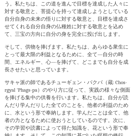
う。私たちは、この道を進んで目標を達成した人々に
対する敬意と、菩提心を持って達成しようとしている
自分自身の未来の悟りに対する敬意と、目標を達成さ
せてくれる自分自身の仏種姓に対する敬意とを込め
て、三宝の方向に自分の身を完全に投げ出します。
そして、供物を捧げます。私たちは、あらゆる衆生に
とって最大限の利益となるために、全て―自分の時
間、エネルギー、心―を捧げて、どこまでも自分を成
長させたいと思っています。
サキャ派の師であるチューギェン・パクパ（蔵: Chos-
rgyal 'Phags-pa）のやり方に従って、実践の様々な側面
を捧げる集中の供養を行います。私たちは、自分が読
んだり学んだりした全てのことを、他者の利益のため
に、水という形で奉納します。学んだことは全て、他
者の力となるために使おうとしているのです。次に、
その学習や読書によって得た知識を、花という形で奉
納します。そして、この知識に基づいた瞑想の修行