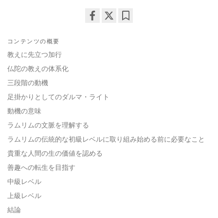
Share
Bookmark
on
コンテンツの概要
facebook
教えに先立つ加行
仏陀の教えの体系化
三段階の動機
足掛かりとしてのダルマ・ライト
動機の意味
ラムリムの文脈を理解する
ラムリムの伝統的な初級レベルに取り組み始める前に必要なこと
貴重な人間の生の価値を認める
善趣への転生を目指す
中級レベル
上級レベル
結論