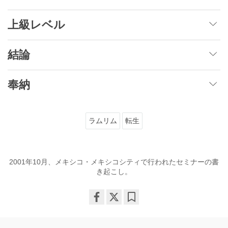
上級レベル
結論
奉納
ラムリム
転生
2001年10月、メキシコ・メキシコシティで行われたセミナーの書
き起こし。
Share
Bookmark
on
facebook