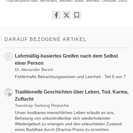
Transkription des Seminars, Mexiko Stadt, Mexiko, Oktober 2001
Share
Bookmark
on
facebook
DARAUF BEZOGENE ARTIKEL
Lehrmäßig-basiertes Greifen nach dem Selbst
einer Person
Dr. Alexander Berzin
Fehlerhafte Betrachtungsweisen und Leerheit - Teil 5 von 7
Traditionelle Geschichten über Leben, Tod, Karma,
Zuflucht
Tsenshap Serkong Rinpoche
Unser kostbares menschliches Leben erlaubt es uns,
Befreiung von unkontrollierbar sich wiederholender
Wiedergeburt zu erlangen und den erleuchteten Zustand
eines Buddhas durch Dharma-Praxis zu erreichen.