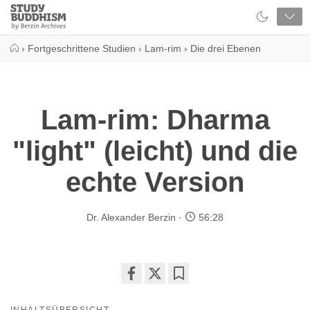
Close
Study
Buddhism
Home
›
Fortgeschrittene Studien
›
Lam-rim
›
Die drei Ebenen
Lam-rim: Dharma
"light" (leicht) und die
echte Version
Dr. Alexander Berzin
56:28
Share
Bookmark
on
INHALTSÜBERSICHT