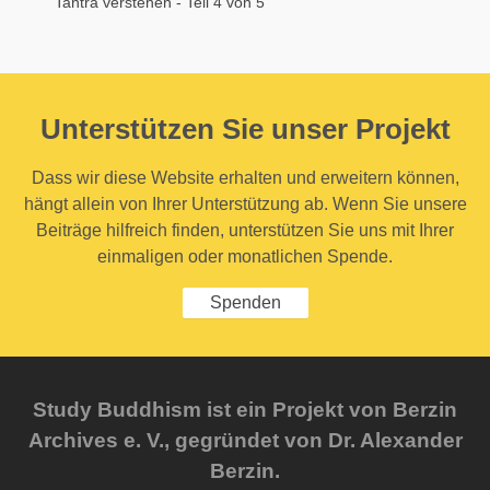
Tantra verstehen - Teil 4 von 5
Unterstützen Sie unser Projekt
Dass wir diese Website erhalten und erweitern können,
hängt allein von Ihrer Unterstützung ab. Wenn Sie unsere
Beiträge hilfreich finden, unterstützen Sie uns mit Ihrer
einmaligen oder monatlichen Spende.
Spenden
Study Buddhism ist ein Projekt von Berzin
Archives e. V., gegründet von Dr. Alexander
Berzin.