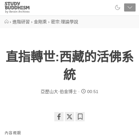
Close
Study
Buddhism
Home
›
進階研習
›
金剛乘
›
密宗:理論學說
直指轉世:西藏的活佛系
統
亞歷山大·伯金博士
00:51
Share
Bookmark
on
內容概觀