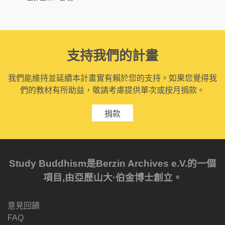
支持我們的計畫
我們能維持並延續本計畫實有賴於您的支持。如果您覺得我
們的教材有所助益，敬請考慮提供單次或按月捐款。
捐款
Study Buddhism是Berzin Archives e.V.的一個
項目,由亞歷山大·伯金博士創立。
意見回饋
FAQ