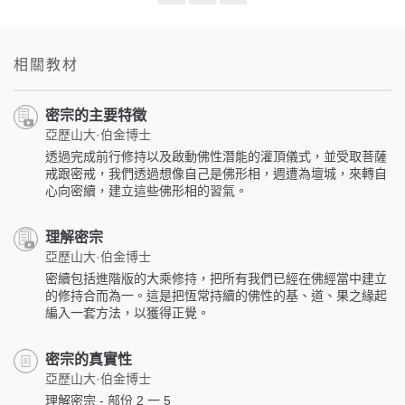
Share
Bookmark
on
facebook
相關教材
密宗的主要特徵
亞歷山大·伯金博士
透過完成前行修持以及啟動佛性潛能的灌頂儀式，並受取菩薩
戒跟密戒，我們透過想像自己是佛形相，週遭為壇城，來轉自
心向密續，建立這些佛形相的習氣。
理解密宗
亞歷山大·伯金博士
密續包括進階版的大乘修持，把所有我們已經在佛經當中建立
的修持合而為一。這是把恆常持續的佛性的基、道、果之緣起
編入一套方法，以獲得正覺。
密宗的真實性
亞歷山大·伯金博士
理解密宗 - 部份 2 一 5