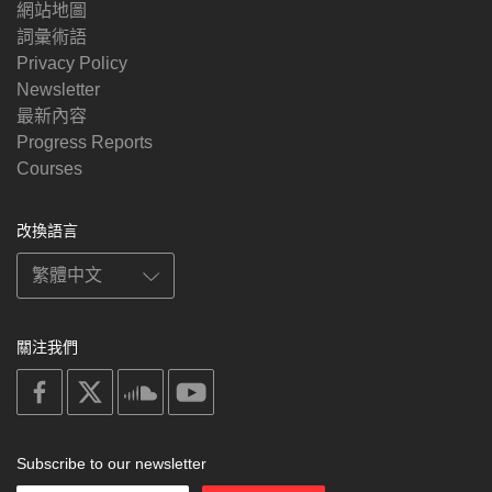
網站地圖
詞彙術語
Privacy Policy
Newsletter
最新內容
Progress Reports
Courses
改換語言
關注我們
on
on
on
on
facebook
X
soundcloud
youtube
Subscribe to our newsletter