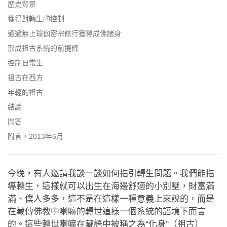
facebook
歷史背景
獲得對轉生的控制
通過無上瑜伽密宗修行獲得成佛諸身
形成祖古系統的前提條
控制日常生
祖古在西方
年輕的祖古
結論
問答
附言，2013年6月
今晚，有人邀請我談一談如何指引轉生問題。我們能指
導轉生，這樣就可以出生在海邊舒適的小別墅，財富滿
滿、僕人多多，這不是在這樣一種意義上來說的，而是
在藏傳佛教中喇嘛的轉世這樣一個系統的語境下而言
的。這些轉世喇嘛在藏語中被稱之為“化身”（祖古）