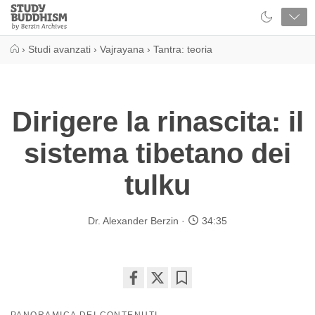
Close
Study
Buddhism
Home
›
Studi avanzati
›
Vajrayana
›
Tantra: teoria
Dirigere la rinascita: il
sistema tibetano dei
tulku
Dr. Alexander Berzin
34:35
Share
Bookmark
on
PANORAMICA DEI CONTENUTI