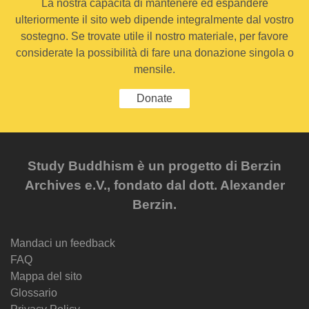
La nostra capacità di mantenere ed espandere
ulteriormente il sito web dipende integralmente dal vostro
sostegno. Se trovate utile il nostro materiale, per favore
considerate la possibilità di fare una donazione singola o
mensile.
Donate
Study Buddhism è un progetto di Berzin
Archives e.V., fondato dal dott. Alexander
Berzin.
Mandaci un feedback
FAQ
Mappa del sito
Glossario