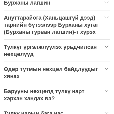
Бурханы лагшин
Ануттарайога (Ханьцашгүй дээд)
тарнийн бүтээлээр Бурханы хутаг
(Бурханы гурван лагшин)-т хүрэх
Түлкүг үргэлжлүүлэх урьдчилсан
нөхцөлүүд
Өдөр тутмын нөхцөл байдлуудыг
хянах
Барууны нөхцөлд түлкү нарт
хэрхэн хандах вэ?
Түлкү нарын бага нас