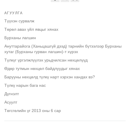
Share
Bookmark
on
АГУУЛГА
facebook
Түүхэн сурвалж
Төрөл авах үйл явцыг хянах
Бурханы лагшин
Ануттарайога (Ханьцашгүй дээд) тарнийн бүтээлээр Бурханы
хутаг (Бурханы гурван лагшин)-т хүрэх
Түлкүг үргэлжлүүлэх урьдчилсан нөхцөлүүд
Өдөр тутмын нөхцөл байдлуудыг хянах
Барууны нөхцөлд түлкү нарт хэрхэн хандах вэ?
Түлкү нарын бага нас
Дүгнэлт
Асуулт
Төгсгөлийн үг 2013 оны 6 сар