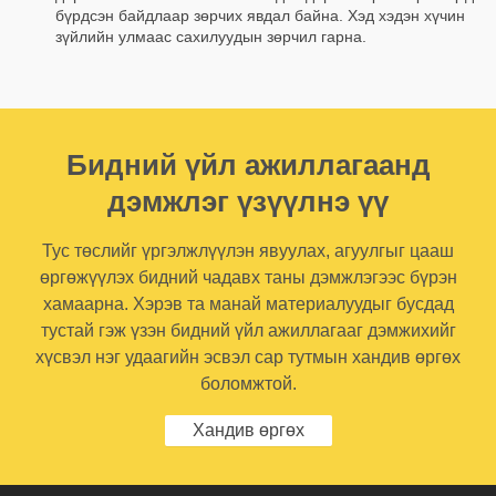
бүрдсэн байдлаар зөрчих явдал байна. Хэд хэдэн хүчин
зүйлийн улмаас сахилуудын зөрчил гарна.
Бидний үйл ажиллагаанд
дэмжлэг үзүүлнэ үү
Тус төслийг үргэлжлүүлэн явуулах, агуулгыг цааш
өргөжүүлэх бидний чадавх таны дэмжлэгээс бүрэн
хамаарна. Хэрэв та манай материалуудыг бусдад
тустай гэж үзэн бидний үйл ажиллагааг дэмжихийг
хүсвэл нэг удаагийн эсвэл сар тутмын хандив өргөх
боломжтой.
Хандив өргөх