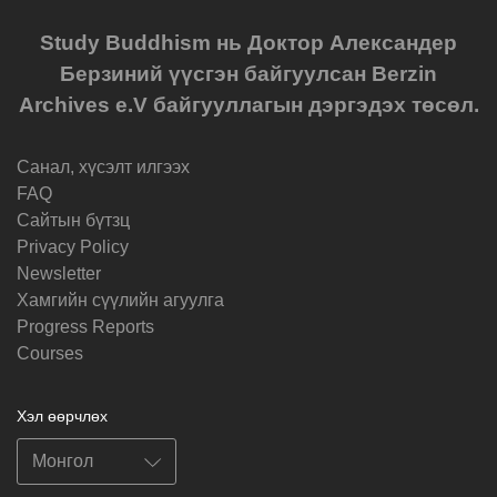
Study Buddhism нь Доктор Александер
Берзиний үүсгэн байгуулсан Berzin
Archives e.V байгууллагын дэргэдэх төсөл.
Санал, хүсэлт илгээх
FAQ
Cайтын бүтзц
Privacy Policy
Newsletter
Хамгийн сүүлийн агуулга
Progress Reports
Courses
Хэл өөрчлөх