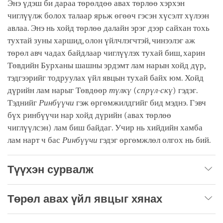
Энэ үдэш би дараа төрөлдөө авах төрлөө хэрхэн
чиглүүлж болох талаар ярьж өгөөч гэсэн хүсэлт хүлээн
авлаа. Энэ нь хойд төрлөө далайн эрэг дээр сайхан тохь
тухтай зуны харшид, олон үйлчлэгчтэй, чинээлэг аж
төрөл авч чадах байдлаар чиглүүлэх тухай биш, харин
Төвдийн Бурханы шашны эрдэмт лам нарын хойд дүр,
тэдгээрийг тодруулах үйл явцын тухай байх юм. Хойд
дүрийн лам нарыг Төвдөөр
түлкү
(
спрүл-скү
) гэдэг.
Тэднийг
Ринбүүчи
гэж өргөмжилдгийг бид мэднэ. Гэвч
бүх ринбүүчи нар хойд дүрийн (авах төрлөө
чиглүүлсэн) лам биш байдаг. Учир нь хийдийн хамба
лам нарт ч бас
Ринбүүчи
гэдэг өргөмжлөл олгох нь бий.
Түүхэн сурвалж
Төрөл авах үйл явцыг хянах