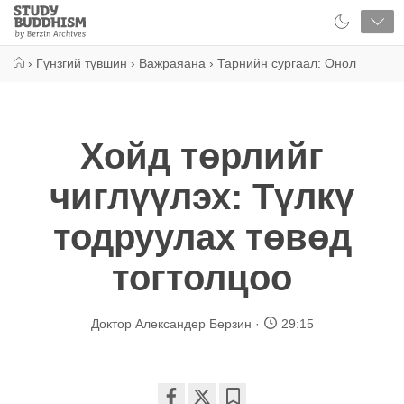
Close
Study
Buddhism
Home
›
Гүнзгий түвшин
›
Важраяана
›
Тарнийн сургаал: Онол
Хойд төрлийг
чиглүүлэх: Түлкү
тодруулах төвөд
тогтолцоо
Доктор Александер Берзин
29:15