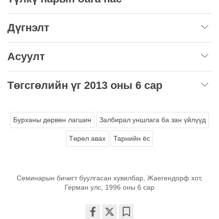
Дүгнэлт
Асуулт
Төгсгөлийн үг
2013 оны 6 сар
Бурханы дөрвөн лагшин
Залбирал уншлага ба зан үйлүүд
Төрөл авах
Тарнийн ёс
Семинарын бичигт буулгасан хувилбар, Жаегендорф хот,
Герман улс, 1996 оны 6 сар