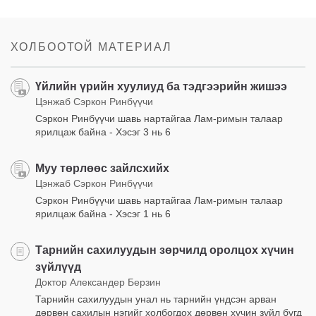
Share
Bookmark
on
facebook
ХОЛБООТОЙ МАТЕРИАЛ
Үйлийн үрийн хуулиуд ба тэдгээрийн жишээ
Цэнжаб Сэркон Ринбүүчи
Сэркон Ринбүүчи шавь нартайгаа Лам-римын талаар
ярилцаж байна - Хэсэг 3 нь 6
Муу төрлөөс зайлсхийх
Цэнжаб Сэркон Ринбүүчи
Сэркон Ринбүүчи шавь нартайгаа Лам-римын талаар
ярилцаж байна - Хэсэг 1 нь 6
Тарнийн сахилуудын зөрчилд оролцох хүчин
зүйлүүд
Доктор Александер Берзин
Тарнийн сахилуудын унал нь тарнийн үндсэн арван
дөрвөн сахилын нэгийг холбогдох дөрвөн хүчин зүйл бүгд