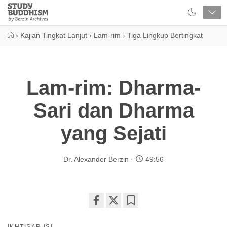
Close
Study
Buddhism
Home
›
Kajian Tingkat Lanjut
›
Lam-rim
›
Tiga Lingkup Bertingkat
Lam-rim: Dharma-
Sari dan Dharma
yang Sejati
Dr. Alexander Berzin
49:56
Share
Bookmark
on
IKHTISAR ISI