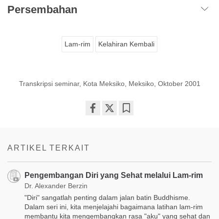
Persembahan
Lam-rim
Kelahiran Kembali
Transkripsi seminar, Kota Meksiko, Meksiko, Oktober 2001
Share
Bookmark
on
facebook
ARTIKEL TERKAIT
Pengembangan Diri yang Sehat melalui Lam-rim
Dr. Alexander Berzin
"Diri" sangatlah penting dalam jalan batin Buddhisme.
Dalam seri ini, kita menjelajahi bagaimana latihan lam-rim
membantu kita mengembangkan rasa "aku" yang sehat dan