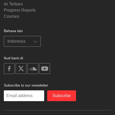
Isi Terbaru
Progress Reports
Courses
Bahasa lain
Ikuti kami di
on
on
on
on
facebook
X
soundcloud
youtube
Subscribe to our newsletter
Enter
Subscribe
your
email