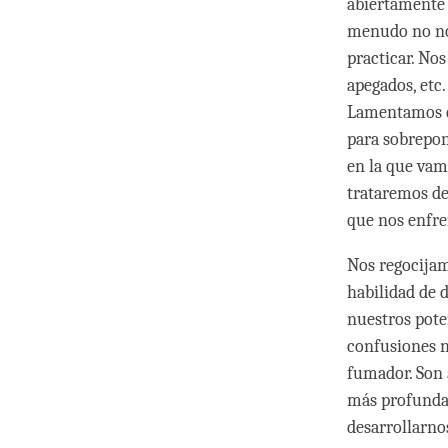
abiertamente 
menudo no no
practicar. No
apegados, etc
Lamentamos e
para sobrepon
en la que vam
trataremos de
que nos enfr
Nos regocijam
habilidad de d
nuestros pote
confusiones n
fumador. Son 
más profunda.
desarrollarno