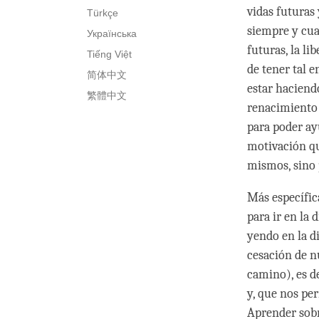
vidas futuras
Türkçe
siempre y cua
Українська
futuras, la l
Tiếng Việt
de tener tal 
简体中文
estar haciend
繁體中文
renacimiento 
para poder ay
motivación qu
mismos, sino 
Más específic
para ir en la 
yendo en la d
cesación de n
camino), es d
y, que nos pe
Aprender sobr