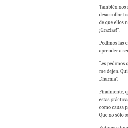
También nos r
desarrollar t
de que ellos 
¡Gracias!”.
Pedimos las e
aprender a se
Les pedimos q
me dejen. Qui
Dharma”.
Finalmente, q
estas práctica
como causa pa
Que no sólo s
Entonces toma