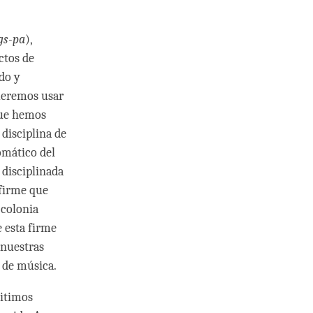
gs-pa
),
ctos de
do y
queremos usar
que hemos
 disciplina de
omático del
 disciplinada
 firme que
 colonia
e esta firme
 nuestras
a de música.
itimos