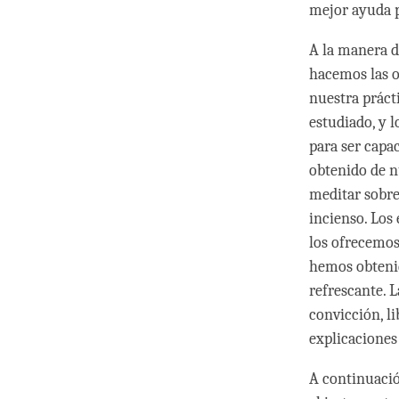
mejor ayuda p
A la manera d
hacemos las o
nuestra práct
estudiado, y 
para ser capa
obtenido de n
meditar sobre
incienso. Los
los ofrecemos
hemos obtenid
refrescante. 
convicción, l
explicaciones
A continuaci