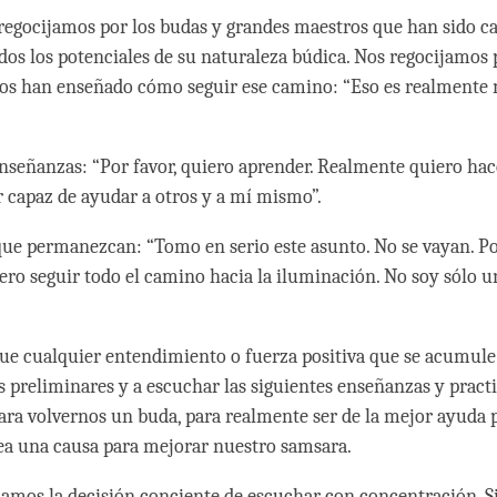
egocijamos por los budas y grandes maestros que han sido c
odos los potenciales de su naturaleza búdica. Nos regocijamos 
nos han enseñado cómo seguir ese camino: “Eso es realmente 
nseñanzas: “Por favor, quiero aprender. Realmente quiero hac
r capaz de ayudar a otros y a mí mismo”.
ue permanezcan: “Tomo en serio este asunto. No se vayan. Por
ero seguir todo el camino hacia la iluminación. No soy sólo un
ue cualquier entendimiento o fuerza positiva que se acumule 
s preliminares y a escuchar las siguientes enseñanzas y practi
ra volvernos un buda, para realmente ser de la mejor ayuda p
ea una causa para mejorar nuestro samsara.
mos la decisión conciente de escuchar con concentración. S