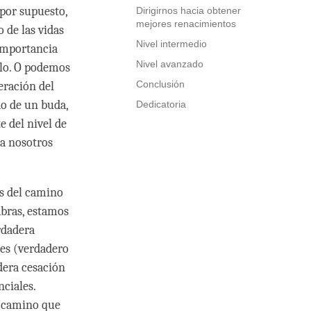
 por supuesto,
Dirigirnos hacia obtener
mejores renacimientos
 de las vidas
Nivel intermedio
 importancia
Nivel avanzado
rlo. O podemos
Conclusión
eración del
o de un buda,
Dedicatoria
 del nivel de
a nosotros
es del camino
abras, estamos
rdadera
les (verdadero
dera cesación
ciales.
l camino que