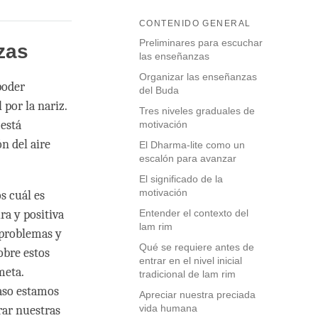
CONTENIDO GENERAL
Preliminares para escuchar
zas
las enseñanzas
Organizar las enseñanzas
poder
del Buda
por la nariz.
Tres niveles graduales de
 está
motivación
n del aire
El Dharma-lite como un
escalón para avanzar
El significado de la
motivación
s cuál es
ra y positiva
Entender el contexto del
lam rim
 problemas y
Qué se requiere antes de
obre estos
entrar en el nivel inicial
meta.
tradicional de lam rim
aso estamos
Apreciar nuestra preciada
vida humana
rar nuestras