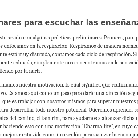
Share
Bookmark
on
facebook
nares para escuchar las enseñan
a sesión con algunas prácticas preliminares. Primero, para 
s enfocamos en la respiración. Respiramos de manera normal 
nte está muy distraída, contamos cada ciclo de respiración. Si
ente calmada, simplemente nos concentramos en la sensació
iendo por la nariz.
rmamos nuestra motivación, lo cual significa que reafirmamo
ivo. Estamos aquí como un paso para darle una dirección segu
a, que es trabajar con nosotros mismos para superar nuestros
 para desarrollar todo nuestro potencial. Queremos aprender s
ales del camino, el lam rim, para ayudarnos a alcanzar dicha 
 haciendo esto con una motivación “Dharma-lite”, en cuyo c
n mejorar esta vida como un escalón para avanzar hacia mejo