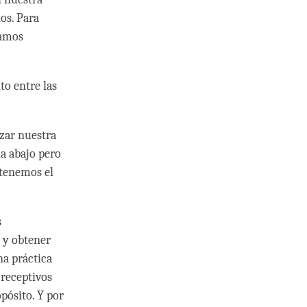
os. Para
tamos
to entre las
izar nuestra
a abajo pero
tenemos el
s
 y obtener
na práctica
 receptivos
pósito. Y por