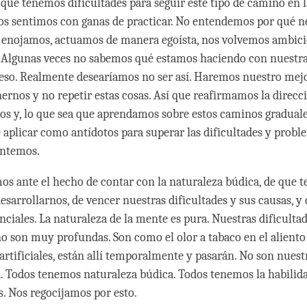
que tenemos dificultades para seguir este tipo de camino en l
s sentimos con ganas de practicar. No entendemos por qué n
s enojamos, actuamos de manera egoísta, nos volvemos ambici
. Algunas veces no sabemos qué estamos haciendo con nuestra
so. Realmente desearíamos no ser así. Haremos nuestro mejo
ernos y no repetir estas cosas. Así que reafirmamos la direcci
os y, lo que sea que aprendamos sobre estos caminos graduale
 aplicar como antídotos para superar las dificultades y probl
entemos.
os ante el hecho de contar con la naturaleza búdica, de que 
esarrollarnos, de vencer nuestras dificultades y sus causas, y 
nciales. La naturaleza de la mente es pura. Nuestras dificulta
o son muy profundas. Son como el olor a tabaco en el aliento
artificiales, están allí temporalmente y pasarán. No son nuest
 Todos tenemos naturaleza búdica. Todos tenemos la habilid
s. Nos regocijamos por esto.