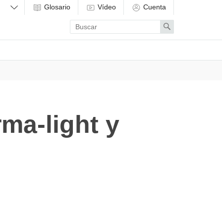
Glosario
Vídeo
Cuenta
Enter
Search
search
term
ma-light y