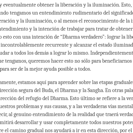
 y eventualmente obtener la liberación y la iluminación. Esto,
ndo tengamos un entendimiento rudimentario del significado
iberación y la iluminación, o al menos el reconocimiento de la
entendimiento y la intención de trabajar para tratar de obtene
o esto con una intención de “Dharma verdadero”: lograr la lib
incontrolablemente recurrente y alcanzar el estado iluminad
udar a todos los demás a lograr lo mismo. Independientemente
e tengamos, queremos hacer esto no sólo para beneficiarnos 
para ser de la mejor ayuda posible a todos.
amente, estamos aquí para aprender sobre las etapas gradual
dirección segura del Buda, el Dharma y la Sangha. En otras pal
irección del refugio del Dharma. Esto último se refiere a la ve
uestros problemas y sus causas, y a las verdaderas vías menta
ecir, al genuino entendimiento de la realidad que traerá verda
rmitirá desarrollar y usar completamente todos nuestros poten
e el camino gradual nos ayudará a ir en esta dirección, por e