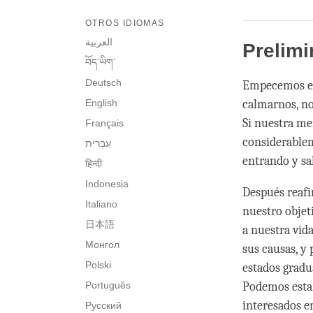
OTROS IDIOMAS
العربية
Prelimi
བོད་ཡིག་
Deutsch
Empecemos est
English
calmarnos, no
Si nuestra me
Français
considerablem
entrando y sal
हिन्दी
Indonesia
Después reafi
Italiano
nuestro objet
日本語
a nuestra vid
Монгол
sus causas, y
Polski
estados gradu
Português
Podemos estar
interesados e
Русский