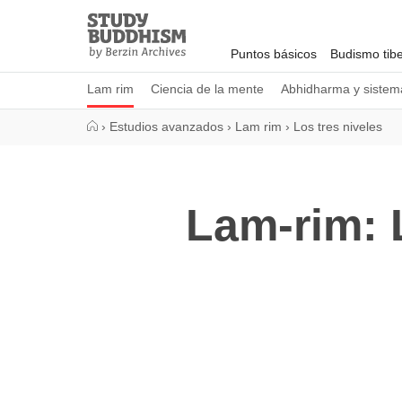
Close
Study
Buddhism
Puntos básicos
Budismo tib
Home
Lam rim
Ciencia de la mente
Abhidharma y sistema
›
Estudios avanzados
›
Lam rim
›
Los tres niveles
Lam-rim: 