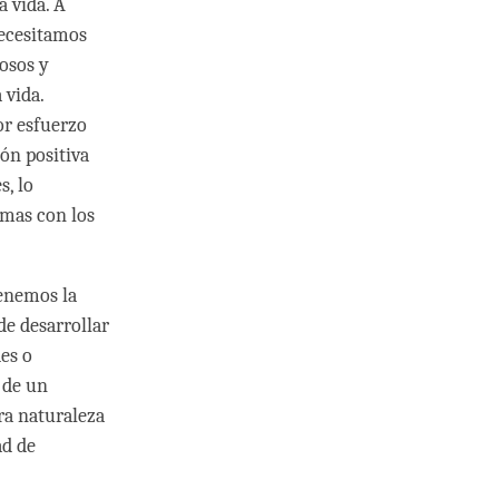
a vida. A
ecesitamos
osos y
 vida.
r esfuerzo
ón positiva
s, lo
emas con los
tenemos la
de desarrollar
des o
 de un
ra naturaleza
ad de