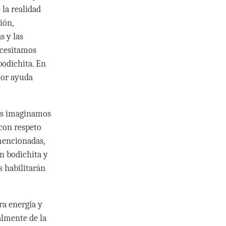
la realidad
ión,
s y las
ecesitamos
bodichita. En
jor ayuda
nos imaginamos
con respeto
mencionadas,
n bodichita y
s habilitarán
ra energía y
almente de la