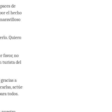
apaces de
por el hecho
maravilloso
erlo. Quiero
 favor, no
 turista del
gracias a
carlas, actúe
ara todos.
i nuestra