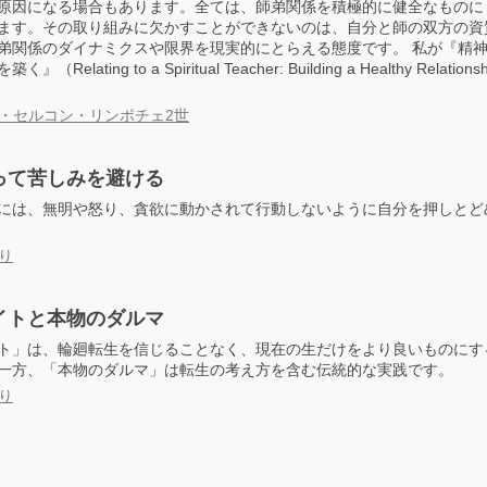
原因になる場合もあります。全ては、師弟関係を積極的に健全なものに
ます。その取り組みに欠かすことができないのは、自分と師の双方の資
弟関係のダイナミクスや限界を現実的にとらえる態度です。 私が『精
lating to a Spiritual Teacher: Building a Healthy Relationship
・セルコン・リンポチェ2世
って苦しみを避ける
には、無明や怒り、貪欲に動かされて行動しないように自分を押しとど
り
イトと本物のダルマ
ト」は、輪廻転生を信じることなく、現在の生だけをより良いものにす
一方、「本物のダルマ」は転生の考え方を含む伝統的な実践です。
り