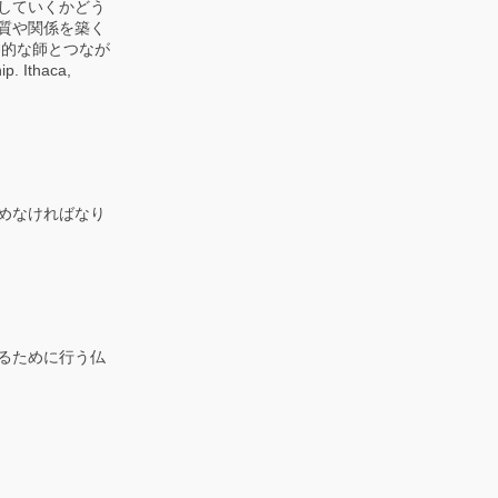
していくかどう
質や関係を築く
神的な師とつなが
. Ithaca,
めなければなり
るために行う仏