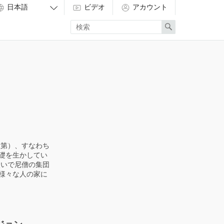
ビデオ
アカウント
Enter
Search
search
term
次第）、すなわち
礎を生かしてい
次いで尼僧の集団
様々な人の家に