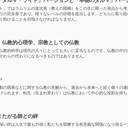
「ダルマ・ライト」バージョンと「本物のダルマ」バー
ト」ではラムリムの道次第（教えの階梯）をこの生に限った視点から考
行の完全形であり、様々なレベルの目標を提示します。どちらに取り組
く助けることを目指さなければなりません。
、仏教的心理学、宗教としての仏教
仏教的科学は現代の人々にとっても大いに妥当なものです。仏教の中の
それらの代わりになるべきものではありません。
か
動の因果などに関する仏教の見解から、過去から未来へと続く個々の連
けられます。転生（生まれ変わり）は仏教において中心的な役割を持ち
またがる師との絆
深い絆は人生で最も力強く私たちを鼓舞する有意義な関係になり得る一