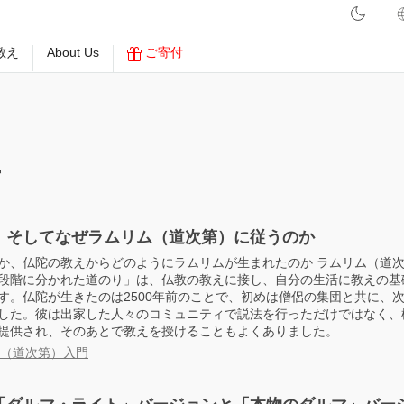
教え
About Us
ご寄付
生
、そしてなぜラムリム（道次第）に従うのか
か、仏陀の教えからどのようにラムリムが生まれたのか ラムリム（道
段階に分かれた道のり」は、仏教の教えに接し、自分の生活に教えの基
す。仏陀が生きたのは2500年前のことで、初めは僧侶の集団と共に、
した。彼は出家した人々のコミュニティで説法を行っただけではなく、
提供され、そのあとで教えを授けることもよくありました。...
（道次第）入門