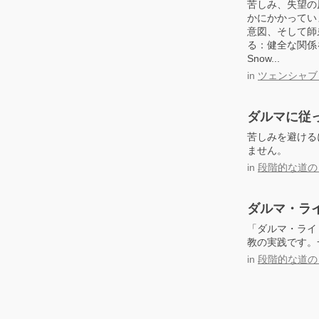
苦しみ、失望の
かにかかってい
意図、そして師
る：健全な関係を築く』（Re
Snow...
in
ツェンシャブ
ダルマに従
苦しみを避ける
ません。
in
段階的な道の
ダルマ・ラ
「ダルマ・ライ
教の実践です。
in
段階的な道の