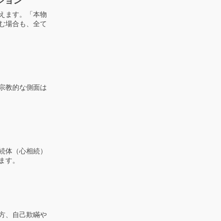
ジョン
えます。「本物
む場合も、全て
宗教的な側面は
続体（心相続）
ます。
方、自己欺瞞や