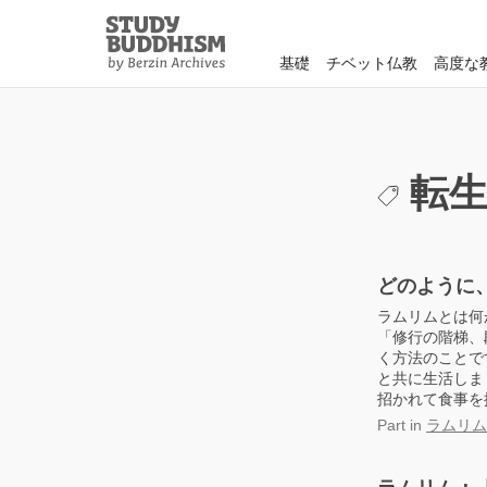
Close
Study
Buddhism
基礎
チベット仏教
高度な
Home
転
どのように
ラムリムとは何
「修行の階梯、
く方法のことで
と共に生活しま
招かれて食事を
Part
in
ラムリム