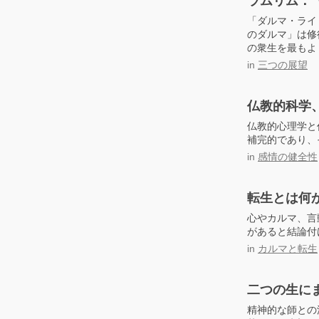
ラムリム：
「ダルマ・ライ
のダルマ」は修
の衆生を最もよ
in
三つの展望
仏教的科学
仏教的心理学と
補完的であり、
in
感情の健全性
転生とは何
心やカルマ、言
があると結論付
in
カルマと転生
二つの生に
精神的な師との