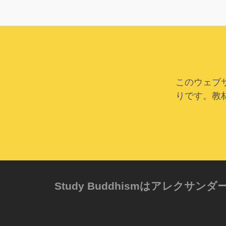
このウェブ
りです。教
Study Buddhismはアレ